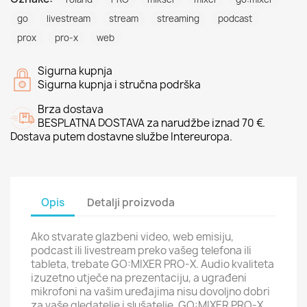
go
livestream
stream
streaming
podcast
prox
pro-x
web
Sigurna kupnja
Sigurna kupnja i stručna podrška
Brza dostava
BESPLATNA DOSTAVA za narudžbe iznad 70 €.
Dostava putem dostavne službe Intereuropa.
Opis
Detalji proizvoda
Ako stvarate glazbeni video, web emisiju,
podcast ili livestream preko vašeg telefona ili
tableta, trebate GO:MIXER PRO-X. Audio kvaliteta
izuzetno utječe na prezentaciju, a ugrađeni
mikrofoni na vašim uređajima nisu dovoljno dobri
za vaše gledatelje i slušatelje. GO:MIXER PRO-X