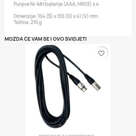
Punjive Ni-MH baterije (AAA, HR03) x 4
Dimenzije: 104 (Š) x 155 (D) x 41 (V) mm
Težina: 215 g
MOŽDA ĆE VAM SE I OVO SVIDJETI
favorite_border