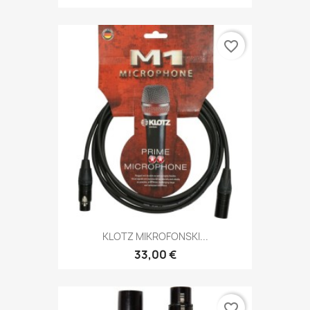
favorite_border
KLOTZ MIKROFONSKI...
33,00 €
favorite_border