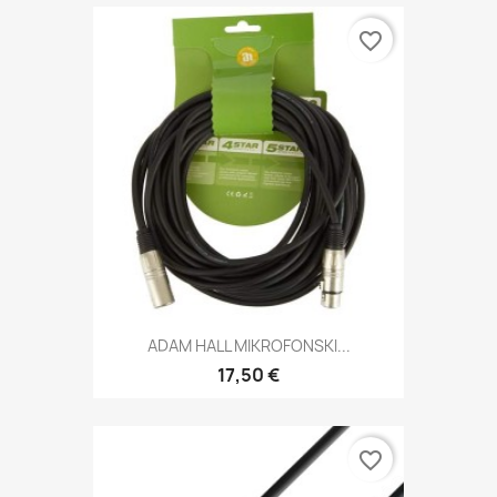
favorite_border
ADAM HALL MIKROFONSKI...
17,50 €
favorite_border