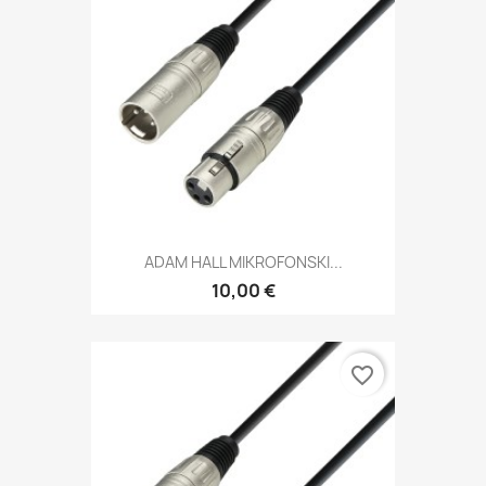
ADAM HALL MIKROFONSKI...
10,00 €
favorite_border