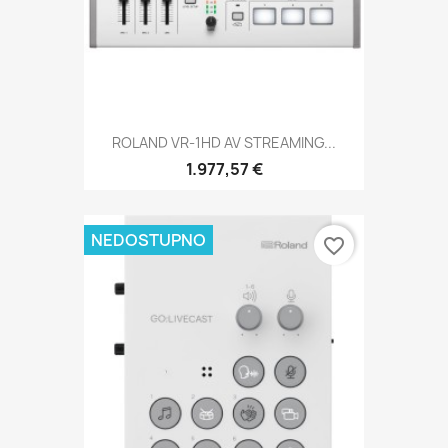
ROLAND VR-1HD AV STREAMING...
1.977,57 €
NEDOSTUPNO
favorite_border