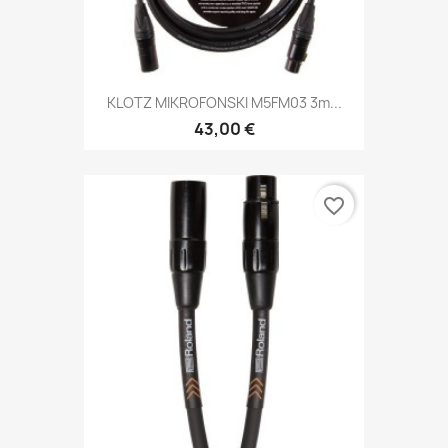
KLOTZ MIKROFONSKI M5FM03 3m...
43,00 €
favorite_border