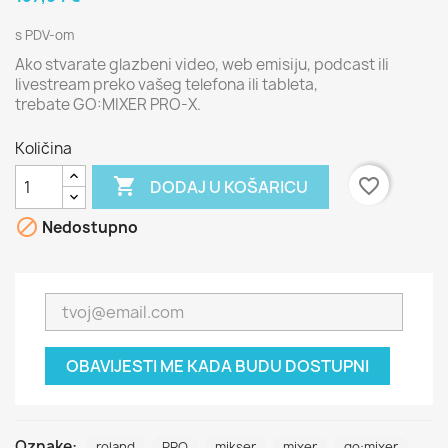
s PDV-om
Ako stvarate glazbeni video, web emisiju, podcast ili
livestream preko vašeg telefona ili tableta,
trebate GO:MIXER PRO-X.
Količina

favorite_border
DODAJ U KOŠARICU

Nedostupno
OBAVIJESTI ME KADA BUDU DOSTUPNI
Oznake:
roland
PRO
mikser
mixer
go:mixer