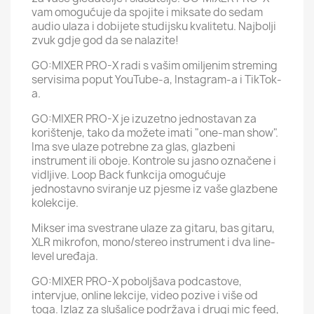
vam omogućuje da spojite i miksate do sedam
audio ulaza i dobijete studijsku kvalitetu. Najbolji
zvuk gdje god da se nalazite!
GO:MIXER PRO-X radi s vašim omiljenim streming
servisima poput YouTube-a, Instagram-a i TikTok-
a.
GO:MIXER PRO-X je izuzetno jednostavan za
korištenje, tako da možete imati "one-man show".
Ima sve ulaze potrebne za glas, glazbeni
instrument ili oboje. Kontrole su jasno označene i
vidljive. Loop Back funkcija omogućuje
jednostavno sviranje uz pjesme iz vaše glazbene
kolekcije.
Mikser ima svestrane ulaze za gitaru, bas gitaru,
XLR mikrofon, mono/stereo instrument i dva line-
level uređaja.
GO:MIXER PRO-X poboljšava podcastove,
intervjue, online lekcije, video pozive i više od
toga. Izlaz za slušalice podržava i drugi mic feed,