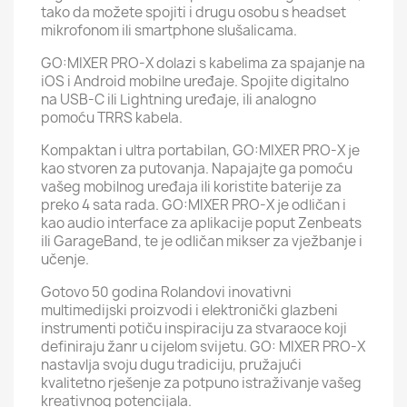
tako da možete spojiti i drugu osobu s headset
mikrofonom ili smartphone slušalicama.
GO:MIXER PRO-X dolazi s kabelima za spajanje na
iOS i Android mobilne uređaje. Spojite digitalno
na USB-C ili Lightning uređaje, ili analogno
pomoću TRRS kabela.
Kompaktan i ultra portabilan, GO:MIXER PRO-X je
kao stvoren za putovanja. Napajajte ga pomoću
vašeg mobilnog uređaja ili koristite baterije za
preko 4 sata rada. GO:MIXER PRO-X je odličan i
kao audio interface za aplikacije poput Zenbeats
ili GarageBand, te je odličan mikser za vježbanje i
učenje.
Gotovo 50 godina Rolandovi inovativni
multimedijski proizvodi i elektronički glazbeni
instrumenti potiču inspiraciju za stvaraoce koji
definiraju žanr u cijelom svijetu. GO: MIXER PRO-X
nastavlja svoju dugu tradiciju, pružajući
kvalitetno rješenje za potpuno istraživanje vašeg
kreativnog potencijala.