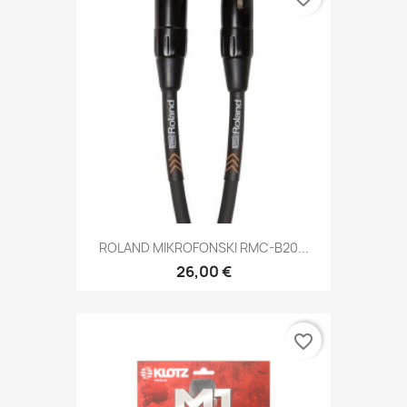
ROLAND MIKROFONSKI RMC-B20...
26,00 €
favorite_border