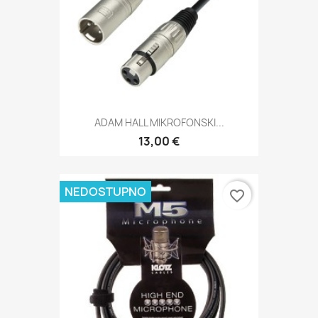
ADAM HALL MIKROFONSKI...
13,00 €
NEDOSTUPNO
favorite_border