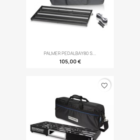
PALMER PEDALBAY80 S...
105,00 €
favorite_border