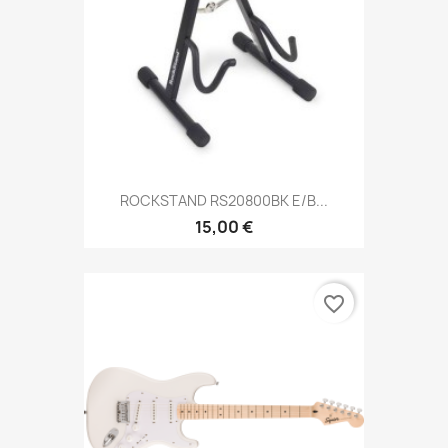
ROCKSTAND RS20800BK E/B...
15,00 €
favorite_border