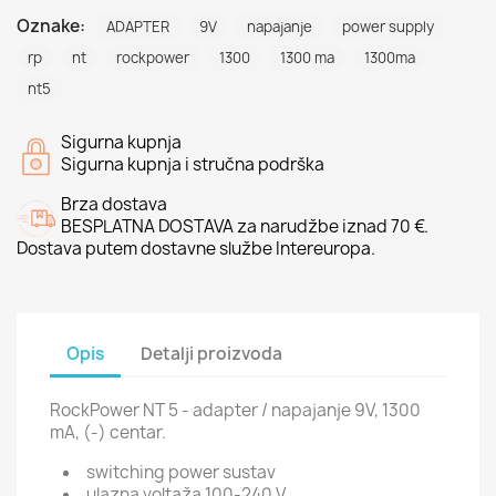
Oznake:
ADAPTER
9V
napajanje
power supply
rp
nt
rockpower
1300
1300 ma
1300ma
nt5
Sigurna kupnja
Sigurna kupnja i stručna podrška
Brza dostava
BESPLATNA DOSTAVA za narudžbe iznad 70 €.
Dostava putem dostavne službe Intereuropa.
Opis
Detalji proizvoda
RockPower NT 5 - adapter / napajanje 9V, 1300
mA, (-) centar.
switching power sustav
ulazna voltaža 100-240 V