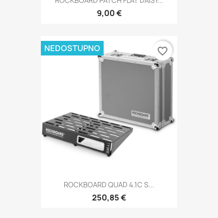
ROCKBOARD PATCH FLAT DAISY...
9,00 €
NEDOSTUPNO
favorite_border
ROCKBOARD QUAD 4.1C S...
250,85 €