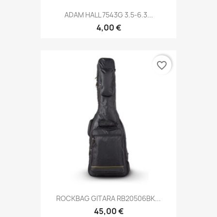
ADAM HALL 7543G 3.5-6.3...
4,00 €
favorite_border
ROCKBAG GITARA RB20506BK...
45,00 €