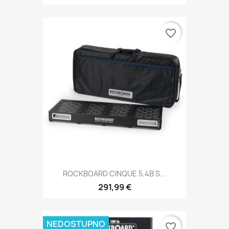
favorite_border
ROCKBOARD CINQUE 5.4B S...
291,99 €
NEDOSTUPNO
favorite_border