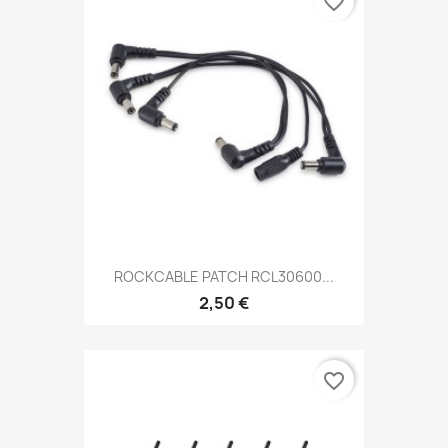
favorite_border
ROCKCABLE PATCH RCL30600...
2,50 €
favorite_border