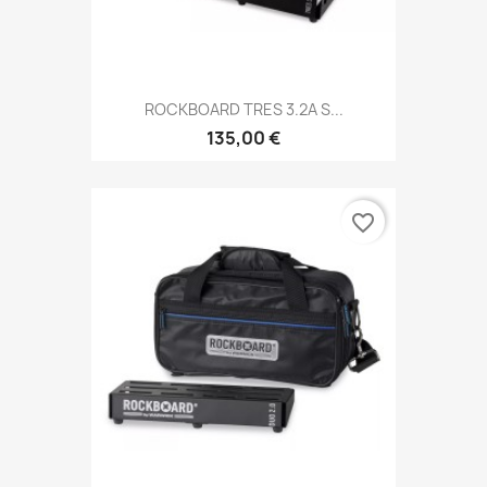
ROCKBOARD TRES 3.2A S...
135,00 €
favorite_border