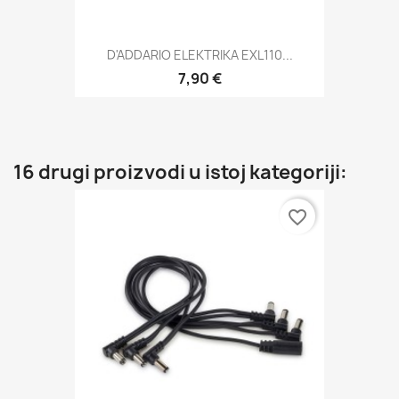
D'ADDARIO ELEKTRIKA EXL110...
7,90 €
16 drugi proizvodi u istoj kategoriji:
favorite_border