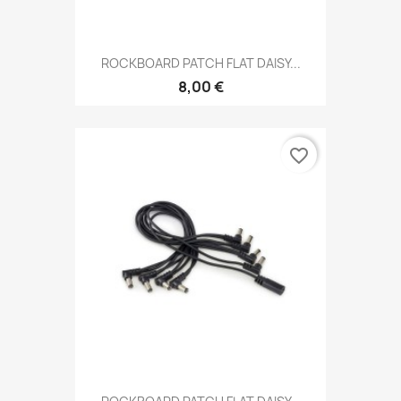
ROCKBOARD PATCH FLAT DAISY...
8,00 €
favorite_border