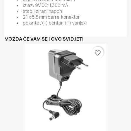
izlaz: 9V DC, 1,300 mA
stabilizirani napon
2.1 x 5.5 mm barrel konektor
polaritet (-) centar, (+) vanjski
MOŽDA ĆE VAM SE I OVO SVIDJETI
favorite_border