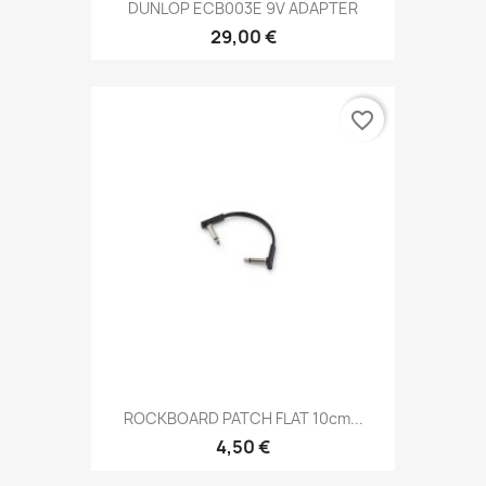
DUNLOP ECB003E 9V ADAPTER
29,00 €
favorite_border
ROCKBOARD PATCH FLAT 10cm...
4,50 €