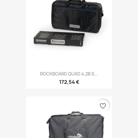
ROCKBOARD QUAD 4.2B S...
172,54 €
favorite_border