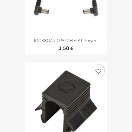
ROCKBOARD PATCH FLAT Power...
3,50 €
favorite_border