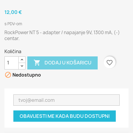
12,00 €
s PDV-om
RockPower NT 5 - adapter / napajanje 9V, 1300 mA, (-)
centar.
Količina

favorite_border
DODAJ U KOŠARICU

Nedostupno
OBAVIJESTI ME KADA BUDU DOSTUPNI