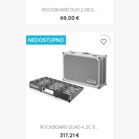
ROCKBOARD DUO 2.0B S...
69,00 €
NEDOSTUPNO
favorite_border
ROCKBOARD QUAD 4.2C S...
317,21 €