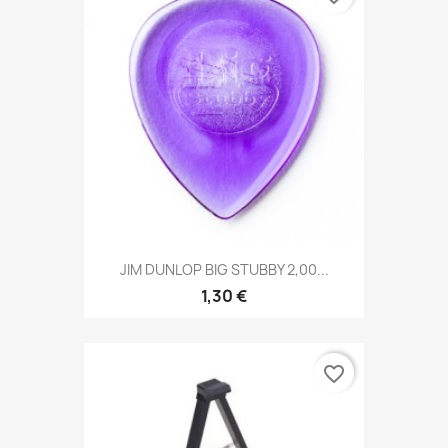
JIM DUNLOP BIG STUBBY 2,00...
1,30 €
favorite_border