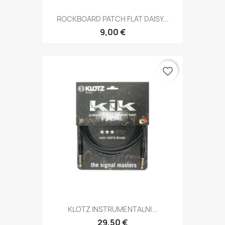
ROCKBOARD PATCH FLAT DAISY...
9,00 €
favorite_border
KLOTZ INSTRUMENTALNI...
29,50 €