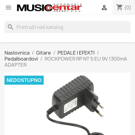
shopping_cart


(0)
search
Naslovnica
Gitare
PEDALE I EFEKTI
Pedalboardovi
ROCKPOWER RP NT 5 EU 9V 1300mA
ADAPTER
NEDOSTUPNO