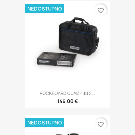
NEDOSTUPNO
favorite_border
ROCKBOARD QUAD 4.1B S...
146,00 €
NEDOSTUPNO
favorite_border