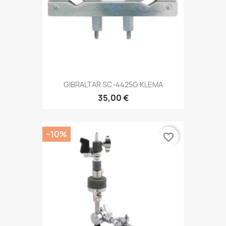
GIBRALTAR SC-4425G KLEMA
35,00 €
−10%
favorite_border