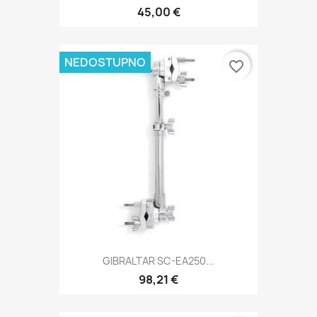
45,00 €
NEDOSTUPNO
favorite_border
GIBRALTAR SC-EA250...
98,21 €