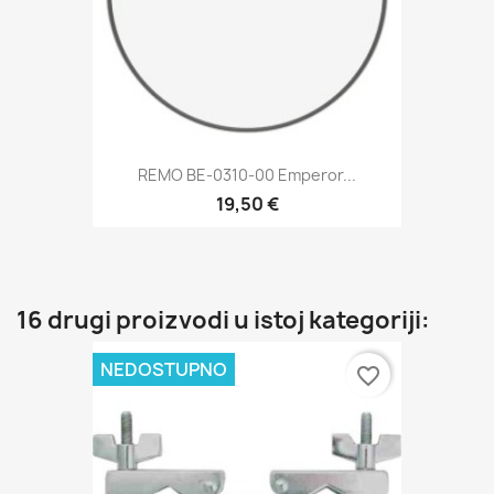
REMO BE-0310-00 Emperor...
19,50 €
16 drugi proizvodi u istoj kategoriji:
NEDOSTUPNO
favorite_border