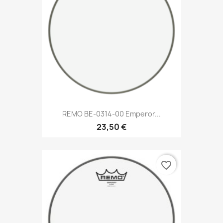
REMO BE-0314-00 Emperor...
23,50 €
favorite_border