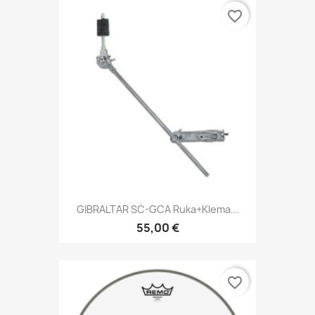
favorite_border
GIBRALTAR SC-GCA Ruka+klema...
55,00 €
favorite_border