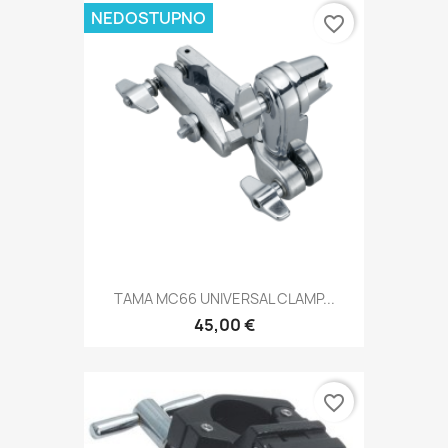
NEDOSTUPNO
favorite_border
TAMA MC66 UNIVERSAL CLAMP...
45,00 €
favorite_border