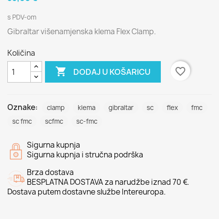
s PDV-om
Gibraltar višenamjenska klema Flex Clamp.
Količina

favorite_border
DODAJ U KOŠARICU
Oznake:
clamp
klema
gibraltar
sc
flex
fmc
sc fmc
scfmc
sc-fmc
Sigurna kupnja
Sigurna kupnja i stručna podrška
Brza dostava
BESPLATNA DOSTAVA za narudžbe iznad 70 €.
Dostava putem dostavne službe Intereuropa.