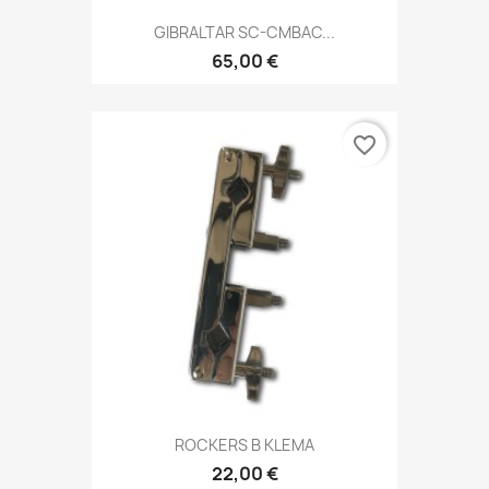
GIBRALTAR SC-CMBAC...
65,00 €
favorite_border
ROCKERS B KLEMA
22,00 €