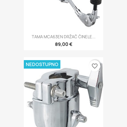
TAMA MCA63EN DRŽAČ ČINELE...
89,00 €
NEDOSTUPNO
favorite_border