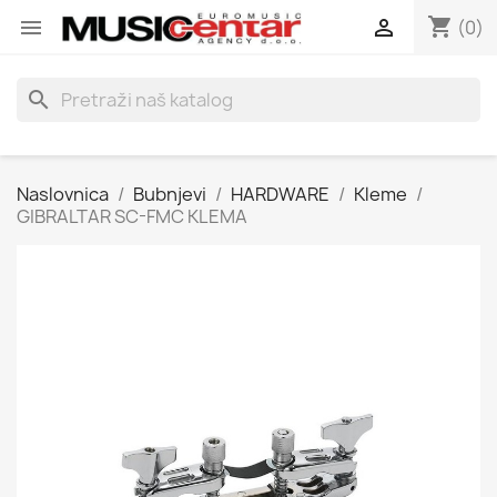
shopping_cart


(0)
search
Naslovnica
Bubnjevi
HARDWARE
Kleme
GIBRALTAR SC-FMC KLEMA