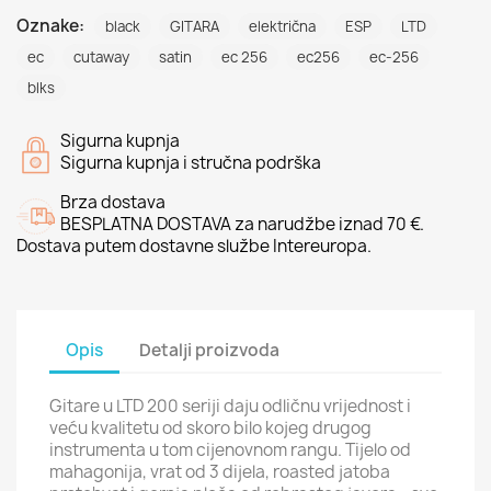
Oznake:
black
GITARA
električna
ESP
LTD
ec
cutaway
satin
ec 256
ec256
ec-256
blks
Sigurna kupnja
Sigurna kupnja i stručna podrška
Brza dostava
BESPLATNA DOSTAVA za narudžbe iznad 70 €.
Dostava putem dostavne službe Intereuropa.
Opis
Detalji proizvoda
Gitare u LTD 200 seriji daju odličnu vrijednost i
veću kvalitetu od skoro bilo kojeg drugog
instrumenta u tom cijenovnom rangu. Tijelo od
mahagonija, vrat od 3 dijela, roasted jatoba