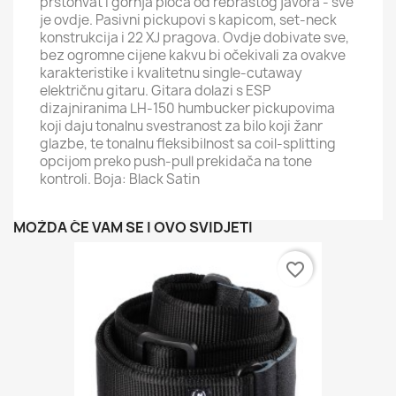
prstohvat i gornja ploča od rebrastog javora - sve
je ovdje. Pasivni pickupovi s kapicom, set-neck
konstrukcija i 22 XJ pragova. Ovdje dobivate sve,
bez ogromne cijene kakvu bi očekivali za ovakve
karakteristike i kvalitetnu single-cutaway
električnu gitaru. Gitara dolazi s ESP
dizajniranima LH-150 humbucker pickupovima
koji daju tonalnu svestranost za bilo koji žanr
glazbe, te tonalnu fleksibilnost sa coil-splitting
opcijom preko push-pull prekidača na tone
kontroli. Boja: Black Satin
MOŽDA ĆE VAM SE I OVO SVIDJETI
favorite_border