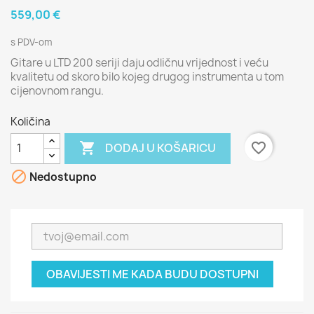
559,00 €
s PDV-om
Gitare u LTD 200 seriji daju odličnu vrijednost i veću
kvalitetu od skoro bilo kojeg drugog instrumenta u tom
cijenovnom rangu.
Količina

favorite_border
DODAJ U KOŠARICU

Nedostupno
OBAVIJESTI ME KADA BUDU DOSTUPNI