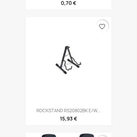
0,70 €
favorite_border
ROCKSTAND RS20802BK E/W...
15,93 €