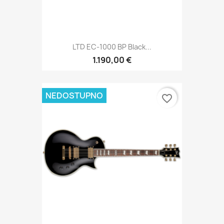
LTD EC-1000 BP Black...
1.190,00 €
NEDOSTUPNO
favorite_border