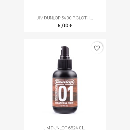
JIM DUNLOP 5400 P.CLOTH...
5,00 €
favorite_border
JIM DUNLOP 6524 01...