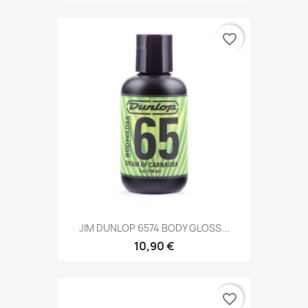
favorite_border
JIM DUNLOP 6574 BODY GLOSS...
10,90 €
favorite_border