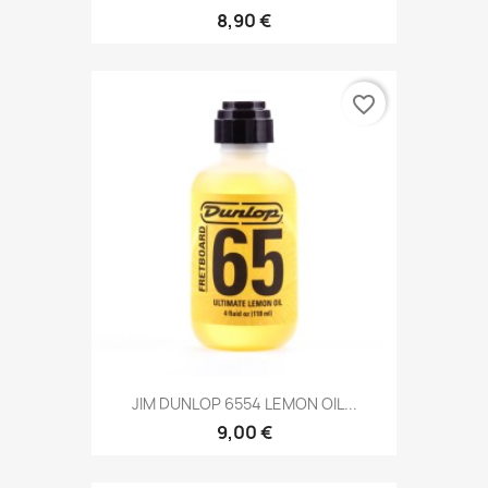
8,90 €
favorite_border
JIM DUNLOP 6554 LEMON OIL...
9,00 €