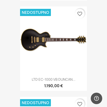
NEDOSTUPNO
favorite_border
LTD EC-1000 VB DUNCAN...
1.190,00 €
NEDOSTUPNO
favorite_border