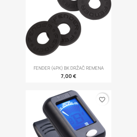
FENDER (4PK) BK DRŽAČ REMENA
7,00 €
favorite_border