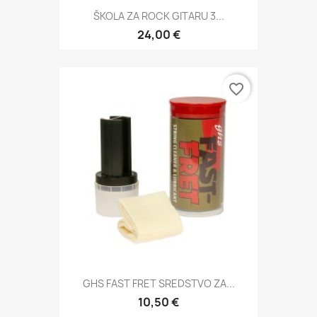
ŠKOLA ZA ROCK GITARU 3...
24,00 €
favorite_border
GHS FAST FRET SREDSTVO ZA...
10,50 €