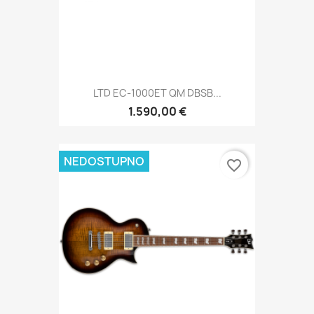
LTD EC-1000ET QM DBSB...
1.590,00 €
NEDOSTUPNO
favorite_border