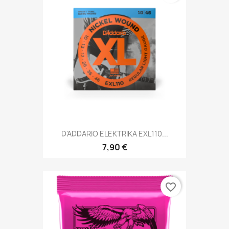
D'ADDARIO ELEKTRIKA EXL110...
7,90 €
favorite_border