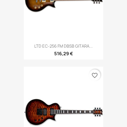
LTD EC-256 FM DBSB GITARA...
516,29 €
favorite_border