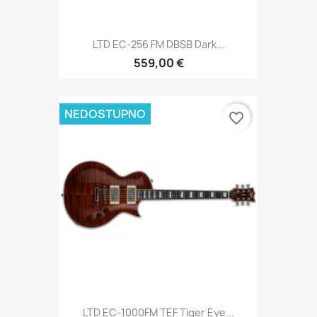
LTD EC-256 FM DBSB Dark...
559,00 €
NEDOSTUPNO
favorite_border
LTD EC-1000FM TEF Tiger Eye...