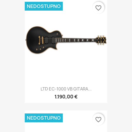
NEDOSTUPNO
favorite_border
LTD EC-1000 VB GITARA...
1.190,00 €
NEDOSTUPNO
favorite_border