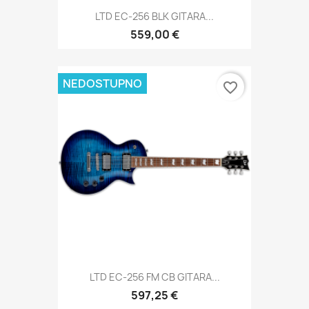
LTD EC-256 BLK GITARA...
559,00 €
NEDOSTUPNO
favorite_border
LTD EC-256 FM CB GITARA...
597,25 €