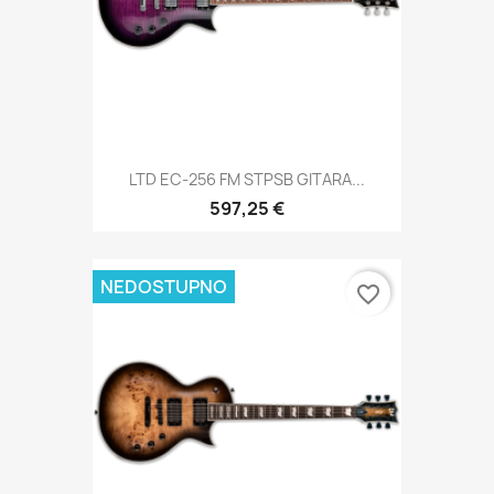
LTD EC-256 FM STPSB GITARA...
597,25 €
NEDOSTUPNO
favorite_border