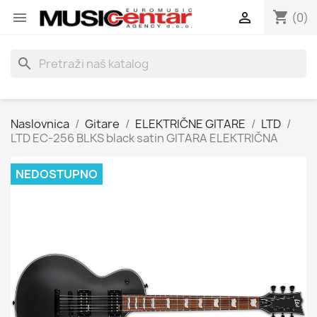
shopping_cart


(0)
search
Naslovnica
Gitare
ELEKTRIČNE GITARE
LTD
LTD EC-256 BLKS black satin GITARA ELEKTRIČNA
NEDOSTUPNO