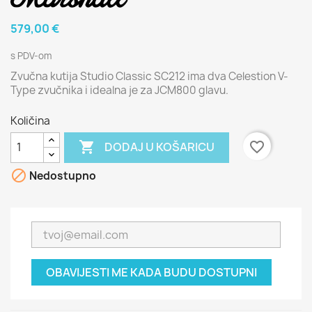
579,00 €
s PDV-om
Zvučna kutija Studio Classic SC212 ima dva Celestion V-
Type zvučnika i idealna je za JCM800 glavu.
Količina

favorite_border
DODAJ U KOŠARICU

Nedostupno
OBAVIJESTI ME KADA BUDU DOSTUPNI