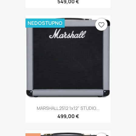
549,00 €
NEDOSTUPNO
favorite_border
MARSHALL 2512 1x12" STUDIO...
499,00 €