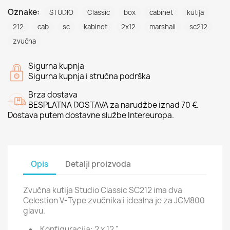
Oznake:
STUDIO
Classic
box
cabinet
kutija
212
cab
sc
kabinet
2x12
marshall
sc212
zvučna
Sigurna kupnja
Sigurna kupnja i stručna podrška
Brza dostava
BESPLATNA DOSTAVA za narudžbe iznad 70 €.
Dostava putem dostavne službe Intereuropa.
Opis
Detalji proizvoda
Zvučna kutija Studio Classic SC212 ima dva
Celestion V-Type zvučnika i idealna je za JCM800
glavu.
Konfiguracija: 2 x 12 "