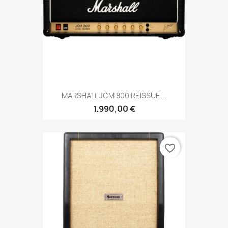
MARSHALL JCM 800 REISSUE...
1.990,00 €
favorite_border