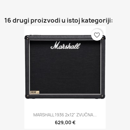
16 drugi proizvodi u istoj kategoriji:
favorite_border
MARSHALL 1936 2x12" ZVUČNA...
629,00 €