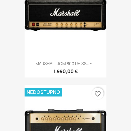
MARSHALL JCM 800 REISSUE...
1.990,00 €
NEDOSTUPNO
favorite_border