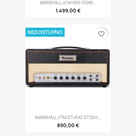
MARSHALL JCM 900 100W...
1.499,00 €
NEDOSTUPNO
favorite_border
MARSHALL JTM STUDIO ST20H...
890,00 €