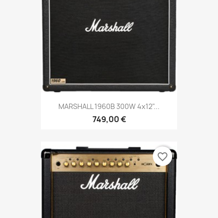
MARSHALL 1960B 300W 4x12"...
749,00 €
favorite_border