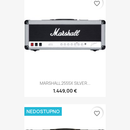
favorite_border
MARSHALL 2555X SILVER...
1.449,00 €
NEDOSTUPNO
favorite_border