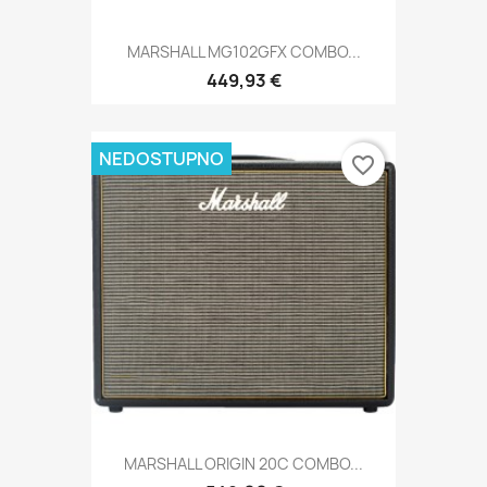
MARSHALL MG102GFX COMBO...
449,93 €
NEDOSTUPNO
favorite_border
MARSHALL ORIGIN 20C COMBO...