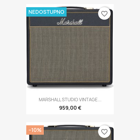
NEDOSTUPNO
favorite_border
MARSHALL STUDIO VINTAGE...
959,00 €
−10%
favorite_border