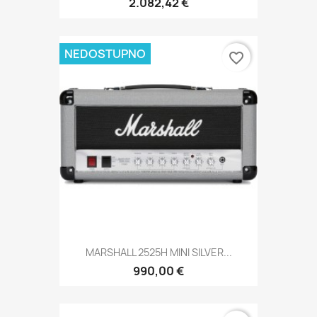
2.082,42 €
NEDOSTUPNO
favorite_border
MARSHALL 2525H MINI SILVER...
990,00 €