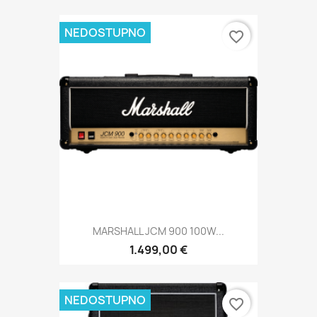
NEDOSTUPNO
favorite_border
MARSHALL JCM 900 100W...
1.499,00 €
NEDOSTUPNO
favorite_border