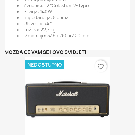
Zvučnici: 12 "Celestion V-Type
Snaga: 140W
Impedancija: 8 ohma
Ulazi: 1 x 1/4 "
Težina: 22,7 kg
Dimenzije: 535 x 750 x 320 mm
MOŽDA ĆE VAM SE I OVO SVIDJETI
NEDOSTUPNO
favorite_border