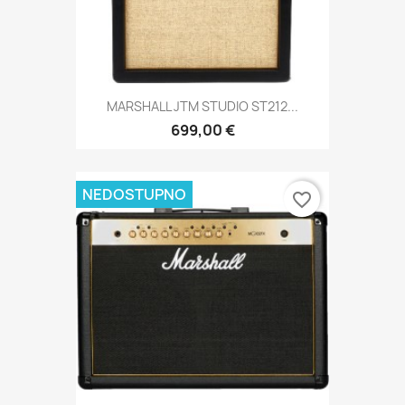
MARSHALL JTM STUDIO ST212...
699,00 €
NEDOSTUPNO
favorite_border