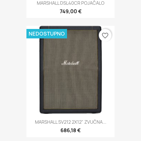
MARSHALL DSL40CR POJAČALO
749,00 €
NEDOSTUPNO
favorite_border
MARSHALL SV212 2X12" ZVUČNA...
686,18 €