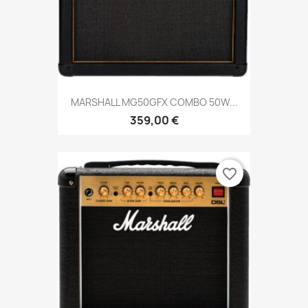
MARSHALL MG50GFX COMBO 50W...
359,00 €
favorite_border