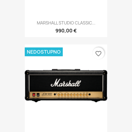
MARSHALL STUDIO CLASSIC...
990,00 €
NEDOSTUPNO
favorite_border