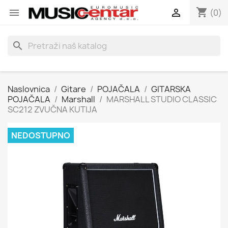
shopping_cart


(0)
search
Naslovnica
Gitare
POJAČALA
GITARSKA
POJAČALA
Marshall
MARSHALL STUDIO CLASSIC
SC212 ZVUČNA KUTIJA
NEDOSTUPNO