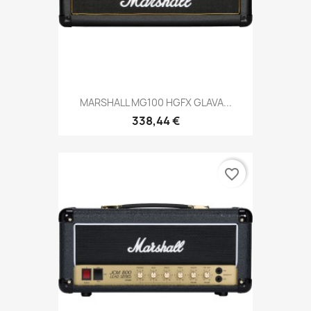
MARSHALL MG100 HGFX GLAVA...
338,44 €
favorite_border