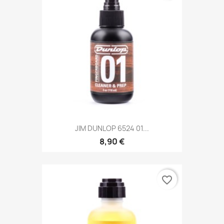
JIM DUNLOP 6524 01...
8,90 €
favorite_border