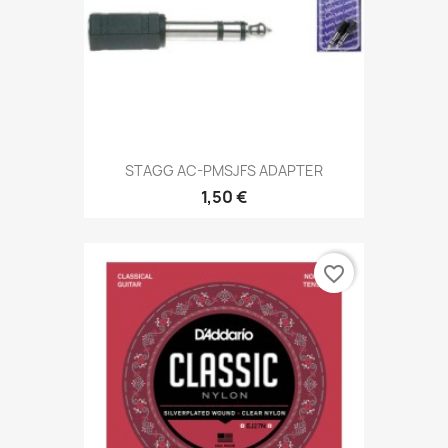
STAGG AC-PMSJFS ADAPTER
1,50 €
favorite_border