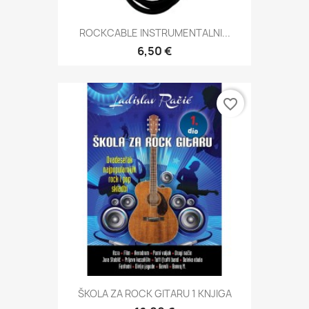
ROCKCABLE INSTRUMENTALNI...
6,50 €
favorite_border
ŠKOLA ZA ROCK GITARU 1 KNJIGA