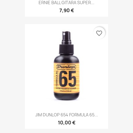
ERNIE BALL GITARA SUPER...
7,90 €
favorite_border
JIM DUNLOP 654 FORMULA 65...
10,00 €