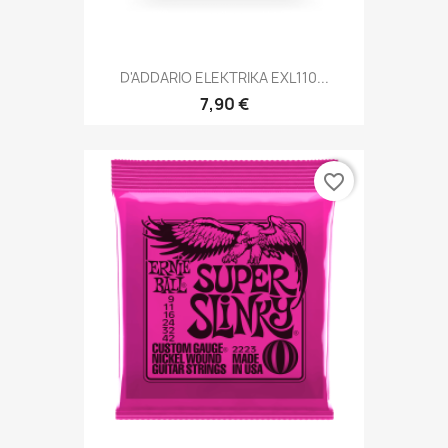
D'ADDARIO ELEKTRIKA EXL110...
7,90 €
favorite_border