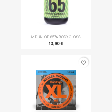
JIM DUNLOP 6574 BODY GLOSS...
10,90 €
favorite_border