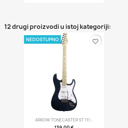
12 drugi proizvodi u istoj kategoriji:
NEDOSTUPNO
favorite_border
ARROW TONECASTER ST 111...
139,00 €