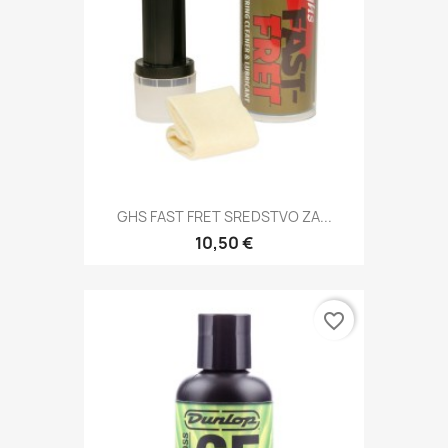
GHS FAST FRET SREDSTVO ZA...
10,50 €
favorite_border