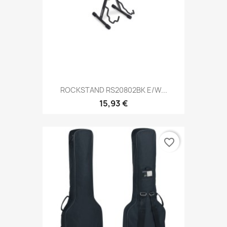
ROCKSTAND RS20802BK E/W...
15,93 €
favorite_border