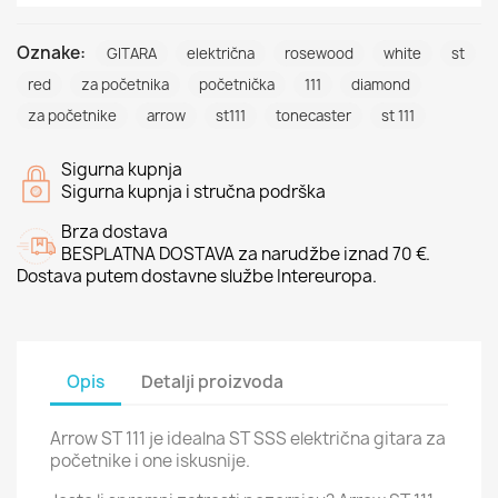
Oznake:
GITARA
električna
rosewood
white
st
red
za početnika
početnička
111
diamond
za početnike
arrow
st111
tonecaster
st 111
Sigurna kupnja
Sigurna kupnja i stručna podrška
Brza dostava
BESPLATNA DOSTAVA za narudžbe iznad 70 €.
Dostava putem dostavne službe Intereuropa.
Opis
Detalji proizvoda
Arrow ST 111 je idealna ST SSS električna gitara za
početnike i one iskusnije.