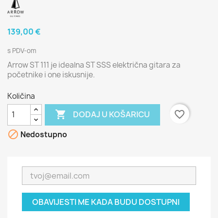
139,00 €
s PDV-om
Arrow ST 111 je idealna ST SSS električna gitara za
početnike i one iskusnije.
Količina

favorite_border
DODAJ U KOŠARICU

Nedostupno
OBAVIJESTI ME KADA BUDU DOSTUPNI