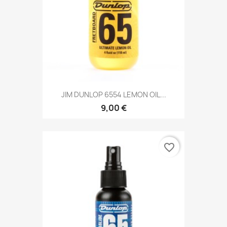
JIM DUNLOP 6554 LEMON OIL...
9,00 €
favorite_border