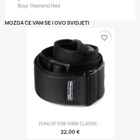
Boja: Diamond Red
MOŽDA ĆE VAM SE I OVO SVIDJETI
favorite_border
DUNLOP D38-09BK CLASSIC...
22,00 €