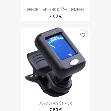
FENDER (4PK) BK DRŽAČ REMENA
7,00 €
favorite_border
JOYO JT-09 ŠTIMER
7,50 €