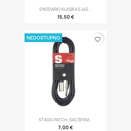
D'ADDARIO KLASIKA EJ45...
15,50 €
NEDOSTUPNO
favorite_border
STAGG PATCH. SAC3PXM...
7,00 €