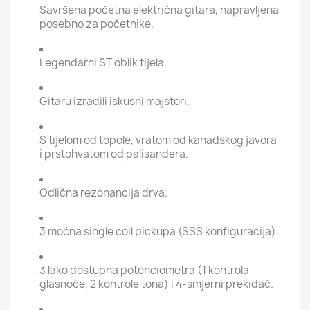
Savršena početna električna gitara, napravljena
posebno za početnike.
Legendarni ST oblik tijela.
Gitaru izradili iskusni majstori.
S tijelom od topole, vratom od kanadskog javora
i prstohvatom od palisandera.
Odlična rezonancija drva.
3 moćna single coil pickupa (SSS konfiguracija).
3 lako dostupna potenciometra (1 kontrola
glasnoće, 2 kontrole tona) i 4-smjerni prekidač.