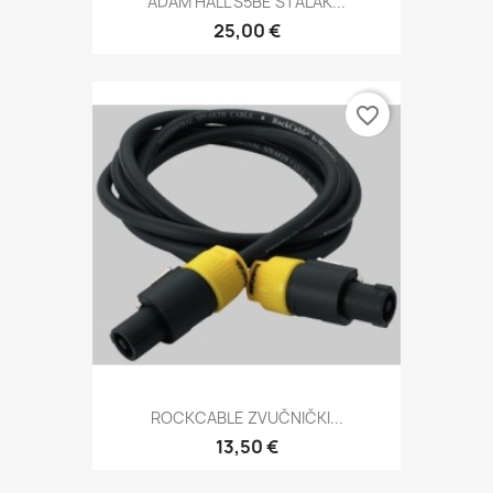
ADAM HALL S5BE STALAK...
25,00 €
favorite_border
ROCKCABLE ZVUČNIČKI...
13,50 €