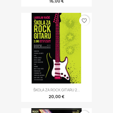
16,00 €
favorite_border
ŠKOLA ZA ROCK GITARU 2...
20,00 €