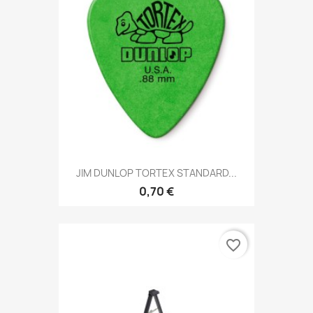
JIM DUNLOP TORTEX STANDARD...
0,70 €
favorite_border