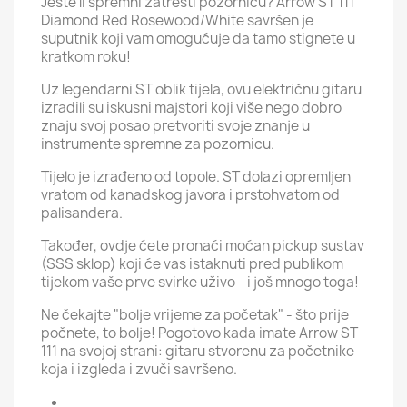
Jeste li spremni zatresti pozornicu? Arrow ST 111
Diamond Red Rosewood/White savršen je
suputnik koji vam omogućuje da tamo stignete u
kratkom roku!
Uz legendarni ST oblik tijela, ovu električnu gitaru
izradili su iskusni majstori koji više nego dobro
znaju svoj posao pretvoriti svoje znanje u
instrumente spremne za pozornicu.
Tijelo je izrađeno od topole. ST dolazi opremljen
vratom od kanadskog javora i prstohvatom od
palisandera.
Također, ovdje ćete pronaći moćan pickup sustav
(SSS sklop) koji će vas istaknuti pred publikom
tijekom vaše prve svirke uživo - i još mnogo toga!
Ne čekajte "bolje vrijeme za početak" - što prije
počnete, to bolje! Pogotovo kada imate Arrow ST
111 na svojoj strani: gitaru stvorenu za početnike
koja i izgleda i zvuči savršeno.