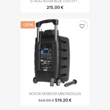
STAGG AS10B BLUETOOTH +...
215,00 €
−20%
favorite_border
NOVOX MOBIVOX MINI RAZGLAS
519,20 €
649,00 €