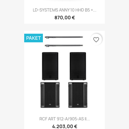
LD-SYSTEMS ANNY 10 HHD B5 +...
870,00 €
PAKET
favorite_border
RCF ART 912-A/905-AS II...
4.203,00 €