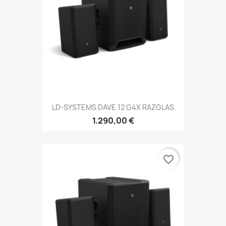
LD-SYSTEMS DAVE 12 G4X RAZGLAS
1.290,00 €
favorite_border