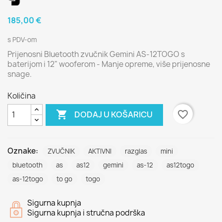
185,00 €
s PDV-om
Prijenosni Bluetooth zvučnik Gemini AS-12TOGO s
baterijom i 12" wooferom - Manje opreme, više prijenosne
snage.
Količina

favorite_border
DODAJ U KOŠARICU
Oznake:
ZVUČNIK
AKTIVNI
razglas
mini
bluetooth
as
as12
gemini
as-12
as12togo
as-12togo
to go
togo
Sigurna kupnja
Sigurna kupnja i stručna podrška