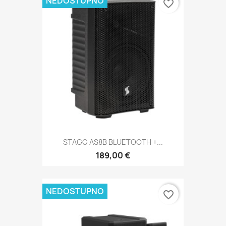
NEDOSTUPNO
favorite_border
STAGG AS8B BLUETOOTH +...
189,00 €
NEDOSTUPNO
favorite_border