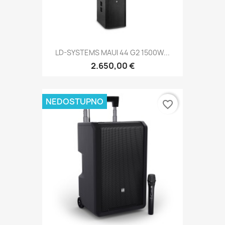
LD-SYSTEMS MAUI 44 G2 1500W...
2.650,00 €
NEDOSTUPNO
favorite_border