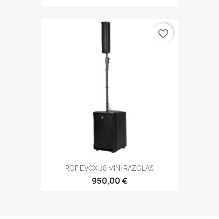
favorite_border
RCF EVOX J8 MINI RAZGLAS
950,00 €