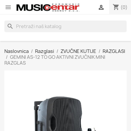
shopping_cart


(0)
search
Naslovnica
Razglasi
ZVUČNE KUTIJE
RAZGLASI
GEMINI AS-12 TO GO AKTIVNI ZVUČNIK MINI
RAZGLAS