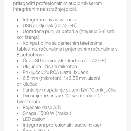
prilagoditi profesionalnim audio mikserom
integriranim na stražnjoj ploči.
Integrirana uvlačiva ručka
USB priključak (do 32 GB)
Ugrađena punjiva baterija (trajanje 5-8 sati
korištenja)
Kompatibilno sa pametnim telefonima,
tabletima, računalima i prijenosnim računalima s
Bluetoothom
Čitač SD memorijskih kartica (do 32 GB)
Uključen 1 žičani mikrofon
Priključci: 2x RCA ulaza, 1x Jack
6,5 mm (mikrofon), 1x 6,35 mm ulazni
priključak
Punjenje i napajanje putem 12V DC priključka
Dvosmjerni sustav s 12" wooferom + 2"
tweeterom
Pojačalo klase A/B
Snaga: 1500 W (maks.)
LED zaslon
Integrirani profesionalni audio mikser
Širina: 30 cm