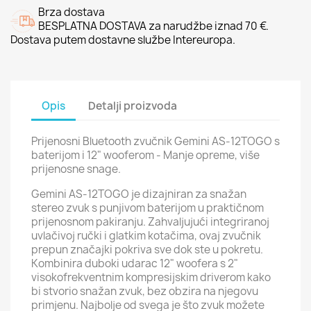
Brza dostava
BESPLATNA DOSTAVA za narudžbe iznad 70 €.
Dostava putem dostavne službe Intereuropa.
Opis
Detalji proizvoda
Prijenosni Bluetooth zvučnik Gemini AS-12TOGO s
baterijom i 12" wooferom - Manje opreme, više
prijenosne snage.
Gemini AS-12TOGO je dizajniran za snažan
stereo zvuk s punjivom baterijom u praktičnom
prijenosnom pakiranju. Zahvaljujući integriranoj
uvlačivoj ručki i glatkim kotačima, ovaj zvučnik
prepun značajki pokriva sve dok ste u pokretu.
Kombinira duboki udarac 12" woofera s 2"
visokofrekventnim kompresijskim driverom kako
bi stvorio snažan zvuk, bez obzira na njegovu
primjenu. Najbolje od svega je što zvuk možete