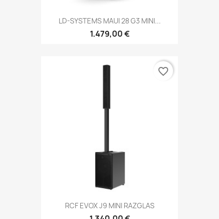
LD-SYSTEMS MAUI 28 G3 MINI...
1.479,00 €
favorite_border
RCF EVOX J9 MINI RAZGLAS
1.340,00 €