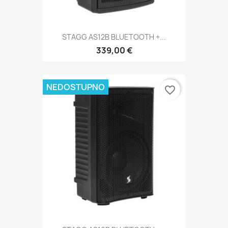
STAGG AS12B BLUETOOTH +...
339,00 €
NEDOSTUPNO
favorite_border