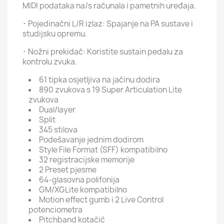
MIDI podataka na/s računala i pametnih uređaja.
･ Pojedinačni L/R izlaz: Spajanje na PA sustave i
studijsku opremu.
･ Nožni prekidač: Koristite sustain pedalu za
kontrolu zvuka.
61 tipka osjetljiva na jačinu dodira
890 zvukova s ​​19 Super Articulation Lite
zvukova
Dual/layer
Split
345 stilova
Podešavanje jednim dodirom
Style File Format (SFF) kompatibilno
32 registracijske memorije
2 Preset pjesme
64-glasovna polifonija
GM/XGLite kompatibilno
Motion effect gumb i 2 Live Control
potenciometra
Pitchband kotačić