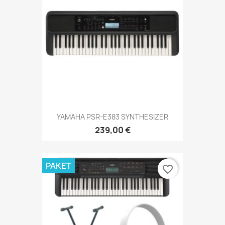
YAMAHA PSR-E383 SYNTHESIZER
239,00 €
PAKET
favorite_border