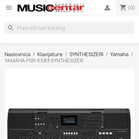
shopping_cart


(0)
search
Naslovnica
Klavijature
SYNTHESIZERI
Yamaha
YAMAHA PSR-E583 SYNTHESIZER