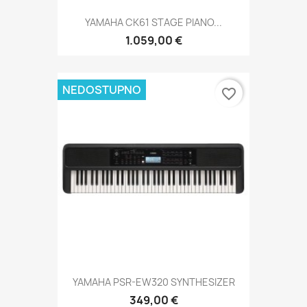
YAMAHA CK61 STAGE PIANO...
1.059,00 €
NEDOSTUPNO
favorite_border
YAMAHA PSR-EW320 SYNTHESIZER
349,00 €