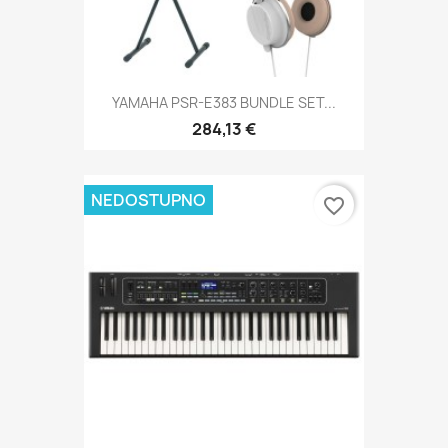
YAMAHA PSR-E383 BUNDLE SET...
284,13 €
NEDOSTUPNO
favorite_border