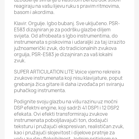
reagiraju na vašu lijevu ruku s pravim ritmovima,
basom i akordima.
Klavir. Orgulje. Igbo bubanj. Sve uključeno. PSR-
E583 dizajniran je za podršku glazbe diljem
svijeta. Od afrobeata s Igbo instrumentima, do
instrumenata s piskovima i udaraljki za taj izrazito
južnoamerički zvuk, do tradicionalnih zvukova
orgulja, PSR-E583 je dizajniran za vaš lokalni
zvuk.
SUPER ARTICULATION LITE Voice vjerno rekreira
zvukove instrumenata koji nisu klavijature, poput
grebanja žica gitare ili daha izvođača pri sviranju
puhačkog instrumenta.
Podignite svoju glazbu na višu razinu uz moćni
DSP efektni engine, koji sadrži 41 DSP1 i 12 DSP2
efekata. Ovi efekti transformiraju zvukove
instrumenata poboljšavajući ton, dodajući
teksturu i pružajući ekspresivan, realističan zvuk,
kao i pružajući slojevitost i dijelove pratnje za
veću zvučnu fleksibilnost. Jednim pritiskom na