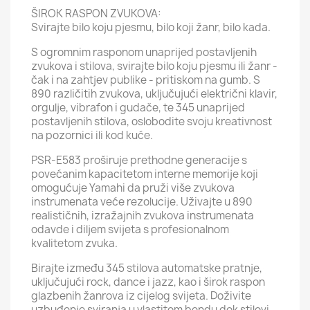
ŠIROK RASPON ZVUKOVA:
Svirajte bilo koju pjesmu, bilo koji žanr, bilo kada.
S ogromnim rasponom unaprijed postavljenih
zvukova i stilova, svirajte bilo koju pjesmu ili žanr -
čak i na zahtjev publike - pritiskom na gumb. S
890 različitih zvukova, uključujući električni klavir,
orgulje, vibrafon i gudače, te 345 unaprijed
postavljenih stilova, oslobodite svoju kreativnost
na pozornici ili kod kuće.
PSR-E583 proširuje prethodne generacije s
povećanim kapacitetom interne memorije koji
omogućuje Yamahi da pruži više zvukova
instrumenata veće rezolucije. Uživajte u 890
realističnih, izražajnih zvukova instrumenata
odavde i diljem svijeta s profesionalnom
kvalitetom zvuka.
Birajte između 345 stilova automatske pratnje,
uključujući rock, dance i jazz, kao i širok raspon
glazbenih žanrova iz cijelog svijeta. Doživite
uzbuđenje sviranja u vlastitom bendu dok stilovi