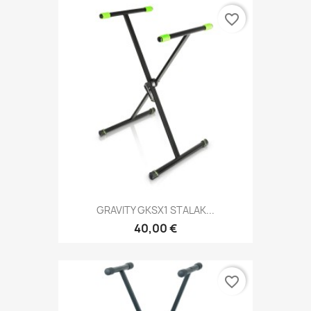
favorite_border
GRAVITY GKSX1 STALAK...
40,00 €
favorite_border