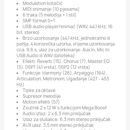
Modulation kotačić
MIDI snimanje (10 pjesama)
6 traka (5 melodija + 1 stil)
SMF format 0+1
USB audio player/snimač (WAV, 44,1 kHz, 16
bit, stereo)
Brzo uzorkovanje (44,1 kHz, jednokratno ili
petlja, 4 korisnička uzorka, vrijeme uzorkovanja
cca. 9,6 s, ulaz za uzorkovanje: Aux In, Mic In,
USB Audio ili WAV datoteka)
Efekti: Reverb (15), Chorus (7), Master EQ
(5), DSP1 (41 vrsta), DSP2 (12 vrsta)
Funkcije: Harmony (26), Arpeggio (164),
Articulation, Metronom, Ugađanje (427 - 453
Hz)
Tipke za oktave
Supresor melodije
Motion efekti (57)
Zvučnik 2 x 12 W s funkcijom Mega Boost
Audio izlaz: 2 x 6,3 mm priključak
Izlaz za slušalice: 6,3 mm stereo priključak
AUX ulaz: 3,5 mm stereo priključak