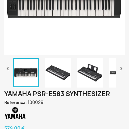


YAMAHA PSR-E583 SYNTHESIZER
100029
Referenca:
579,00 €