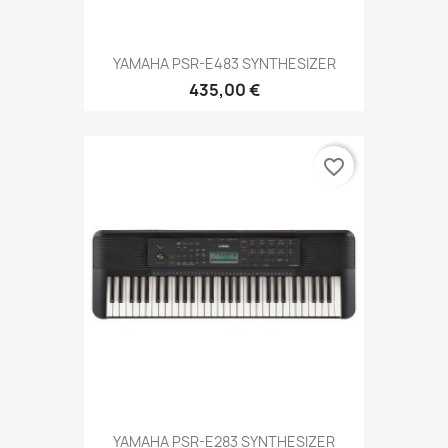
YAMAHA PSR-E483 SYNTHESIZER
435,00 €
favorite_border
YAMAHA PSR-E283 SYNTHESIZER