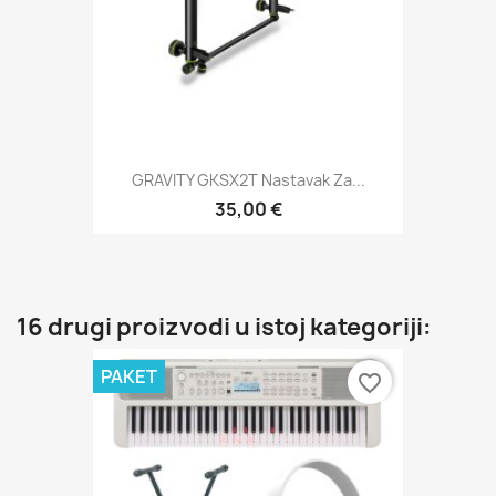
GRAVITY GKSX2T Nastavak Za...
35,00 €
16 drugi proizvodi u istoj kategoriji:
PAKET
favorite_border