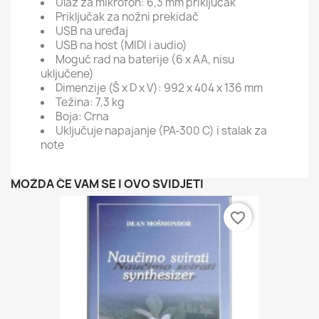
Ulaz za mikrofon: 6,3 mm priključak
Priključak za nožni prekidač
USB na uređaj
USB na host (MIDI i audio)
Moguć rad na baterije (6 x AA, nisu
uključene)
Dimenzije (Š x D x V):
992 x 404 x 136 mm
Težina: 7,3 kg
Boja: Crna
Uključuje napajanje (PA-300 C) i stalak za
note
MOŽDA ĆE VAM SE I OVO SVIDJETI
favorite_border