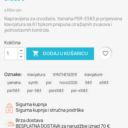
s PDV-om
Napravljena za izvođače, Yamaha PSR-E583 je prijenosna
klavijatura sa 61 tipkom prepuna izražajnih zvukova i
jednostavnih kontrola.
Količina

favorite_border
DODAJ U KOŠARICU
Oznake:
klavijatura
SYNTHESIZER
klavijature
yamaha
synth
psr
novo2026
583
e583
psr583
psr-583
psre583
psr-e583
Sigurna kupnja
Sigurna kupnja i stručna podrška
Brza dostava
BESPLATNA DOSTAVA za narudžbe iznad 70 €.