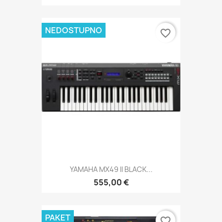
NEDOSTUPNO
favorite_border
YAMAHA MX49 II BLACK...
555,00 €
PAKET
favorite_border