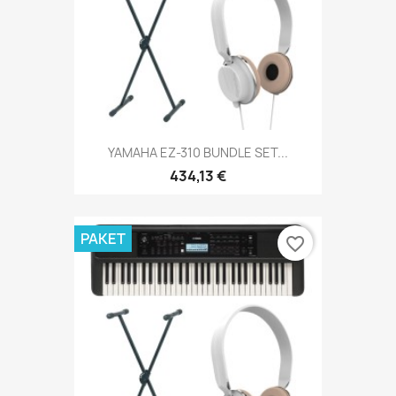
YAMAHA EZ-310 BUNDLE SET...
434,13 €
PAKET
favorite_border