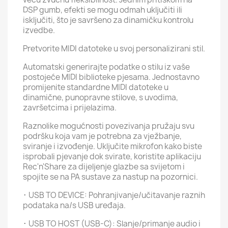
DSP gumb, efekti se mogu odmah uključiti ili
isključiti, što je savršeno za dinamičku kontrolu
izvedbe.
Pretvorite MIDI datoteke u svoj personalizirani stil.
Automatski generirajte podatke o stilu iz vaše
postojeće MIDI biblioteke pjesama. Jednostavno
promijenite standardne MIDI datoteke u
dinamične, punopravne stilove, s uvodima,
završetcima i prijelazima.
Raznolike mogućnosti povezivanja pružaju svu
podršku koja vam je potrebna za vježbanje,
sviranje i izvođenje. Uključite mikrofon kako biste
isprobali pjevanje dok svirate, koristite aplikaciju
Rec'n'Share za dijeljenje glazbe sa svijetom i
spojite se na PA sustave za nastup na pozornici.
･ USB TO DEVICE: Pohranjivanje/učitavanje raznih
podataka na/s USB uređaja.
･ USB TO HOST (USB-C): Slanje/primanje audio i