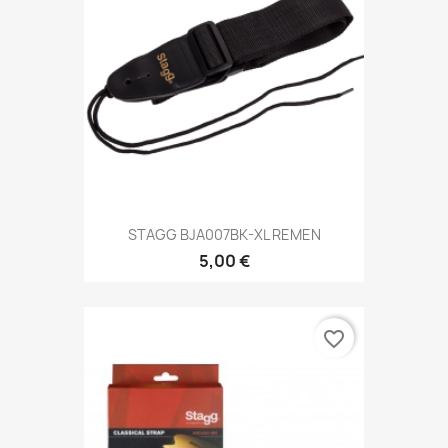
STAGG BJA007BK-XL REMEN
5,00 €
favorite_border