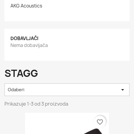
AKG Acoustics
DOBAVLJAČI
Nema dobavljača
STAGG

Odaberi
Prikazuje 1-3 od 3 proizvoda
favorite_border