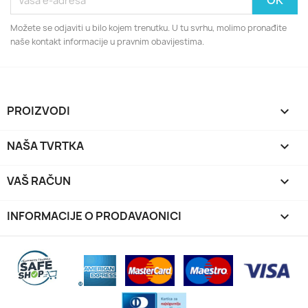
Možete se odjaviti u bilo kojem trenutku. U tu svrhu, molimo pronađite
naše kontakt informacije u pravnim obavijestima.
PROIZVODI

NAŠA TVRTKA

VAŠ RAČUN

INFORMACIJE O PRODAVAONICI
keyboard_arrow_down