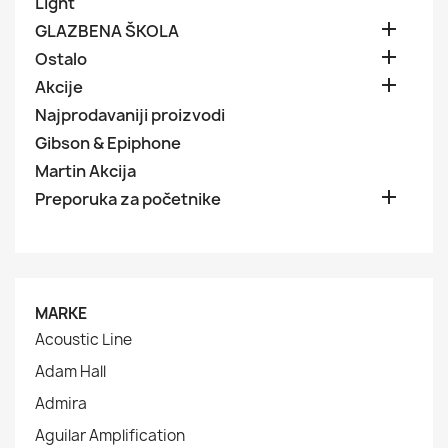
Light

GLAZBENA ŠKOLA

Ostalo

Akcije
Najprodavaniji proizvodi
Gibson & Epiphone
Martin Akcija

Preporuka za početnike
MARKE
Acoustic Line
Adam Hall
Admira
Aguilar Amplification