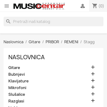
shopping_cart


(0)
search
Naslovnica
Gitare
PRIBOR
REMENI
Stagg
NASLOVNICA

Gitare

Bubnjevi

Klavijature

Mikrofoni

Slušalice

Razglasi