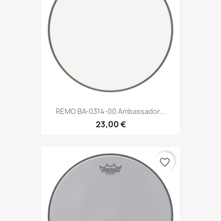
REMO BA-0314-00 Ambassador...
23,00 €
favorite_border