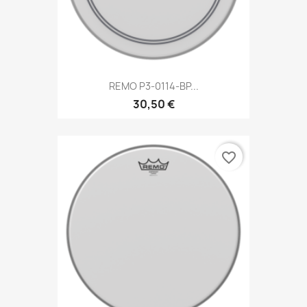
REMO P3-0114-BP...
30,50 €
favorite_border