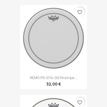
favorite_border
REMO PS-0114-00 Pinstripe...
32,00 €
favorite_border