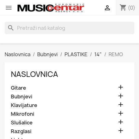
shopping_cart


(0)
search
Naslovnica
Bubnjevi
PLASTIKE
14"
REMO
NASLOVNICA

Gitare

Bubnjevi

Klavijature

Mikrofoni

Slušalice

Razglasi