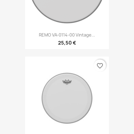
REMO VA-0114-00 Vintage...
25,50 €
favorite_border