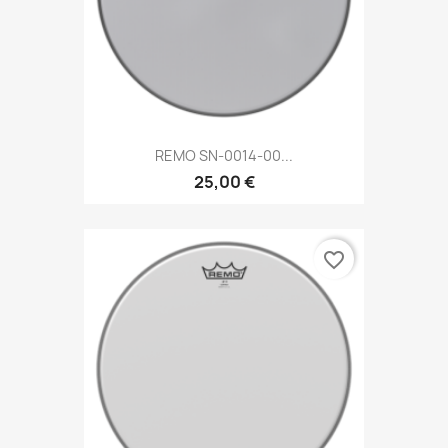
REMO SN-0014-00...
25,00 €
favorite_border