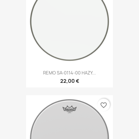
REMO SA-0114-00 HAZY...
22,00 €
favorite_border