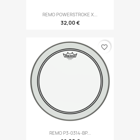
REMO POWERSTROKE X...
32,00 €
favorite_border
REMO P3-0314-BP...