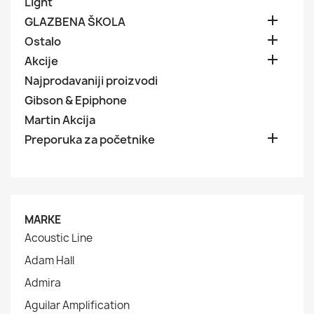
Light

GLAZBENA ŠKOLA

Ostalo

Akcije
Najprodavaniji proizvodi
Gibson & Epiphone
Martin Akcija

Preporuka za početnike
MARKE
Acoustic Line
Adam Hall
Admira
Aguilar Amplification