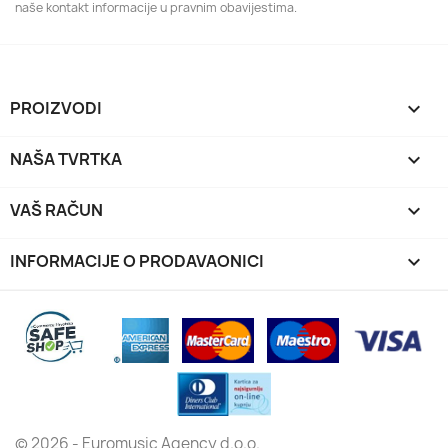
naše kontakt informacije u pravnim obavijestima.
PROIZVODI

NAŠA TVRTKA

VAŠ RAČUN

INFORMACIJE O PRODAVAONICI
keyboard_arrow_down
© 2026 - Euromusic Agency d.o.o.