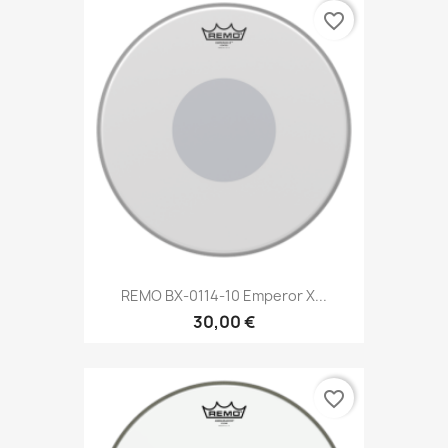
favorite_border
REMO BX-0114-10 Emperor X...
30,00 €
favorite_border