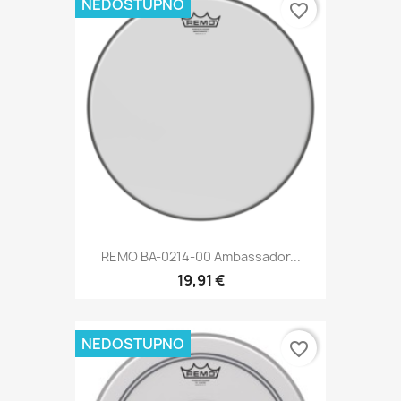
NEDOSTUPNO
favorite_border
REMO BA-0214-00 Ambassador...
19,91 €
NEDOSTUPNO
favorite_border