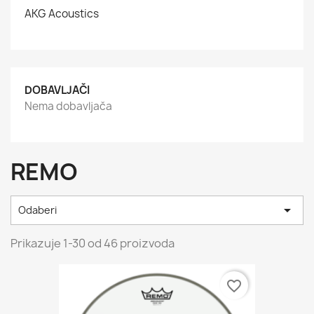
AKG Acoustics
DOBAVLJAČI
Nema dobavljača
REMO

Odaberi
Prikazuje 1-30 od 46 proizvoda
favorite_border