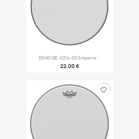
REMO BE-0214-00 Emperor...
22,00 €
favorite_border