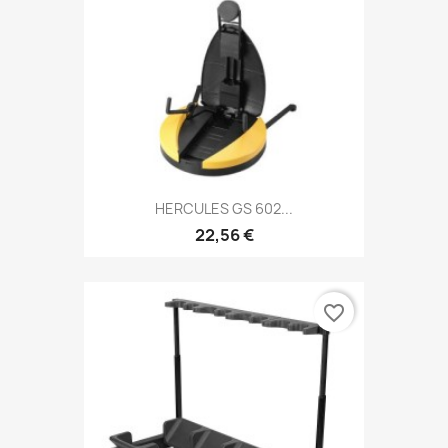
HERCULES GS 602...
22,56 €
favorite_border