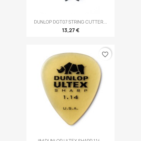
DUNLOP DGT07 STRING CUTTER...
13,27 €
favorite_border
JIM DUNLOP ULTEX SHARP 1,14...