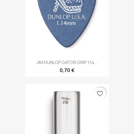
JIM DUNLOP GATOR GRIP 1,14...
0,70 €
favorite_border