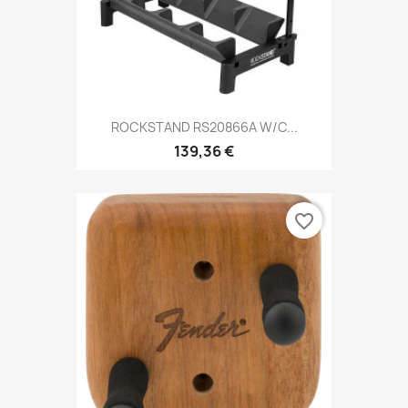
ROCKSTAND RS20866A W/C...
139,36 €
favorite_border