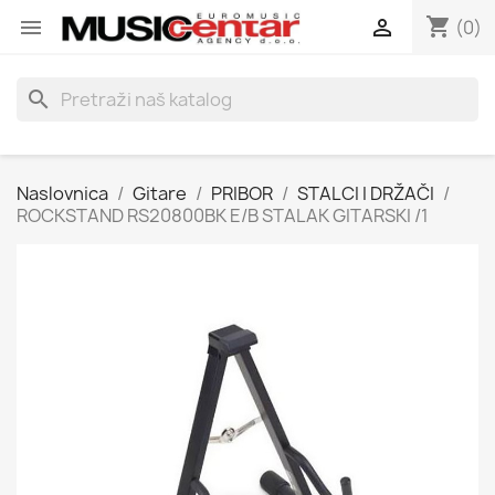
shopping_cart


(0)
search
Naslovnica
Gitare
PRIBOR
STALCI I DRŽAČI
ROCKSTAND RS20800BK E/B STALAK GITARSKI /1