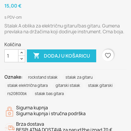
15,00 €
s PDV-om
Stalak A oblika za električnu gitaru/bas gitaru. Gumena
prevlaka na držačima koji dodiruje instrument. Crna boja.
Količina

favorite_border
DODAJ U KOŠARICU
Oznake:
rockstand stalak
stalak za gitaru
stalak električna gitara
gitarski stalak
stalak gitarski
rs20800bk
stalak bas gitara
Sigurna kupnja
Sigurna kupnja i stručna podrška
Brza dostava
BESPLATNA DOSTAVA za narudžbe iznad 70 €.