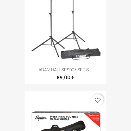
ADAM HALL SPS023 SET S...
89,00 €
favorite_border