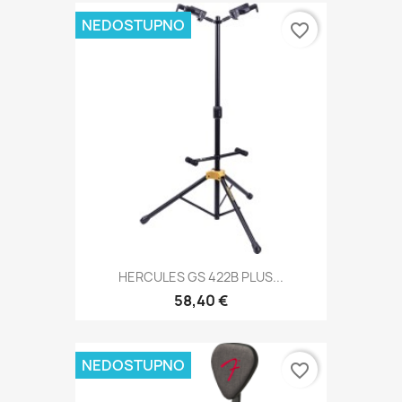
NEDOSTUPNO
favorite_border
HERCULES GS 422B PLUS...
58,40 €
NEDOSTUPNO
favorite_border