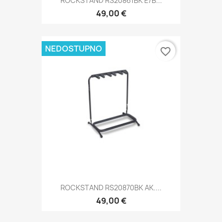
ROCKSTAND RS20861BK E/B...
49,00 €
NEDOSTUPNO
favorite_border
ROCKSTAND RS20870BK AK....
49,00 €