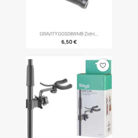
GRAVITY GGS08WMB Zidni...
6,50 €
favorite_border