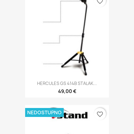
favorite_border
HERCULES GS 414B STALAK...
49,00 €
NEDOSTUPNO
favorite_border