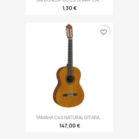
1,30 €
favorite_border
YAMAHA C40 NATURAL GITARA...
147,00 €