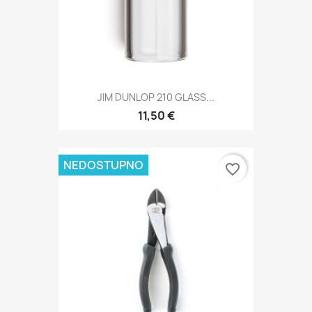
JIM DUNLOP 210 GLASS...
11,50 €
NEDOSTUPNO
favorite_border