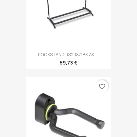
ROCKSTAND RS20871BK AK....
59,73 €
favorite_border