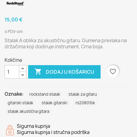
15,00 €
s PDV-om
Stalak A oblika za akustičnu gitaru. Gumena prevlaka na
držačima koji dodiruje instrument. Crna boja.
Količina

favorite_border
DODAJ U KOŠARICU
Oznake:
rockstand stalak
stalak za gitaru
gitarski stalak
stalak gitarski
rs20801bk
stalak akustična gitara
Sigurna kupnja
Sigurna kupnja i stručna podrška