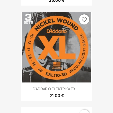
26,00 €
favorite_border
D'ADDARIO ELEKTRIKA EXL...
21,00 €