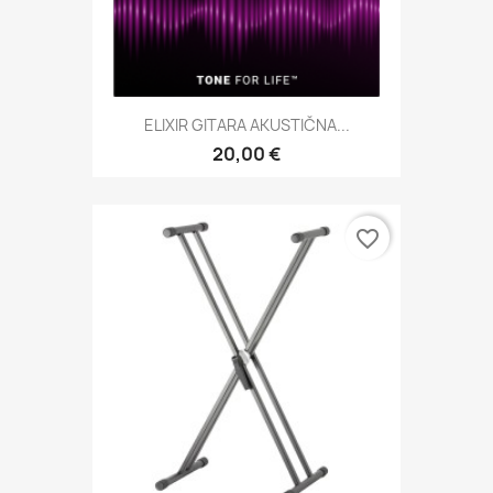
ELIXIR GITARA AKUSTIČNA...
20,00 €
favorite_border