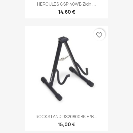
HERCULES GSP 40WB Zidni...
14,60 €
favorite_border
ROCKSTAND RS20800BK E/B...
15,00 €