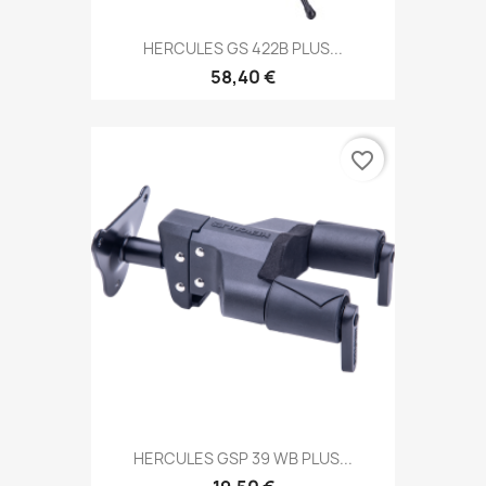
HERCULES GS 422B PLUS...
58,40 €
favorite_border
HERCULES GSP 39 WB PLUS...