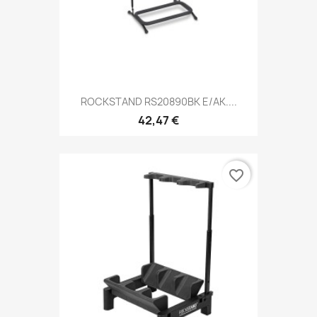
ROCKSTAND RS20890BK E/AK....
42,47 €
favorite_border