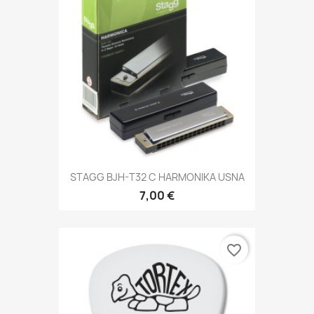
STAGG BJH-T32 C HARMONIKA USNA
7,00 €
favorite_border