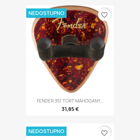
NEDOSTUPNO
favorite_border
FENDER 351 TORT MAHOGANY...
31,85 €
NEDOSTUPNO
favorite_border