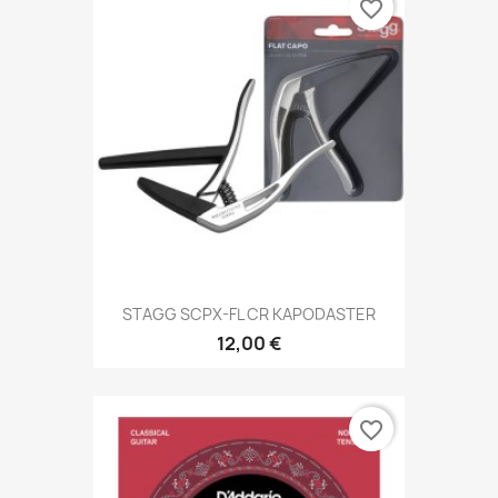
favorite_border
STAGG SCPX-FL CR KAPODASTER
12,00 €
favorite_border