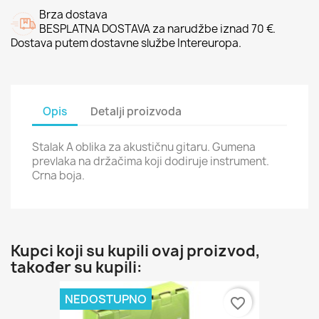
Brza dostava
BESPLATNA DOSTAVA za narudžbe iznad 70 €.
Dostava putem dostavne službe Intereuropa.
Opis
Detalji proizvoda
Stalak A oblika za akustičnu gitaru. Gumena
prevlaka na držačima koji dodiruje instrument.
Crna boja.
Kupci koji su kupili ovaj proizvod,
također su kupili:
NEDOSTUPNO
favorite_border