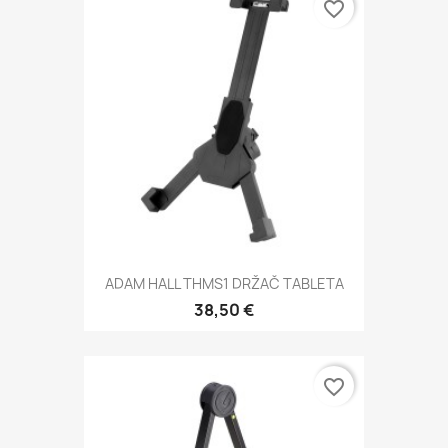
favorite_border
ADAM HALL THMS1 DRŽAČ TABLETA
38,50 €
favorite_border