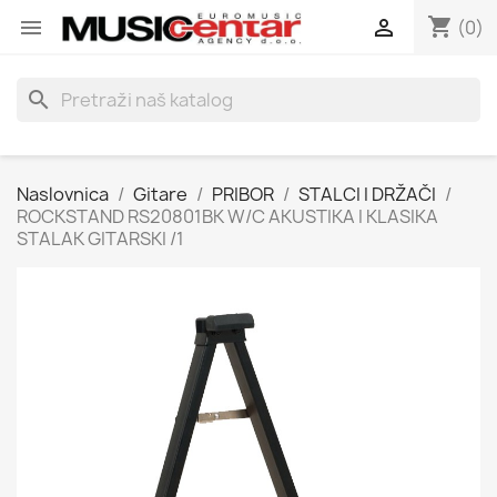
shopping_cart


(0)
search
Naslovnica
Gitare
PRIBOR
STALCI I DRŽAČI
ROCKSTAND RS20801BK W/C AKUSTIKA I KLASIKA
STALAK GITARSKI /1