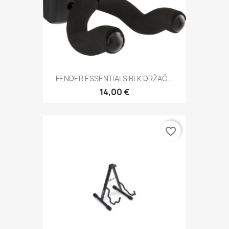
FENDER ESSENTIALS BLK DRŽAČ...
14,00 €
favorite_border