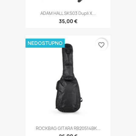
ADAM HALL SKS03 Dupli X...
35,00 €
NEDOSTUPNO
favorite_border
ROCKBAG GITARA RB20514BK...