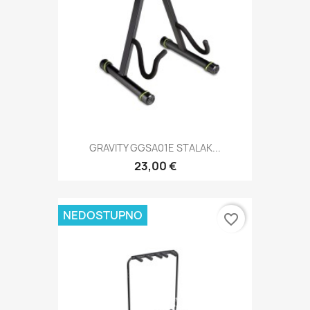
GRAVITY GGSA01E STALAK...
23,00 €
NEDOSTUPNO
favorite_border