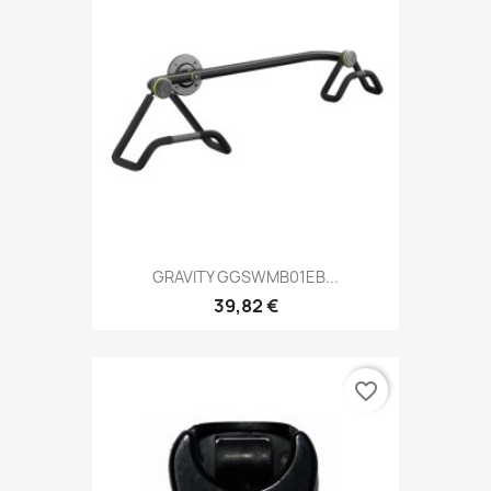
GRAVITY GGSWMB01EB...
39,82 €
favorite_border