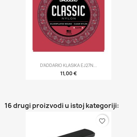
D'ADDARIO KLASIKA EJ27N...
11,00 €
16 drugi proizvodi u istoj kategoriji:
favorite_border