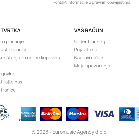
kontakt informacije u pravnim obavijestima.
 TVRTKA
VAŠ RAČUN
a i plaćanje
Order tracking
ost i kolačići
Prijavite se
 korištenja za online kupovinu
Napravi račun
a
Moja upozorenja
rgovine
tirajte nas
tranice
© 2026 - Euromusic Agency d.o.o.