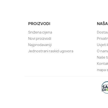
PROIZVODI
NAŠA
Snižena cijena
Dostav
Novi proizvodi
Privatn
Najprodavaniji
Uvjeti
Jednostrani raskid ugovora
O nam
Naše t
Kontak
mapa s