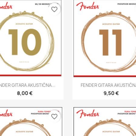
favorite_border
Brzi pregled
Brzi pregled


NDER GITARA AKUSTIČNA...
FENDER GITARA AKUSTIČNA
8,00 €
9,50 €
favorite_border