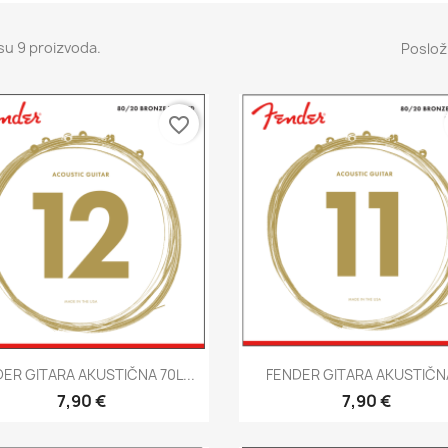
su 9 proizvoda.
Posloži
favorite_border
Brzi pregled
Brzi pregled


ER GITARA AKUSTIČNA 70L...
FENDER GITARA AKUSTIČNA
7,90 €
7,90 €