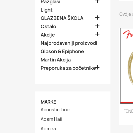

Razglasi
Light
Ovdje 

GLAZBENA ŠKOLA

Ostalo

Akcije
Najprodavaniji proizvodi
Gibson & Epiphone
Martin Akcija

Preporuka za početnike
MARKE
Acoustic Line
FEND
Adam Hall
Admira