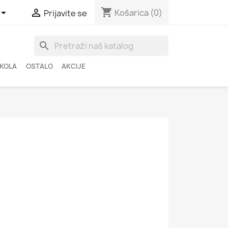
shopping_cart


Košarica
(0)
Prijavite se
search
ŠKOLA
OSTALO
AKCIJE