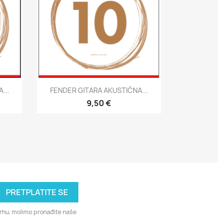
Brzi pregled

...
FENDER GITARA AKUSTIČNA...
9,50 €
svrhu, molimo pronađite naše