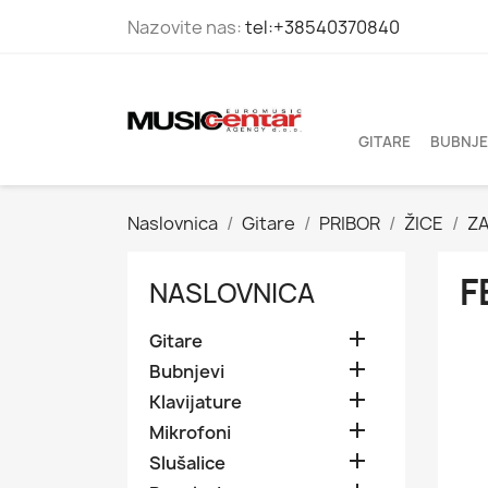
Nazovite nas:
tel:+38540370840
GITARE
BUBNJE
Naslovnica
Gitare
PRIBOR
ŽICE
ZA
F
NASLOVNICA

Gitare

Bubnjevi

Klavijature

Mikrofoni

Slušalice