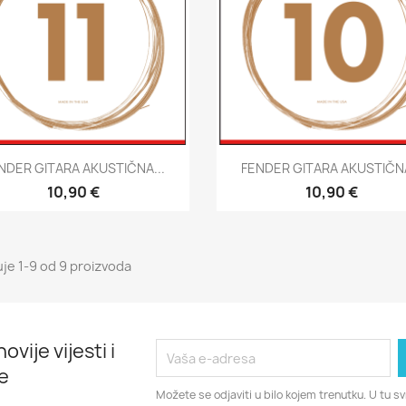
Brzi pregled
Brzi pregled


NDER GITARA AKUSTIČNA...
FENDER GITARA AKUSTIČNA
10,90 €
10,90 €
uje 1-9 od 9 proizvoda
ovije vijesti i
e
Možete se odjaviti u bilo kojem trenutku. U tu 