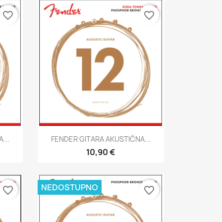
favorite_border
favorite_border
Brzi pregled

...
FENDER GITARA AKUSTIČNA...
10,90 €
NEDOSTUPNO
favorite_border
favorite_border