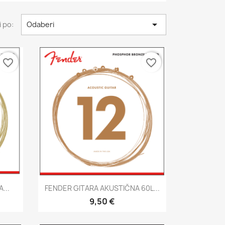

 po:
Odaberi
favorite_border
favorite_border
Brzi pregled

...
FENDER GITARA AKUSTIČNA 60L...
9,50 €