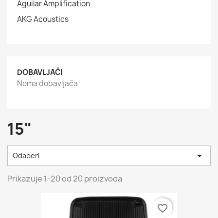
Aguilar Amplification
AKG Acoustics
DOBAVLJAČI
Nema dobavljača
15"

Odaberi
Prikazuje 1-20 od 20 proizvoda
favorite_border