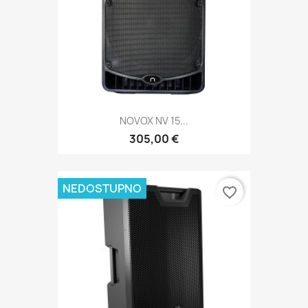
NOVOX NV 15...
305,00 €
NEDOSTUPNO
favorite_border