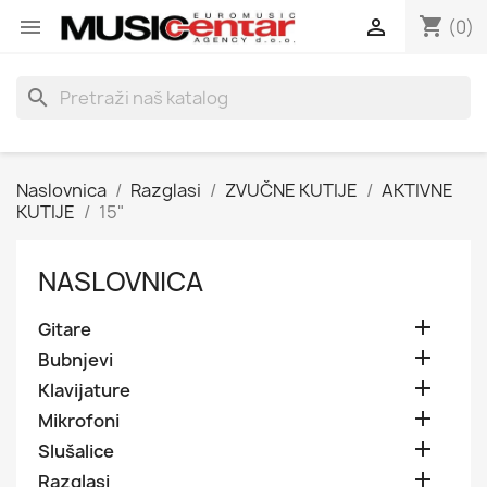
shopping_cart


(0)
search
Naslovnica
Razglasi
ZVUČNE KUTIJE
AKTIVNE
KUTIJE
15"
NASLOVNICA

Gitare

Bubnjevi

Klavijature

Mikrofoni

Slušalice

Razglasi