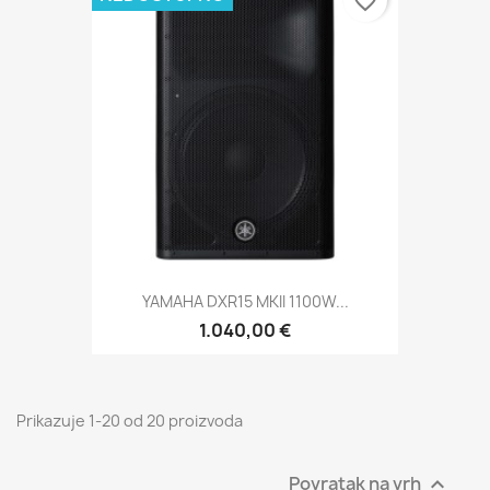
favorite_border
YAMAHA DXR15 MKII 1100W...
1.040,00 €
Prikazuje 1-20 od 20 proizvoda
Povratak na vrh
