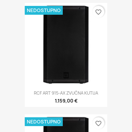
NEDOSTUPNO
favorite_border
RCF ART 915-AX ZVUČNA KUTIJA
1.159,00 €
NEDOSTUPNO
favorite_border