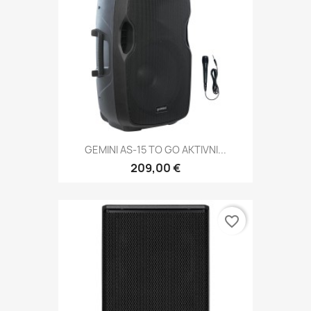
GEMINI AS-15 TO GO AKTIVNI...
209,00 €
favorite_border