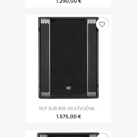
1.290,00 €
favorite_border
RCF SUB 905-AS II ZVUČNA...
1.575,00 €