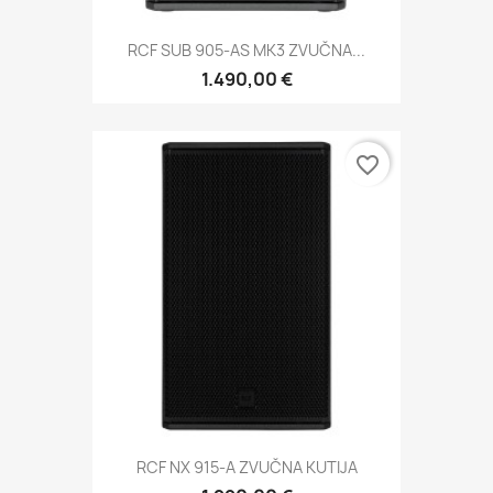
RCF SUB 905-AS MK3 ZVUČNA...
1.490,00 €
favorite_border
RCF NX 915-A ZVUČNA KUTIJA