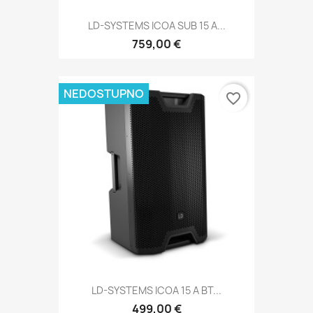
LD-SYSTEMS ICOA SUB 15 A...
759,00 €
NEDOSTUPNO
favorite_border
LD-SYSTEMS ICOA 15 A BT...
499,00 €