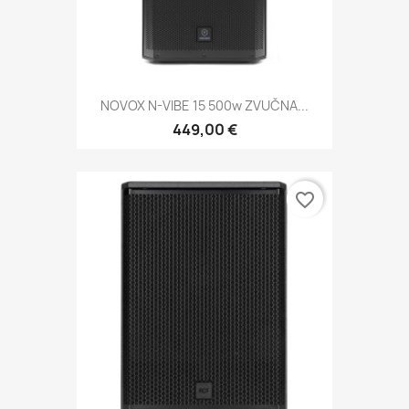
NOVOX N-VIBE 15 500w ZVUČNA...
449,00 €
favorite_border