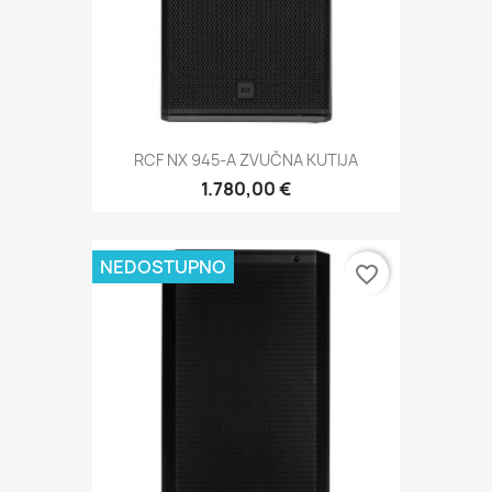
RCF NX 945-A ZVUČNA KUTIJA
1.780,00 €
NEDOSTUPNO
favorite_border