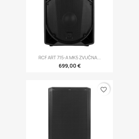
RCF ART 715-A MK5 ZVUČNA...
699,00 €
favorite_border