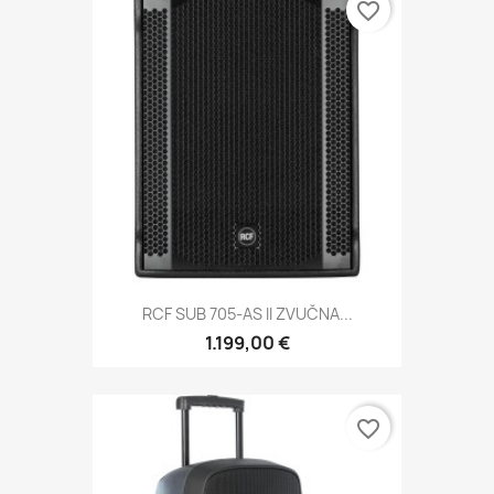
favorite_border
RCF SUB 705-AS II ZVUČNA...
1.199,00 €
favorite_border