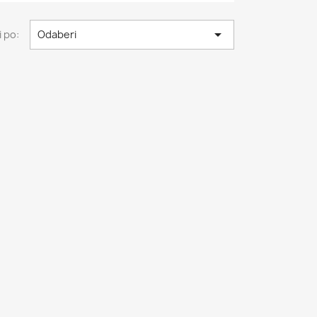

 po:
Odaberi