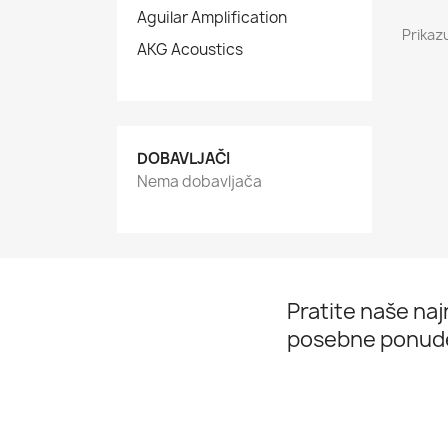
Aguilar Amplification
Prikaz
AKG Acoustics
DOBAVLJAČI
Nema dobavljača
Pratite naše najn
posebne ponud