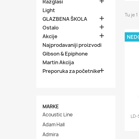

Razglasi
Light
Tu je 1

GLAZBENA ŠKOLA

Ostalo

Akcije
NED
Najprodavaniji proizvodi
Gibson & Epiphone
Martin Akcija

Preporuka za početnike
MARKE
Acoustic Line
LD-
Adam Hall
Admira