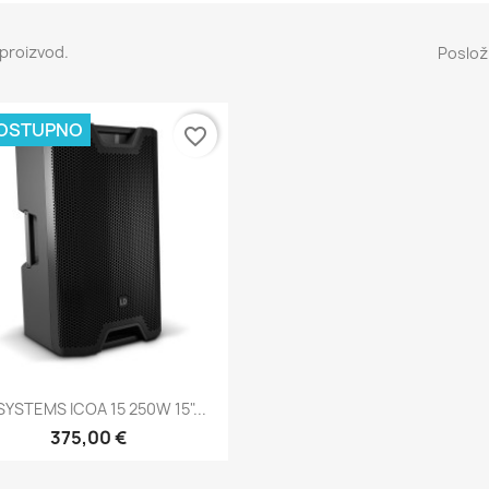
 proizvod.
Posloži
OSTUPNO
favorite_border
Brzi pregled

SYSTEMS ICOA 15 250W 15"...
375,00 €