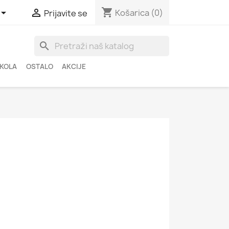
shopping_cart


Košarica
(0)
Prijavite se
search
ŠKOLA
OSTALO
AKCIJE