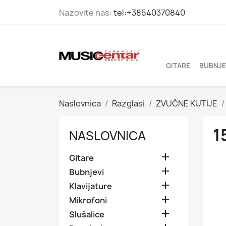
Nazovite nas:
tel:+38540370840
GITARE
BUBNJE
Naslovnica
Razglasi
ZVUČNE KUTIJE
1
NASLOVNICA

Gitare

Bubnjevi

Klavijature

Mikrofoni

Slušalice