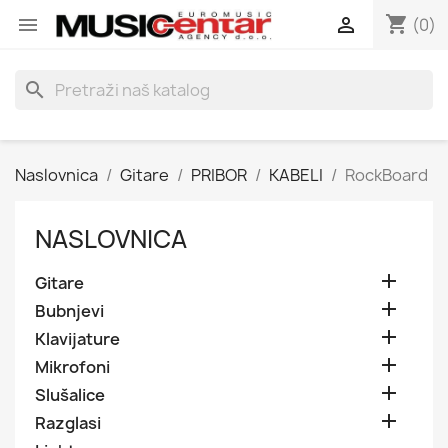
shopping_cart


(0)
search
Naslovnica
Gitare
PRIBOR
KABELI
RockBoard
NASLOVNICA

Gitare

Bubnjevi

Klavijature

Mikrofoni

Slušalice

Razglasi