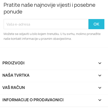
Pratite naše najnovije vijesti i posebne
ponude
Možete se odjaviti u bilo kojem trenutku. U tu svrhu, molimo pronađite
naše kontakt informacije u pravnim obavijestima.
PROIZVODI

NAŠA TVRTKA

VAŠ RAČUN

INFORMACIJE O PRODAVAONICI
keyboard_arrow_down