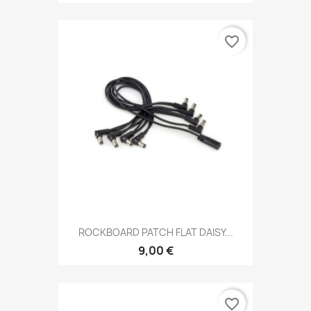
favorite_border
ROCKBOARD PATCH FLAT DAISY...
9,00 €
favorite_border