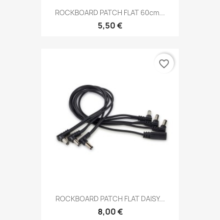
ROCKBOARD PATCH FLAT 60cm...
5,50 €
favorite_border
ROCKBOARD PATCH FLAT DAISY...
8,00 €