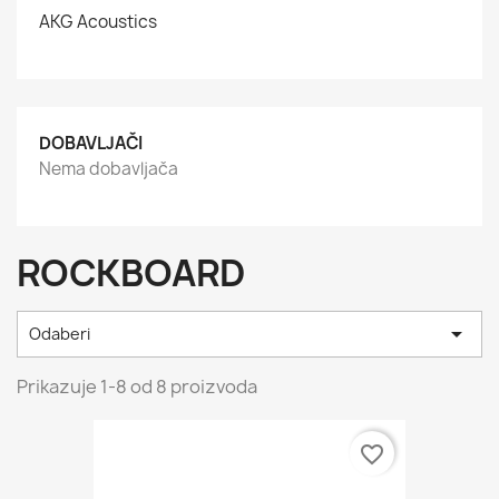
AKG Acoustics
DOBAVLJAČI
Nema dobavljača
ROCKBOARD

Odaberi
Prikazuje 1-8 od 8 proizvoda
favorite_border