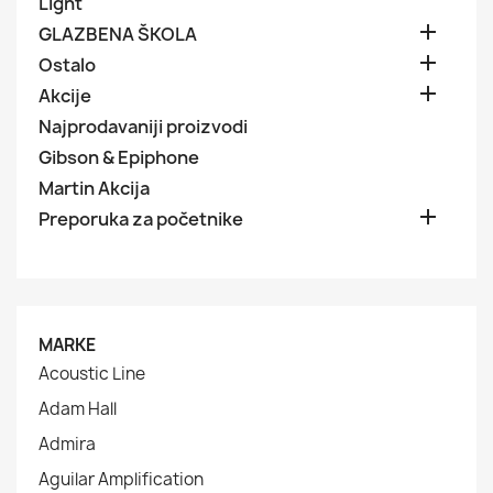
Light

GLAZBENA ŠKOLA

Ostalo

Akcije
Najprodavaniji proizvodi
Gibson & Epiphone
Martin Akcija

Preporuka za početnike
MARKE
Acoustic Line
Adam Hall
Admira
Aguilar Amplification