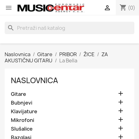
shopping_cart


(0)
search
Naslovnica
Gitare
PRIBOR
ŽICE
ZA
AKUSTIČNU GITARU
La Bella
NASLOVNICA

Gitare

Bubnjevi

Klavijature

Mikrofoni

Slušalice

Razglasi