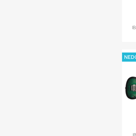
I
NED
I