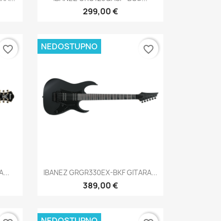
299,00 €
NEDOSTUPNO
favorite_border
favorite_border
Brzi pregled

...
IBANEZ GRGR330EX-BKF GITARA...
389,00 €
NEDOSTUPNO