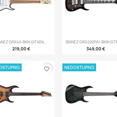
Brzi pregled
Brzi pregled


ANEZ GRX40-BKN GITARA...
IBANEZ GRG220PA1-BKB GITA
219,00 €
349,00 €
OSTUPNO
NEDOSTUPNO
favorite_border