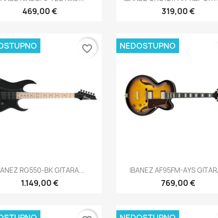
469,00 €
319,00 €
OSTUPNO
NEDOSTUPNO
favorite_border
Brzi pregled
Brzi pregled


BANEZ RG550-BK GITARA...
IBANEZ AF95FM-AYS GITARA
1.149,00 €
769,00 €
OSTUPNO
NEDOSTUPNO