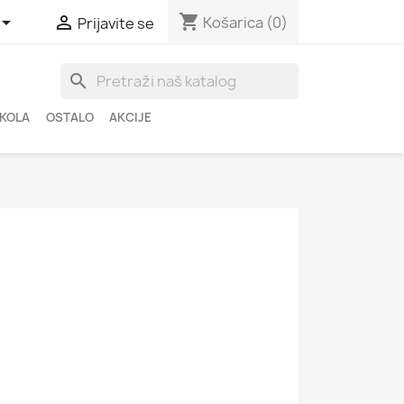
shopping_cart


Košarica
(0)
Prijavite se
search
ŠKOLA
OSTALO
AKCIJE