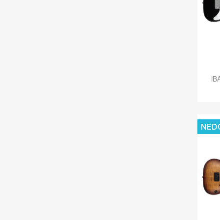
IB
NED