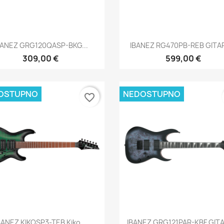
Brzi pregled
Brzi pregled


BANEZ GRG120QASP-BKG...
IBANEZ RG470PB-REB GITAR
309,00 €
599,00 €
OSTUPNO
NEDOSTUPNO
favorite_border
Brzi pregled
Brzi pregled


BANEZ KIKOSP3-TEB Kiko...
IBANEZ GRG121PAR-KBF GITA