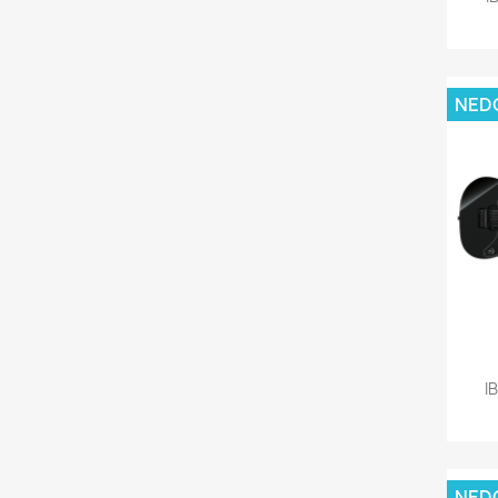
NED
I
NED