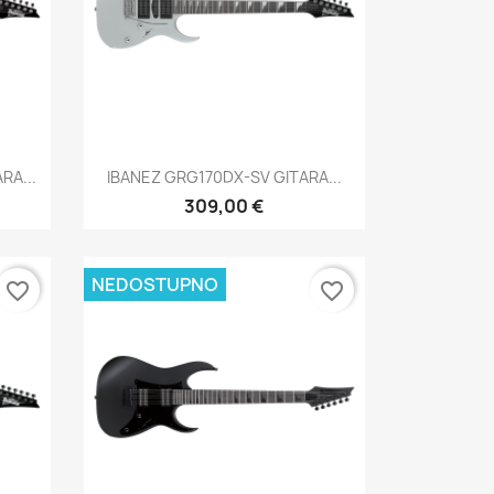
Brzi pregled

RA...
IBANEZ GRG170DX-SV GITARA...
309,00 €
NEDOSTUPNO
favorite_border
favorite_border