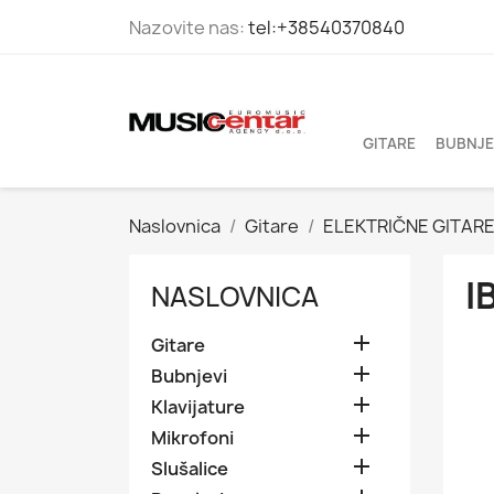
Nazovite nas:
tel:+38540370840
GITARE
BUBNJE
Naslovnica
Gitare
ELEKTRIČNE GITAR
I
NASLOVNICA

Gitare

Bubnjevi

Klavijature

Mikrofoni

Slušalice