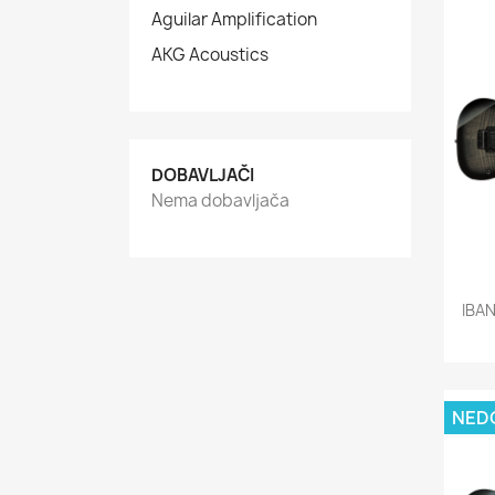
Aguilar Amplification
AKG Acoustics
DOBAVLJAČI
Nema dobavljača
IBA
NED