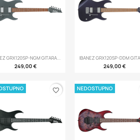
Brzi pregled
Brzi pregled


EZ GRX120SP-NGM GITARA...
IBANEZ GRX120SP-DDM GITAR
249,00 €
249,00 €
OSTUPNO
NEDOSTUPNO
favorite_border