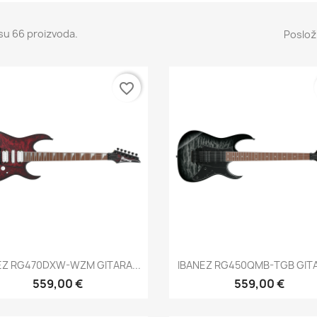
su 66 proizvoda.
Posloži
favorite_border
Brzi pregled
Brzi pregled


EZ RG470DXW-WZM GITARA...
IBANEZ RG450QMB-TGB GITA
559,00 €
559,00 €