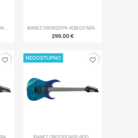
Brzi pregled

A...
IBANEZ GRGR221PA-AQB GITARA...
299,00 €
NEDOSTUPNO
favorite_border
favorite_border
Brzi pregled

RA...
IBANEZ GRG120QASP-BGD...