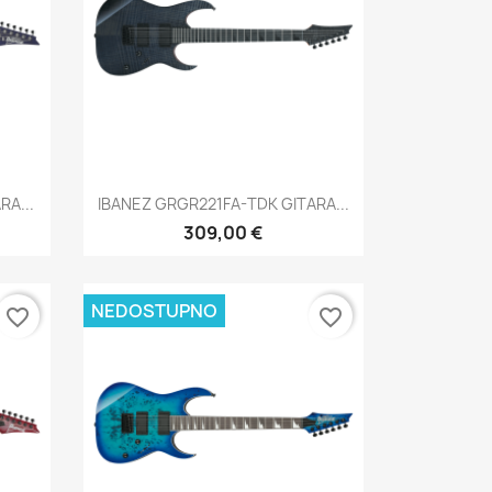
Brzi pregled

A...
IBANEZ GRGR221FA-TDK GITARA...
309,00 €
NEDOSTUPNO
favorite_border
favorite_border