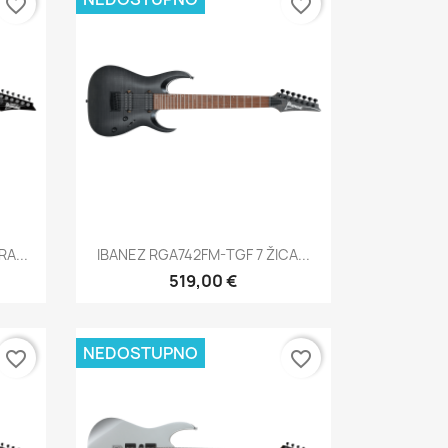
favorite_border
favorite_border
Brzi pregled

A...
IBANEZ RGA742FM-TGF 7 ŽICA...
519,00 €
NEDOSTUPNO
favorite_border
favorite_border