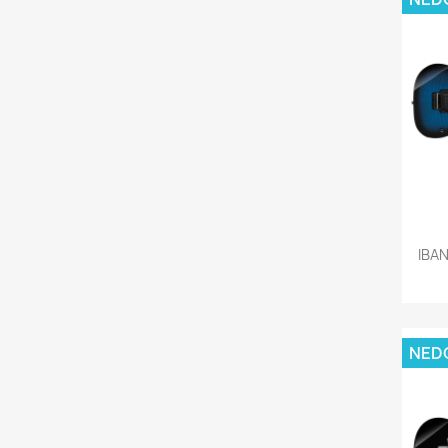
IBA
NED