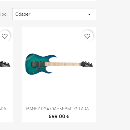

 po:
Odaberi
favorite_border
favorite_border
Brzi pregled

RA...
IBANEZ RG470AHM-BMT GITARA...
599,00 €