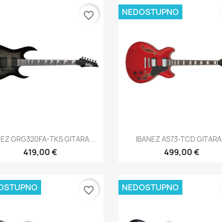
NEDOSTUPNO
favorite_border
Brzi pregled
Brzi pregled


NEZ GRG320FA-TKS GITARA...
IBANEZ AS73-TCD GITARA.
419,00 €
499,00 €
OSTUPNO
NEDOSTUPNO
favorite_border