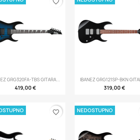
favorite_border
Brzi pregled
Brzi pregled


NEZ GRG320FA-TBS GITARA...
IBANEZ GRG121SP-BKN GITAR
419,00 €
319,00 €
OSTUPNO
NEDOSTUPNO
favorite_border