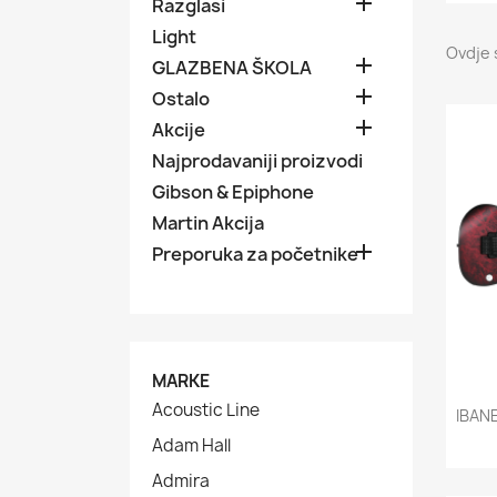

Razglasi
Light
Ovdje 

GLAZBENA ŠKOLA

Ostalo

Akcije
Najprodavaniji proizvodi
Gibson & Epiphone
Martin Akcija

Preporuka za početnike
MARKE
Acoustic Line
IBAN
Adam Hall
Admira