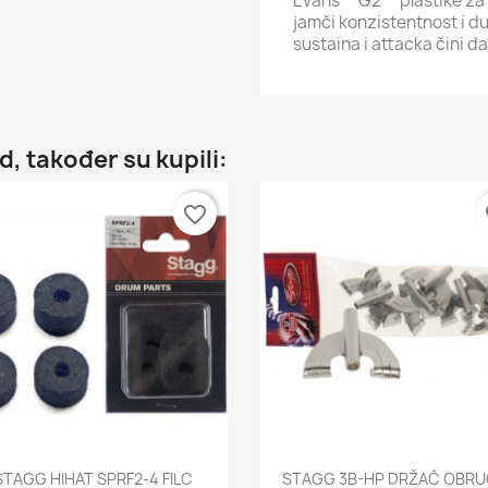
Evans™ G2™ plastike za t
jamči konzistentnost i d
sustaina i attacka čini da
d, također su kupili:
favorite_border
fa
Brzi pregled
Brzi pregled


STAGG HIHAT SPRF2-4 FILC
STAGG 3B-HP DRŽAČ OBR