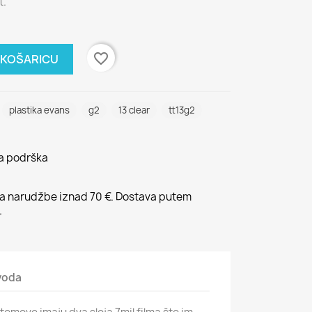
t.
favorite_border
 KOŠARICU
plastika evans
g2
13 clear
tt13g2
na podrška
 narudžbe iznad 70 €. Dostava putem
.
zvoda