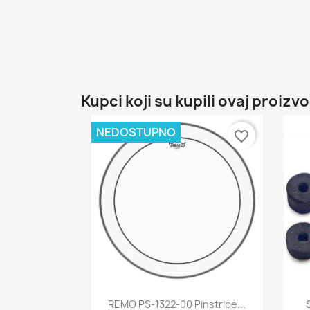
Kupci koji su kupili ovaj proizvo
NEDOSTUPNO
favorite_border
Brzi pregled

REMO PS-1322-00 Pinstripe...