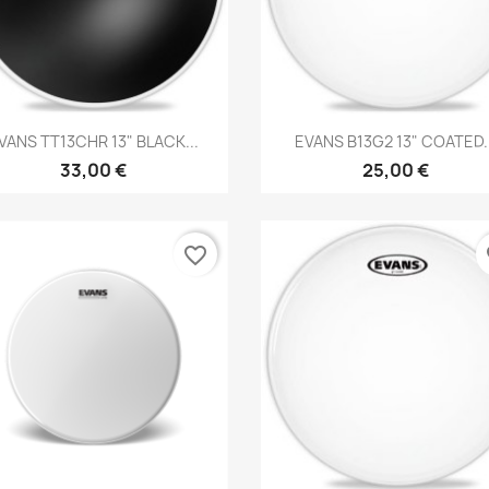
Brzi pregled
Brzi pregled


VANS TT13CHR 13" BLACK...
EVANS B13G2 13" COATED..
33,00 €
25,00 €
favorite_border
fa