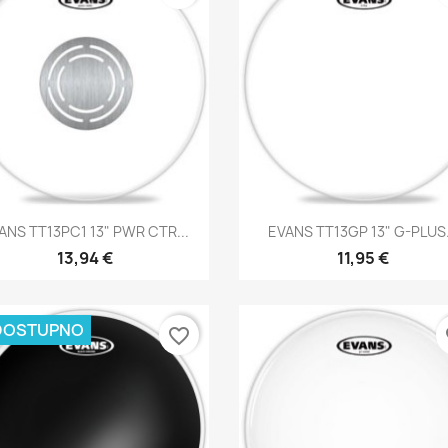
Brzi pregled
Brzi pregled


ANS TT13PC1 13" PWR CTR...
EVANS TT13GP 13" G-PLUS.
13,94 €
11,95 €
DOSTUPNO
favorite_border
fa