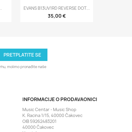
Brzi pregled

.
EVANS B13UV1RD REVERSE DOT...
35,00 €
svrhu, molimo pronađite naše
INFORMACIJE O PRODAVAONICI
Music Centar - Music Shop
K. Racina 1/15, 40000 Čakovec
OIB 59262483201
40000 Čakovec