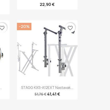
22,90 €
−20%
vorite_border
favorite_border
Brzi pregled

.
STAGG KXS-A12EXT Nastavak...
41,41 €
51,76 €