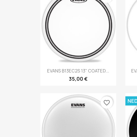
Brzi pregled

EVANS B13EC2S 13" COATED...
EV
35,00 €
NE
favorite_border