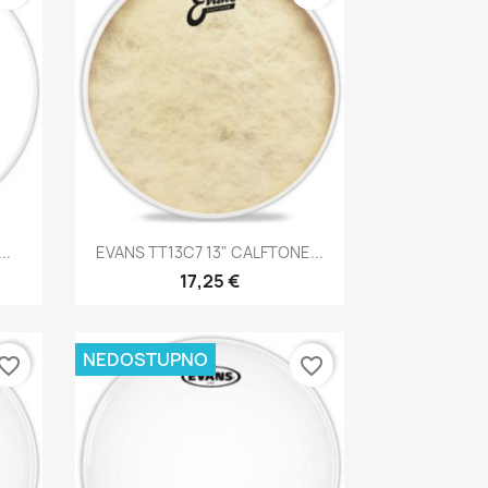
Brzi pregled

..
EVANS TT13C7 13" CALFTONE...
17,25 €
NEDOSTUPNO
vorite_border
favorite_border