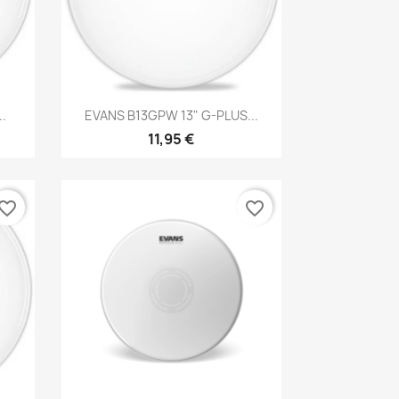
Brzi pregled

.
EVANS B13GPW 13" G-PLUS...
11,95 €
vorite_border
favorite_border