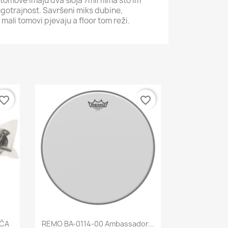
omove imaju dva sloja 7mil filma što im
ugotrajnost. Savršeni miks dubine,
 mali tomovi pjevaju a floor tom reži.
vorite_border
favorite_border
Brzi pregled

UČA
REMO BA-0114-00 Ambassador...