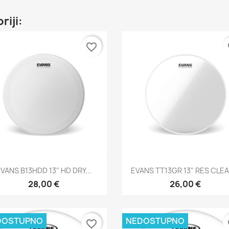
riji:
favorite_border
fa
Brzi pregled
Brzi pregled


VANS B13HDD 13" HD DRY...
EVANS TT13GR 13" RES CLEAR
28,00 €
26,00 €
DOSTUPNO
NEDOSTUPNO
favorite_border
fa