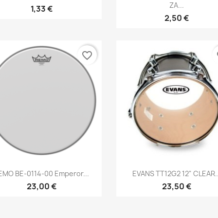
ZA...
1,33 €
2,50 €
favorite_border
fa
Brzi pregled
Brzi pregled


EMO BE-0114-00 Emperor...
EVANS TT12G2 12" CLEAR..
23,00 €
23,50 €