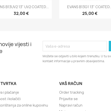
Brzi pregled
Brzi pregled


NS B13UV2 13" UV2 COATED...
EVANS B13G1 13" COATED..
32,00 €
25,00 €
ovije vijesti i
e
Možete se odjaviti u bilo kojem trenutku. U tu 
kontakt informacije u pravnim obavijestima.
 TVRTKA
VAŠ RAČUN
a i plaćanje
Order tracking
ost i kolačići
Prijavite se
 korištenja za online kupovinu
Napravi račun