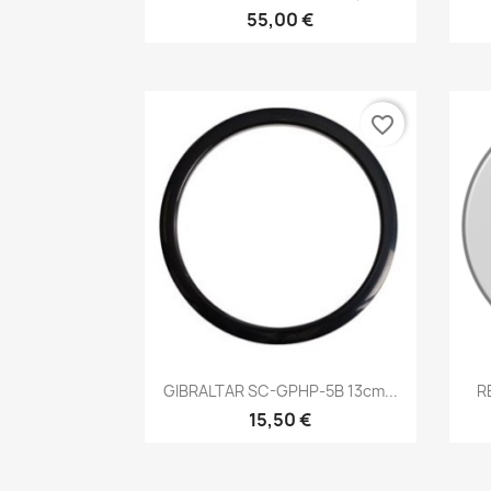
55,00 €
favorite_border
Brzi pregled

GIBRALTAR SC-GPHP-5B 13cm...
R
15,50 €