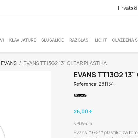
Hrvatski
VI
KLAVIJATURE
SLUŠALICE
RAZGLASI
LIGHT
GLAZBENA 
EVANS
EVANS TT13G2 13" CLEAR PLASTIKA
EVANS TT13G2 13"
261134
Referenca:
26,00 €
s PDV-om
Evans™ G2™ plastike za tomov