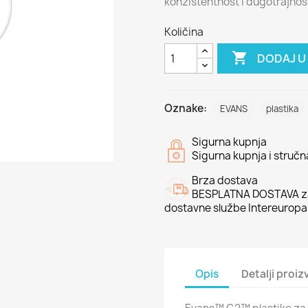
konzistentnost i dugotrajnos
Količina

DODAJ U
Oznake:
EVANS
plastika
Sigurna kupnja
Sigurna kupnja i struč
Brza dostava
BESPLATNA DOSTAVA za
dostavne službe Intereuropa
Opis
Detalji proi