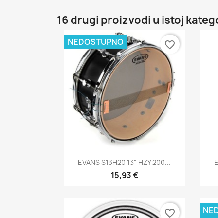
16 drugi proizvodi u istoj katego
NEDOSTUPNO
favorite_border
Brzi pregled

EVANS S13H20 13" HZY 200...
E
15,93 €
NE
favorite_border