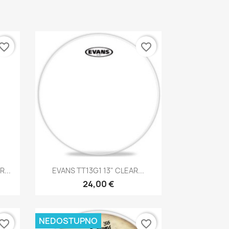
vorite_border
favorite_border
Brzi pregled

...
EVANS TT13G1 13" CLEAR...
24,00 €
NEDOSTUPNO
vorite_border
favorite_border