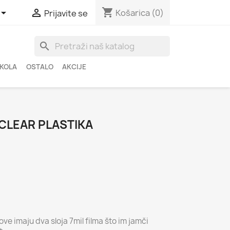
shopping_cart


Košarica
(0)
Prijavite se
search
ŠKOLA
OSTALO
AKCIJE
 CLEAR PLASTIKA
e imaju dva sloja 7mil filma što im jamči