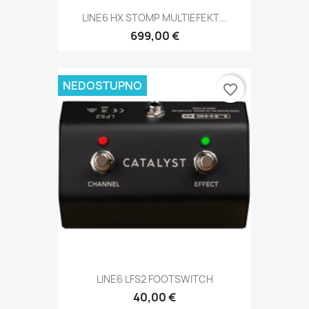
LINE6 HX STOMP MULTIEFEKT...
699,00 €
NEDOSTUPNO
favorite_border
LINE6 LFS2 FOOTSWITCH
40,00 €