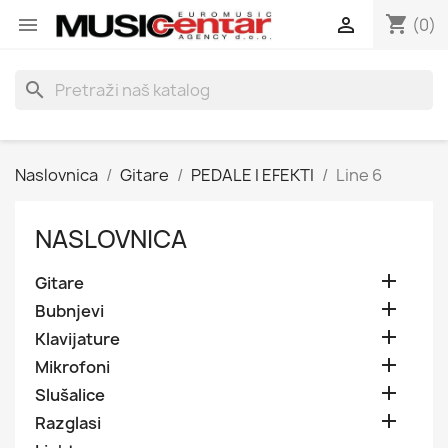
shopping_cart


(0)
search
Naslovnica
Gitare
PEDALE I EFEKTI
Line 6
NASLOVNICA

Gitare

Bubnjevi

Klavijature

Mikrofoni

Slušalice

Razglasi