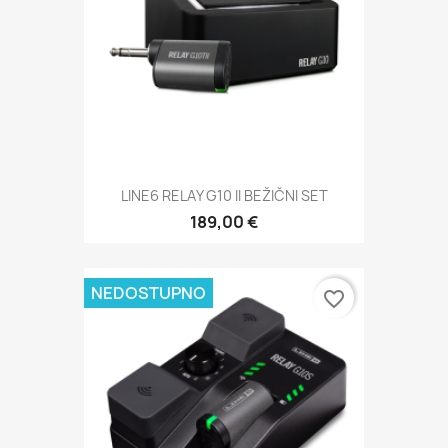
LINE6 RELAY G10 II BEŽIČNI SET
189,00 €
NEDOSTUPNO
favorite_border