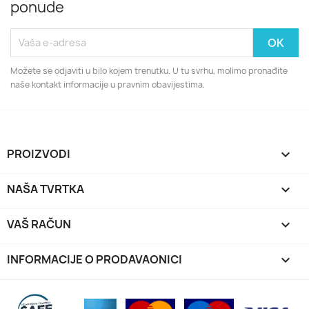
ponude
Možete se odjaviti u bilo kojem trenutku. U tu svrhu, molimo pronađite
naše kontakt informacije u pravnim obavijestima.
PROIZVODI

NAŠA TVRTKA

VAŠ RAČUN

INFORMACIJE O PRODAVAONICI
keyboard_arrow_down