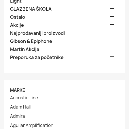
Light

GLAZBENA ŠKOLA

Ostalo

Akcije
Najprodavaniji proizvodi
Gibson & Epiphone
Martin Akcija

Preporuka za početnike
MARKE
Acoustic Line
Adam Hall
Admira
Aguilar Amplification