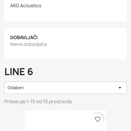
AKG Acoustics
DOBAVLJAČI
Nema dobavljača
LINE 6

Odaberi
Prikazuje 1-15 od 15 proizvoda
favorite_border