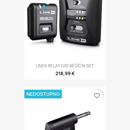
LINE6 RELAY G30 BEŽIČNI SET
218,99 €
NEDOSTUPNO
favorite_border