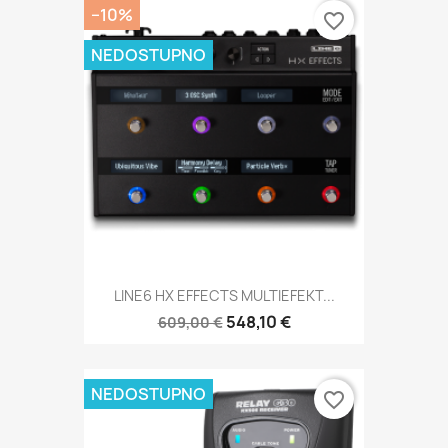
−10%
favorite_border
NEDOSTUPNO
LINE6 HX EFFECTS MULTIEFEKT...
548,10 €
609,00 €
NEDOSTUPNO
favorite_border