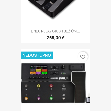
LINE6 RELAY G10S II BEŽIČNI...
265,00 €
NEDOSTUPNO
favorite_border