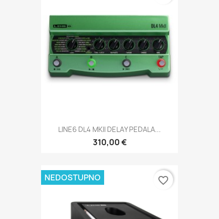
LINE6 DL4 MKII DELAY PEDALA...
310,00 €
NEDOSTUPNO
favorite_border