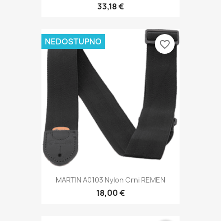
33,18 €
NEDOSTUPNO
favorite_border
MARTIN A0103 Nylon Crni REMEN
18,00 €