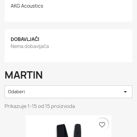
AKG Acoustics
DOBAVLJAČI
Nema dobavljača
MARTIN

Odaberi
Prikazuje 1-15 od 15 proizvoda
favorite_border