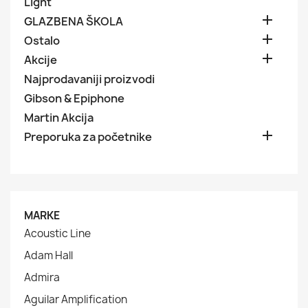
Light

GLAZBENA ŠKOLA

Ostalo

Akcije
Najprodavaniji proizvodi
Gibson & Epiphone
Martin Akcija

Preporuka za početnike
MARKE
Acoustic Line
Adam Hall
Admira
Aguilar Amplification