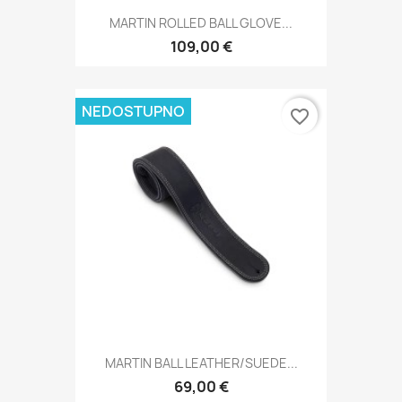
MARTIN ROLLED BALL GLOVE...
109,00 €
NEDOSTUPNO
favorite_border
MARTIN BALL LEATHER/SUEDE...
69,00 €