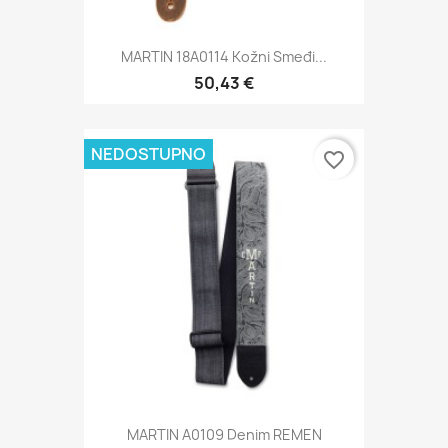
MARTIN 18A0114 Kožni Smeđi...
50,43 €
NEDOSTUPNO
favorite_border
MARTIN A0109 Denim REMEN