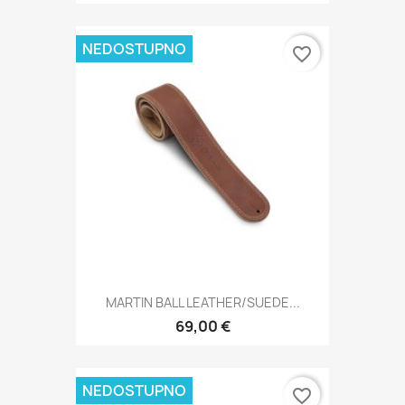
NEDOSTUPNO
favorite_border
MARTIN BALL LEATHER/SUEDE...
69,00 €
NEDOSTUPNO
favorite_border