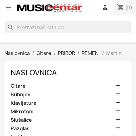
shopping_cart


(0)
search
Naslovnica
Gitare
PRIBOR
REMENI
Martin
NASLOVNICA

Gitare

Bubnjevi

Klavijature

Mikrofoni

Slušalice

Razglasi