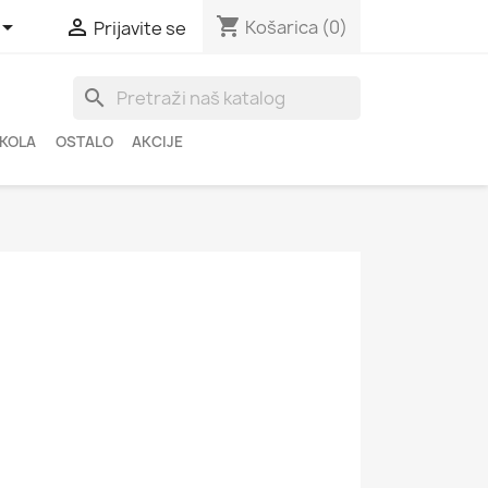
shopping_cart


Košarica
(0)
Prijavite se
search
ŠKOLA
OSTALO
AKCIJE