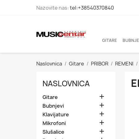
Nazovite nas:
tel:+38540370840
GITARE
BUBNJE
Naslovnica
Gitare
PRIBOR
REMENI
E
NASLOVNICA

Gitare

Bubnjevi

Klavijature

Mikrofoni

Slušalice