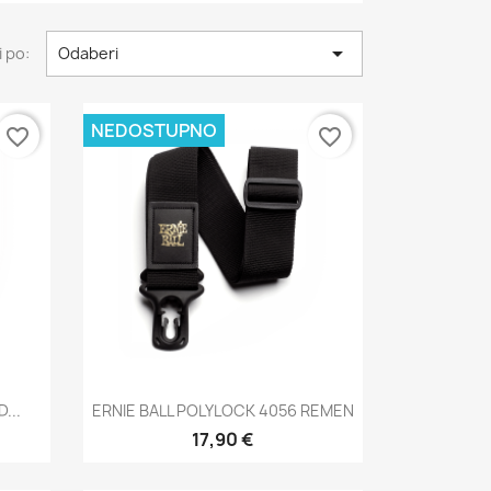

 po:
Odaberi
NEDOSTUPNO
favorite_border
favorite_border
Brzi pregled

...
ERNIE BALL POLYLOCK 4056 REMEN
17,90 €