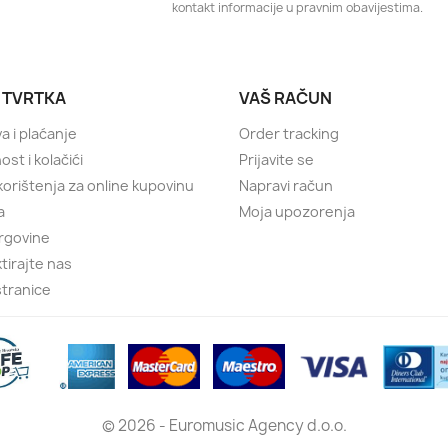
kontakt informacije u pravnim obavijestima.
 TVRTKA
VAŠ RAČUN
a i plaćanje
Order tracking
ost i kolačići
Prijavite se
 korištenja za online kupovinu
Napravi račun
a
Moja upozorenja
rgovine
tirajte nas
tranice
© 2026 - Euromusic Agency d.o.o.