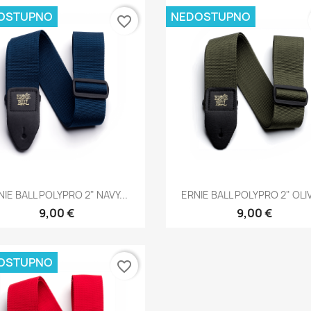
OSTUPNO
NEDOSTUPNO
favorite_border
Brzi pregled
Brzi pregled


NIE BALL POLYPRO 2" NAVY...
ERNIE BALL POLYPRO 2" OLIV
9,00 €
9,00 €
OSTUPNO
favorite_border