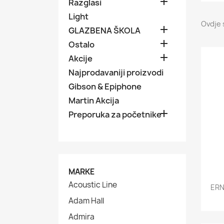

Razglasi
Light
Ovdje 

GLAZBENA ŠKOLA

Ostalo

Akcije
Najprodavaniji proizvodi
Gibson & Epiphone
Martin Akcija

Preporuka za početnike
MARKE
Acoustic Line
ERN
Adam Hall
Admira