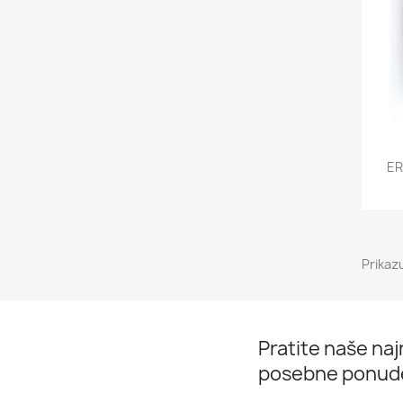
ER
Prikaz
Pratite naše najn
posebne ponud