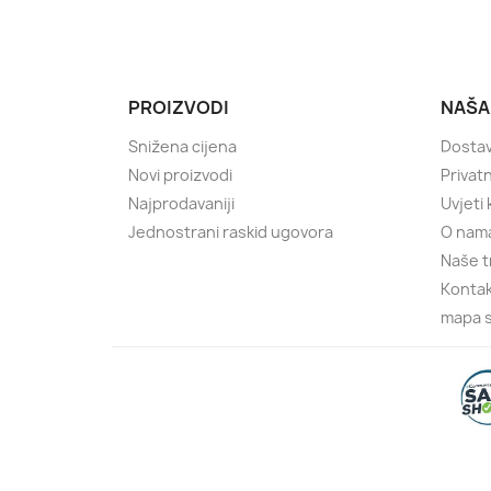
PROIZVODI
NAŠA
Snižena cijena
Dostav
Novi proizvodi
Privatn
Najprodavaniji
Uvjeti
Jednostrani raskid ugovora
O nam
Naše t
Kontak
mapa s