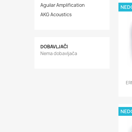
Aguilar Amplification
NED
AKG Acoustics
DOBAVLJAČI
Nema dobavljača
ER
NED