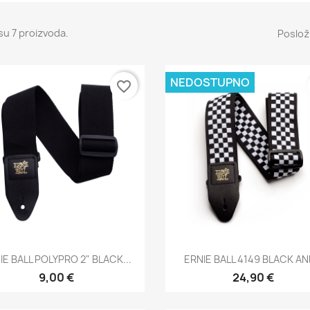
su 7 proizvoda.
Posloži
NEDOSTUPNO
favorite_border
Brzi pregled
Brzi pregled


IE BALL POLYPRO 2" BLACK...
ERNIE BALL 4149 BLACK AND
9,00 €
24,90 €