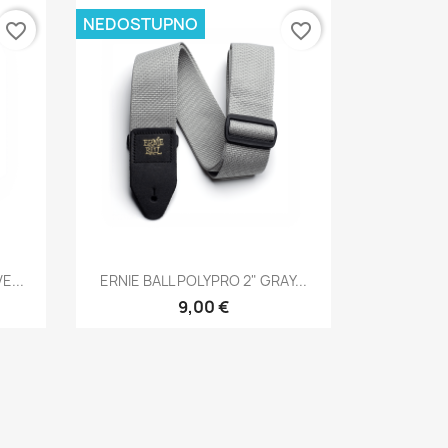
NEDOSTUPNO
favorite_border
favorite_border
Brzi pregled

E...
ERNIE BALL POLYPRO 2" GRAY...
9,00 €