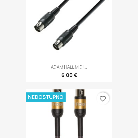
ADAM HALL MIDI...
6,00 €
NEDOSTUPNO
favorite_border