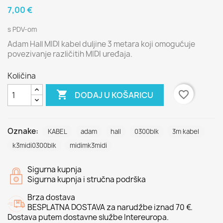
7,00 €
s PDV-om
Adam Hall MIDI kabel duljine 3 metara koji omogućuje
povezivanje različitih MIDI uređaja.
Količina

favorite_border
DODAJ U KOŠARICU
Oznake:
KABEL
adam
hall
0300blk
3m kabel
k3midi0300blk
midimk3midi
Sigurna kupnja
Sigurna kupnja i stručna podrška
Brza dostava
BESPLATNA DOSTAVA za narudžbe iznad 70 €.
Dostava putem dostavne službe Intereuropa.