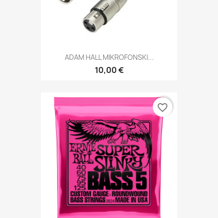
ADAM HALL MIKROFONSKI...
10,00 €
favorite_border