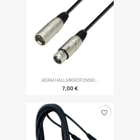
ADAM HALL MIKROFONSKI...
7,00 €
favorite_border