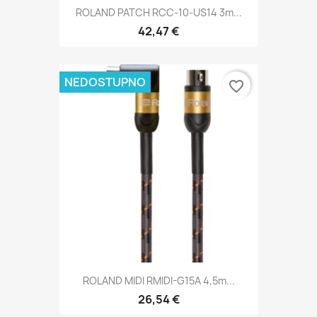
ROLAND PATCH RCC-10-US14 3m...
42,47 €
NEDOSTUPNO
favorite_border
ROLAND MIDI RMIDI-G15A 4,5m...
26,54 €