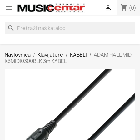
shopping_cart


(0)
search
Naslovnica
Klavijature
KABELI
ADAM HALL MIDI
K3MIDI0300BLK 3m KABEL