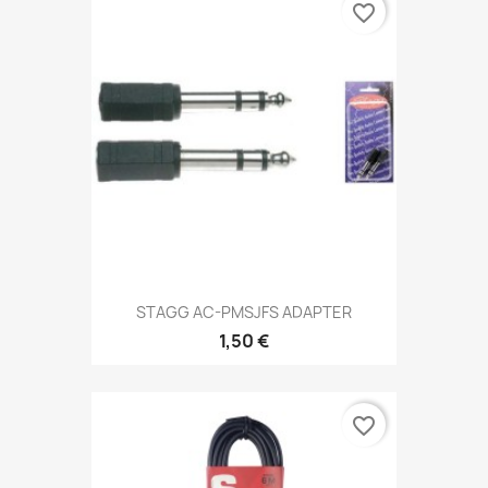
favorite_border
STAGG AC-PMSJFS ADAPTER
1,50 €
favorite_border