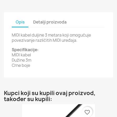
Opis
Detalji proizvoda
MIDI kabel duljine 3 metara koji omogućuje
povezivanje različitih MIDI uređaja.
Specifikacije:
MIDI kabel
Dužine 3m
Crne boje
Kupci koji su kupili ovaj proizvod,
također su kupili:
favorite_border