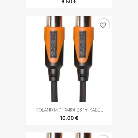
8,50 €
favorite_border
ROLAND MIDI RMIDI-B3 1m KABEL
10,00 €