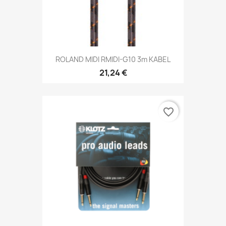
ROLAND MIDI RMIDI-G10 3m KABEL
21,24 €
favorite_border