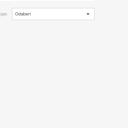

 po:
Odaberi