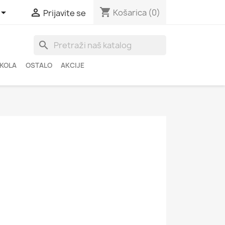
shopping_cart


Košarica
(0)
Prijavite se
search
ŠKOLA
OSTALO
AKCIJE