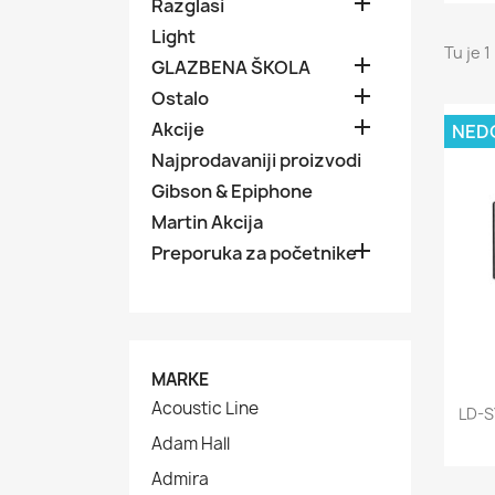

Razglasi
Light
Tu je 1

GLAZBENA ŠKOLA

Ostalo

Akcije
NED
Najprodavaniji proizvodi
Gibson & Epiphone
Martin Akcija

Preporuka za početnike
MARKE
Acoustic Line
LD-S
Adam Hall
Admira