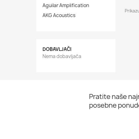
Aguilar Amplification
Prikaz
AKG Acoustics
DOBAVLJAČI
Nema dobavljača
Pratite naše najn
posebne ponud