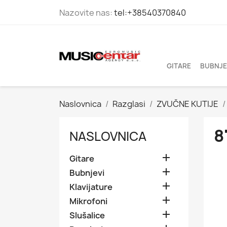
Nazovite nas:
tel:+38540370840
GITARE
BUBNJE
Naslovnica
Razglasi
ZVUČNE KUTIJE
8
NASLOVNICA

Gitare

Bubnjevi

Klavijature

Mikrofoni

Slušalice