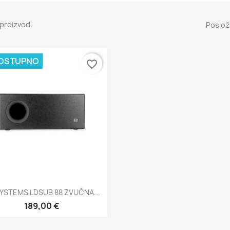
 proizvod.
Posloži
OSTUPNO
favorite_border
Brzi pregled

YSTEMS LDSUB 88 ZVUČNA...
189,00 €