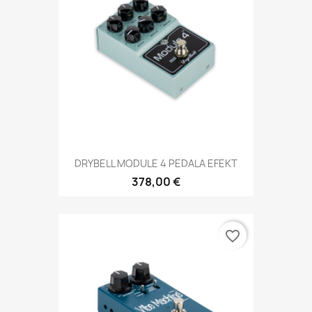
DRYBELL MODULE 4 PEDALA EFEKT
378,00 €
favorite_border