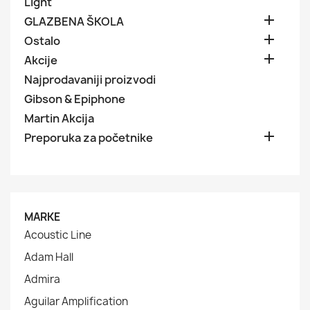
Light

GLAZBENA ŠKOLA

Ostalo

Akcije
Najprodavaniji proizvodi
Gibson & Epiphone
Martin Akcija

Preporuka za početnike
MARKE
Acoustic Line
Adam Hall
Admira
Aguilar Amplification