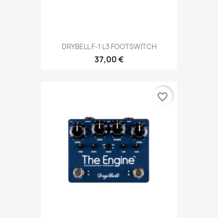
DRYBELL F-1 L3 FOOTSWITCH
37,00 €
favorite_border