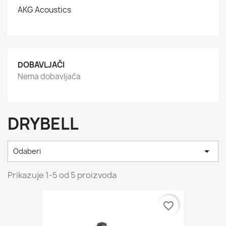
AKG Acoustics
DOBAVLJAČI
Nema dobavljača
DRYBELL

Odaberi
Prikazuje 1-5 od 5 proizvoda
favorite_border