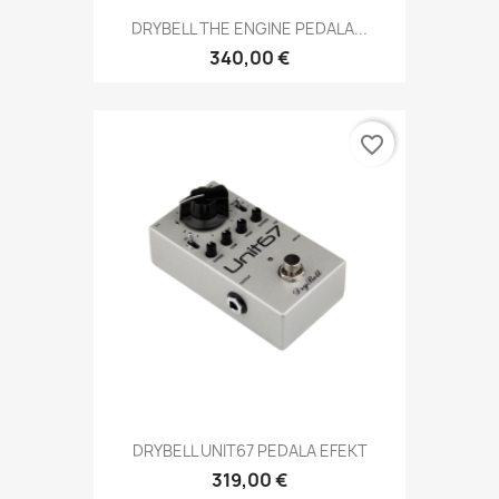
DRYBELL THE ENGINE PEDALA...
340,00 €
favorite_border
DRYBELL UNIT67 PEDALA EFEKT
319,00 €