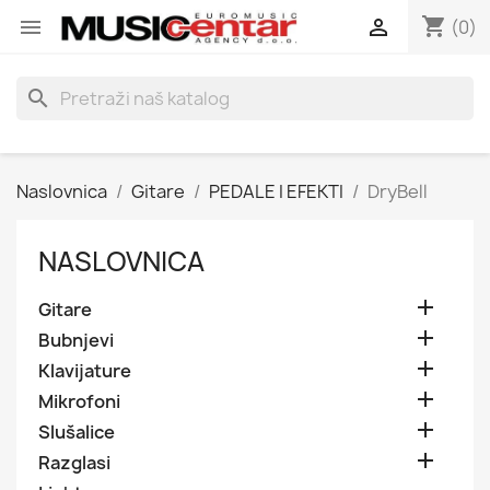
shopping_cart


(0)
search
Naslovnica
Gitare
PEDALE I EFEKTI
DryBell
NASLOVNICA

Gitare

Bubnjevi

Klavijature

Mikrofoni

Slušalice

Razglasi