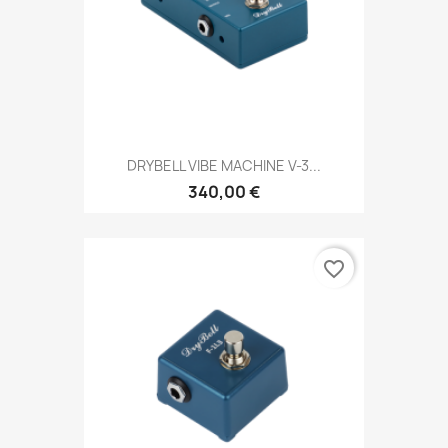
DRYBELL VIBE MACHINE V-3...
340,00 €
favorite_border