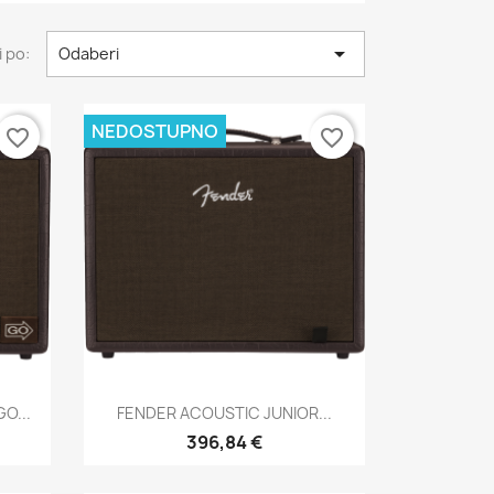

 po:
Odaberi
NEDOSTUPNO
favorite_border
favorite_border
Brzi pregled

O...
FENDER ACOUSTIC JUNIOR...
396,84 €