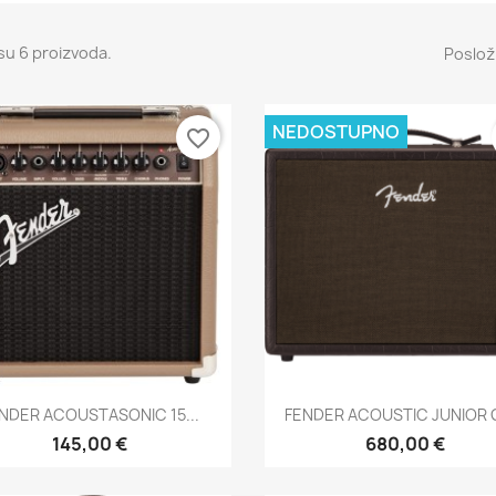
su 6 proizvoda.
Posloži
NEDOSTUPNO
favorite_border
Brzi pregled
Brzi pregled


NDER ACOUSTASONIC 15...
FENDER ACOUSTIC JUNIOR G
145,00 €
680,00 €