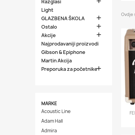

Razglasi
Light
Ovdje 

GLAZBENA ŠKOLA

Ostalo

Akcije
Najprodavaniji proizvodi
Gibson & Epiphone
Martin Akcija

Preporuka za početnike
MARKE
Acoustic Line
FE
Adam Hall
Admira