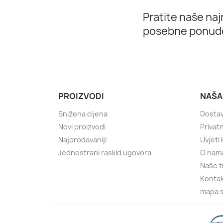
Pratite naše najn
posebne ponud
PROIZVODI
NAŠA
Snižena cijena
Dostav
Novi proizvodi
Privatn
Najprodavaniji
Uvjeti
Jednostrani raskid ugovora
O nam
Naše t
Kontak
mapa s