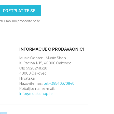
svrhu, molimo pronađite naše
INFORMACIJE O PRODAVAONICI
Music Centar - Music Shop
K. Racina 1/15, 40000 Čakovec
OIB 59262483201
40000 Čakovec
Hrvatska
Nazovite nas:
tel:+38540370840
Pošaljite nam e-mail:
info@musicshop.hr