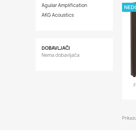
Aguilar Amplification
NED
AKG Acoustics
DOBAVLJAČI
Nema dobavljača
F
Prikaz