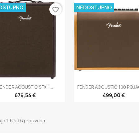
OSTUPNO
NEDOSTUPNO
favorite_border
Brzi pregled
Brzi pregled


ENDER ACOUSTIC SFX II...
FENDER ACOUSTIC 100 POJ
679,54 €
499,00 €
uje 1-6 od 6 proizvoda