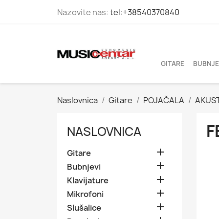
Nazovite nas:
tel:+38540370840
GITARE
BUBNJE
Naslovnica
Gitare
POJAČALA
AKUS
F
NASLOVNICA

Gitare

Bubnjevi

Klavijature

Mikrofoni

Slušalice