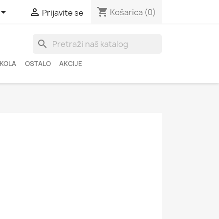
shopping_cart


Košarica
(0)
Prijavite se
search
ŠKOLA
OSTALO
AKCIJE