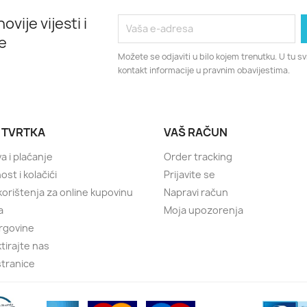
ovije vijesti i
e
Možete se odjaviti u bilo kojem trenutku. U tu 
kontakt informacije u pravnim obavijestima.
 TVRTKA
VAŠ RAČUN
a i plaćanje
Order tracking
ost i kolačići
Prijavite se
 korištenja za online kupovinu
Napravi račun
a
Moja upozorenja
rgovine
tirajte nas
tranice