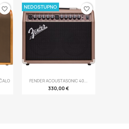
NEDOSTUPNO
favorite_border
favorite_border
Brzi pregled

AČALO
FENDER ACOUSTASONIC 40...
330,00 €