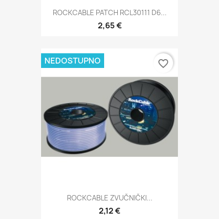
ROCKCABLE PATCH RCL30111 D6...
2,65 €
NEDOSTUPNO
favorite_border
ROCKCABLE ZVUČNIČKI...
2,12 €