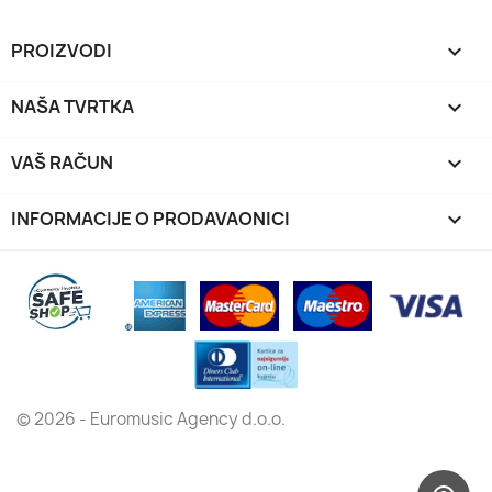
PROIZVODI

NAŠA TVRTKA

VAŠ RAČUN

INFORMACIJE O PRODAVAONICI
keyboard_arrow_down
© 2026 - Euromusic Agency d.o.o.