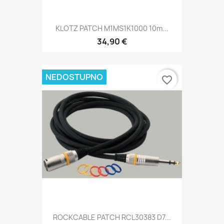
KLOTZ PATCH M1MS1K1000 10m...
34,90 €
NEDOSTUPNO
favorite_border
ROCKCABLE PATCH RCL30383 D7...