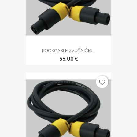
ROCKCABLE ZVUČNIČKI...
55,00 €
favorite_border