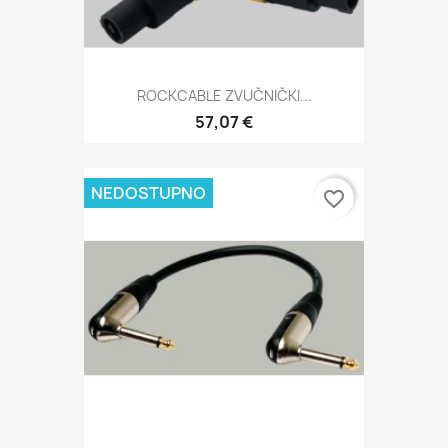
ROCKCABLE ZVUČNIČKI...
57,07 €
NEDOSTUPNO
favorite_border