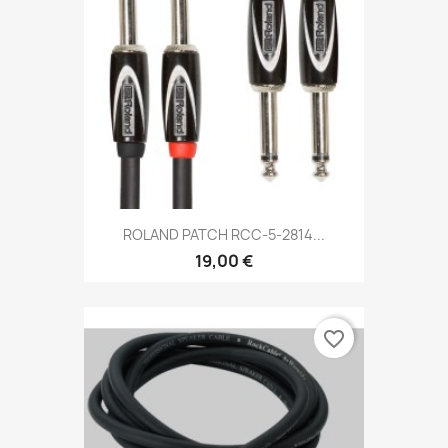
ROLAND PATCH RCC-5-2814...
19,00 €
favorite_border