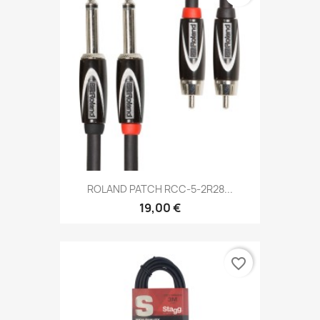
ROLAND PATCH RCC-5-2R28...
19,00 €
favorite_border