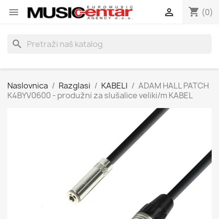
shopping_cart


(0)
search
Naslovnica
Razglasi
KABELI
ADAM HALL PATCH
K4BYV0600 - produžni za slušalice veliki/m KABEL