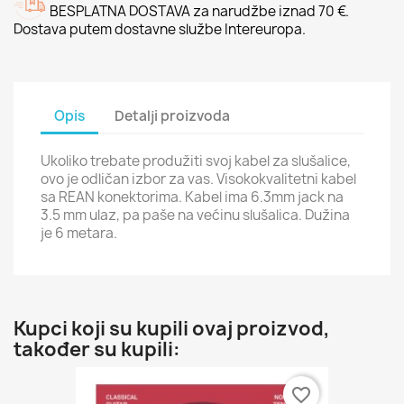
BESPLATNA DOSTAVA za narudžbe iznad 70 €.
Dostava putem dostavne službe Intereuropa.
Opis
Detalji proizvoda
Ukoliko trebate produžiti svoj kabel za slušalice,
ovo je odličan izbor za vas. Visokokvalitetni kabel
sa REAN konektorima. Kabel ima 6.3mm jack na
3.5 mm ulaz, pa paše na većinu slušalica. Dužina
je 6 metara.
Kupci koji su kupili ovaj proizvod,
također su kupili:
favorite_border