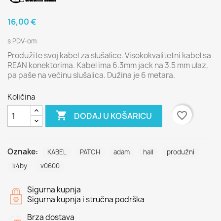
16,00 €
s PDV-om
Produžite svoj kabel za slušalice. Visokokvalitetni kabel sa
REAN konektorima. Kabel ima 6.3mm jack na 3.5 mm ulaz,
pa paše na većinu slušalica. Dužina je 6 metara.
Količina

favorite_border
DODAJ U KOŠARICU
Oznake:
KABEL
PATCH
adam
hall
produžni
k4by
v0600
Sigurna kupnja
Sigurna kupnja i stručna podrška
Brza dostava