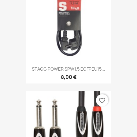
STAGG POWER SPW1.5IECFPEU15...
8,00 €
favorite_border