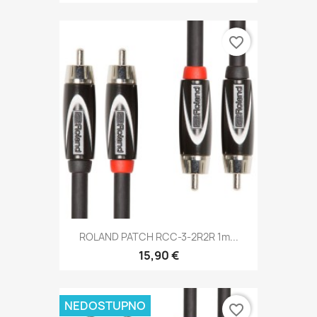
favorite_border
ROLAND PATCH RCC-3-2R2R 1m...
15,90 €
NEDOSTUPNO
favorite_border