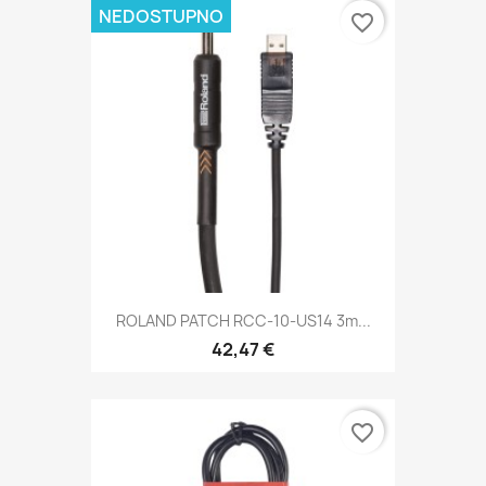
NEDOSTUPNO
favorite_border
ROLAND PATCH RCC-10-US14 3m...
42,47 €
favorite_border