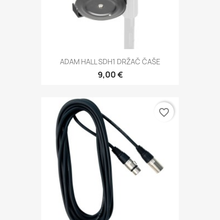
ADAM HALL SDH1 DRŽAČ ČAŠE
9,00 €
favorite_border