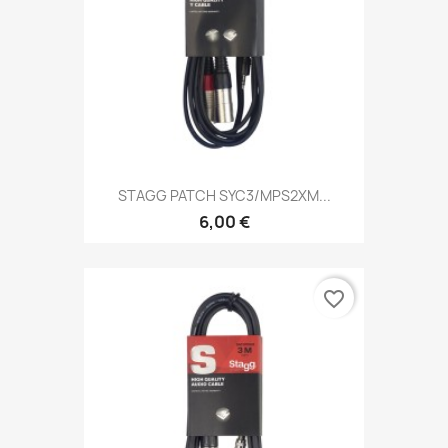
STAGG PATCH SYC3/MPS2XM...
6,00 €
favorite_border