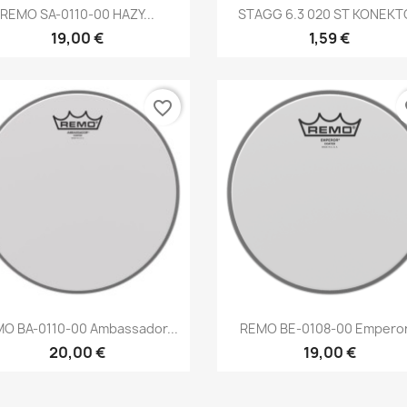
Brzi pregled
Brzi pregled


REMO SA-0110-00 HAZY...
STAGG 6.3 020 ST KONEKT
19,00 €
1,59 €
favorite_border
fa
Brzi pregled
Brzi pregled


O BA-0110-00 Ambassador...
REMO BE-0108-00 Emperor.
20,00 €
19,00 €