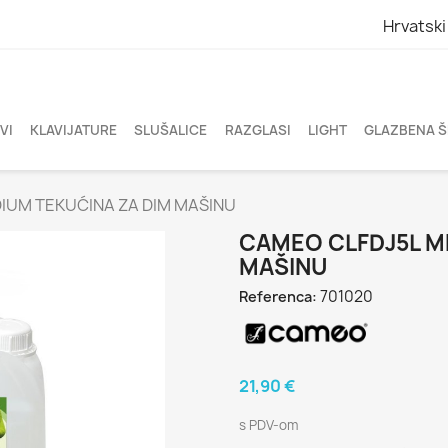
Hrvatski
VI
KLAVIJATURE
SLUŠALICE
RAZGLASI
LIGHT
GLAZBENA 
IUM TEKUĆINA ZA DIM MAŠINU
CAMEO CLFDJ5L M
MAŠINU
701020
Referenca:
21,90 €
s PDV-om