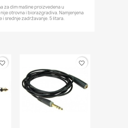
ina za dim mašine proizvedena u
 nije otrovna i biorazgradiva. Namjenjena
i srednje zadržavanje. 5 litara.
vorite_border
favorite_border