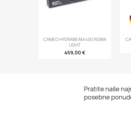
Brzi pregled

CAMEO HYDRABEAM 400 RGBW
CA
LIGHT
459,00 €
Pratite naše najn
posebne ponud