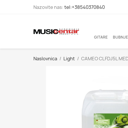
Nazovite nas:
tel:+38540370840
GITARE
BUBNJE
Naslovnica
Light
CAMEO CLFDJ5L MED