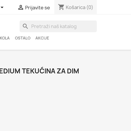
shopping_cart


Košarica
(0)
Prijavite se
search
ŠKOLA
OSTALO
AKCIJE
EDIUM TEKUĆINA ZA DIM