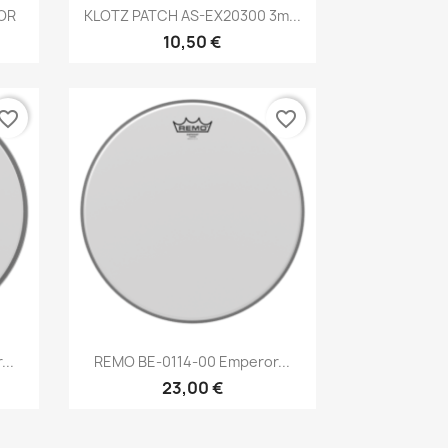
Brzi pregled

OR
KLOTZ PATCH AS-EX20300 3m...
10,50 €
vorite_border
favorite_border
Brzi pregled

..
REMO BE-0114-00 Emperor...
23,00 €