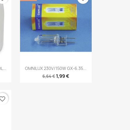
Brzi pregled

...
OMNILUX 230V/150W GX-6.35...
1,99 €
6,64 €
vorite_border