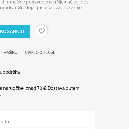
za dim mašine proizvedena u Njemačkoj, bez
razgradiva. Srednja gustoća i zadržavanje.
favorite_border
 KOŠARICU
MAŠINU
CAMEO CLFDJ5L
na podrška
 narudžbe iznad 70 €. Dostava putem
.
zvoda