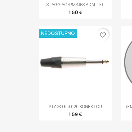
Brzi pregled

STAGG AC-PMSJFS ADAPTER
1,50 €
NEDOSTUPNO
favorite_border
Brzi pregled

STAGG 6.3 020 KONEKTOR
REM
1,59 €