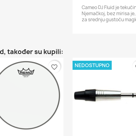
Cameo DJ Fluid je tekuć
Njemačkoj, bez mirisa je,
za srednju gustoću magle 
d, također su kupili:
NEDOSTUPNO
favorite_border
fa