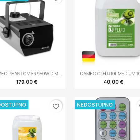
Brzi pregled
Brzi pregled


EO PHANTOM F3 950W DIM...
CAMEO CLFDJ10L MEDIUM 10L
179,00 €
40,00 €
DOSTUPNO
NEDOSTUPNO
favorite_border
fa