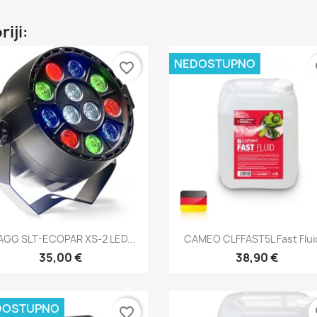
riji:
NEDOSTUPNO
favorite_border
fa
Brzi pregled
Brzi pregled


AGG SLT-ECOPAR XS-2 LED...
CAMEO CLFFAST5L Fast Fluid
35,00 €
38,90 €
DOSTUPNO
favorite_border
fa