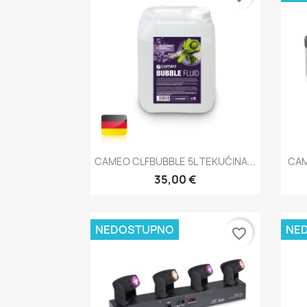
Brzi pregled

CAMEO CLFBUBBLE 5L TEKUĆINA...
CAM
35,00 €
NEDOSTUPNO
NE
favorite_border