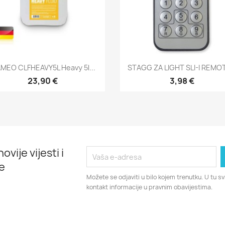
Brzi pregled
Brzi pregled


MEO CLFHEAVY5L Heavy 5l...
STAGG ZA LIGHT SLI-I REMOT
23,90 €
3,98 €
ovije vijesti i
e
Možete se odjaviti u bilo kojem trenutku. U tu 
kontakt informacije u pravnim obavijestima.