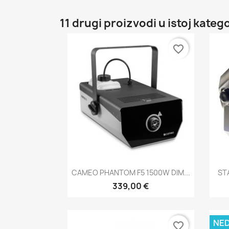
11 drugi proizvodi u istoj katego
favorite_border
Brzi pregled

CAMEO PHANTOM F5 1500W DIM...
ST
339,00 €
NE
favorite_border