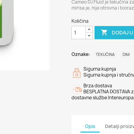
Cameo DJ Fluid je tekućina 
mirisa je, nije otrovna i bio
Količina

DODAJ U
Oznake:
TEKUĆINA
DIM
Sigurna kupnja
Sigurna kupnja i struč
Brza dostava
BESPLATNA DOSTAVA za
dostavne službe Intereuropa
Opis
Detalji proi