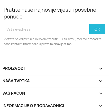
Pratite naše najnovije vijesti i posebne
ponude
Možete se odjaviti u bilo kojem trenutku. U tu svrhu, molimo pronađite
naše kontakt informacije u pravnim obavijestima.
PROIZVODI

NAŠA TVRTKA

VAŠ RAČUN

INFORMACIJE O PRODAVAONICI
keyboard_arrow_down