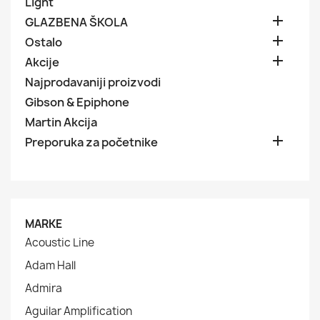
Light

GLAZBENA ŠKOLA

Ostalo

Akcije
Najprodavaniji proizvodi
Gibson & Epiphone
Martin Akcija

Preporuka za početnike
MARKE
Acoustic Line
Adam Hall
Admira
Aguilar Amplification