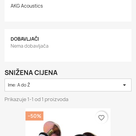
AKG Acoustics
DOBAVLJAČI
Nema dobavljača
SNIŽENA CIJENA

Ime: A do Ž
Prikazuje 1-1 od 1 proizvoda
−50%
favorite_border