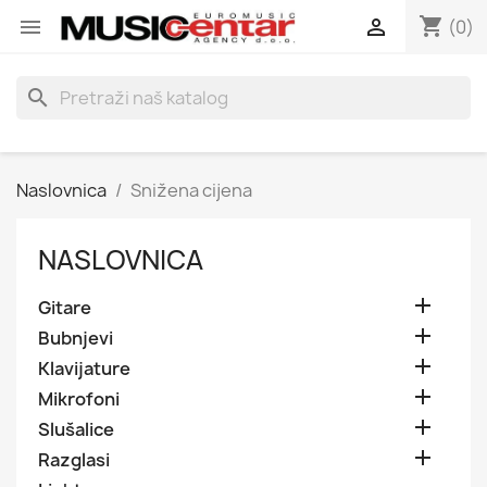
shopping_cart


(0)
search
Naslovnica
Snižena cijena
NASLOVNICA

Gitare

Bubnjevi

Klavijature

Mikrofoni

Slušalice

Razglasi