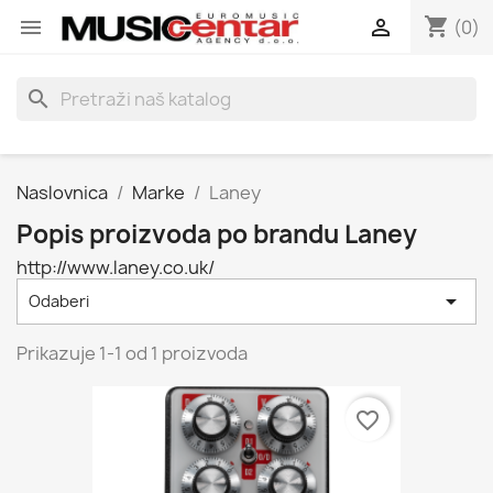
shopping_cart


(0)
search
Naslovnica
Marke
Laney
Popis proizvoda po brandu Laney
http://www.laney.co.uk/

Odaberi
Prikazuje 1-1 od 1 proizvoda
favorite_border