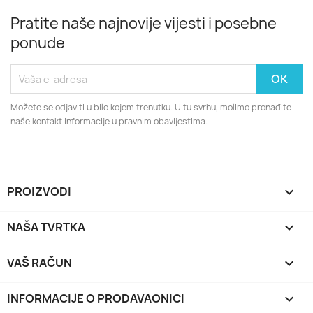
Pratite naše najnovije vijesti i posebne
ponude
Možete se odjaviti u bilo kojem trenutku. U tu svrhu, molimo pronađite
naše kontakt informacije u pravnim obavijestima.
PROIZVODI

NAŠA TVRTKA

VAŠ RAČUN

INFORMACIJE O PRODAVAONICI
keyboard_arrow_down