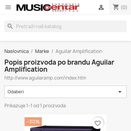
shopping_cart


(0)
search
Naslovnica
Marke
Aguilar Amplification
Popis proizvoda po brandu Aguilar
Amplification
http://www.aguilaramp.com/index.htm

Odaberi
Prikazuje 1-1 od 1 proizvoda
−30%
favorite_border