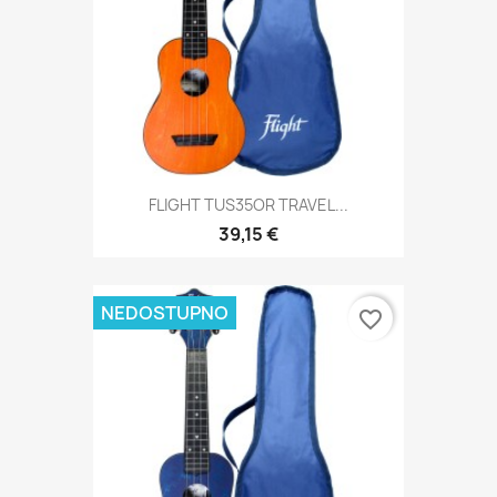
FLIGHT TUS35OR TRAVEL...
39,15 €
NEDOSTUPNO
favorite_border