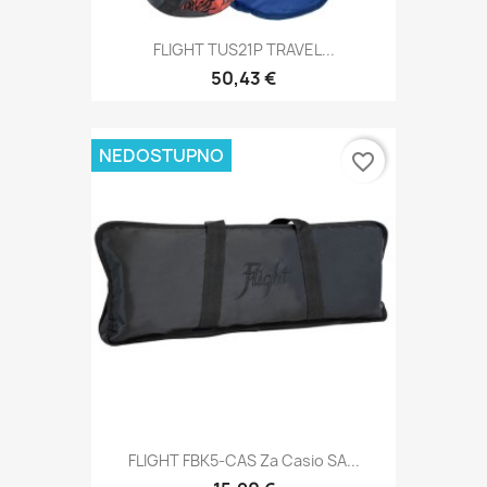
FLIGHT TUS21P TRAVEL...
50,43 €
NEDOSTUPNO
favorite_border
FLIGHT FBK5-CAS Za Casio SA...