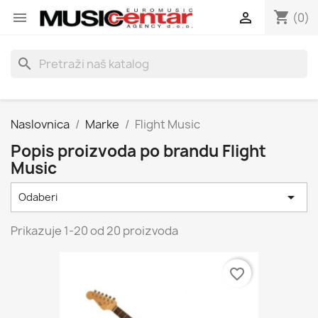
shopping_cart


(0)
search
Naslovnica
Marke
Flight Music
Popis proizvoda po brandu Flight
Music

Odaberi
Prikazuje 1-20 od 20 proizvoda
favorite_border