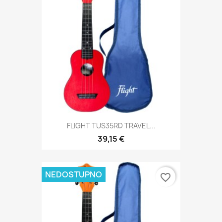
FLIGHT TUS35RD TRAVEL...
39,15 €
NEDOSTUPNO
favorite_border