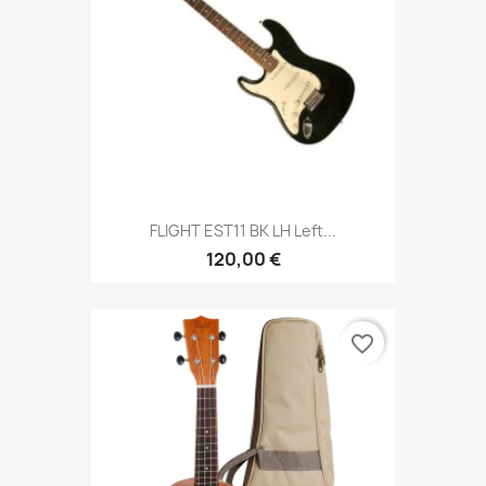
FLIGHT EST11 BK LH Left...
120,00 €
favorite_border