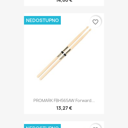
NEDOSTUPNO
favorite_border
PROMARK FBH565AW Forward...
13,27 €