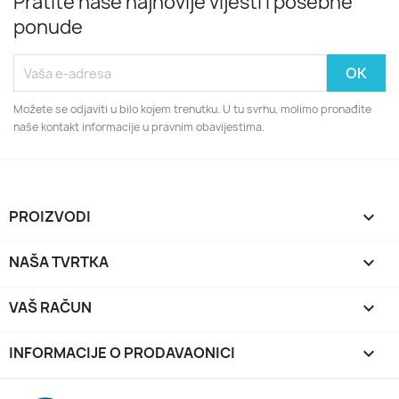
Pratite naše najnovije vijesti i posebne
ponude
Možete se odjaviti u bilo kojem trenutku. U tu svrhu, molimo pronađite
naše kontakt informacije u pravnim obavijestima.
PROIZVODI

NAŠA TVRTKA

VAŠ RAČUN

INFORMACIJE O PRODAVAONICI
keyboard_arrow_down