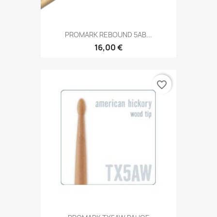
PROMARK REBOUND 5AB...
16,00 €
favorite_border