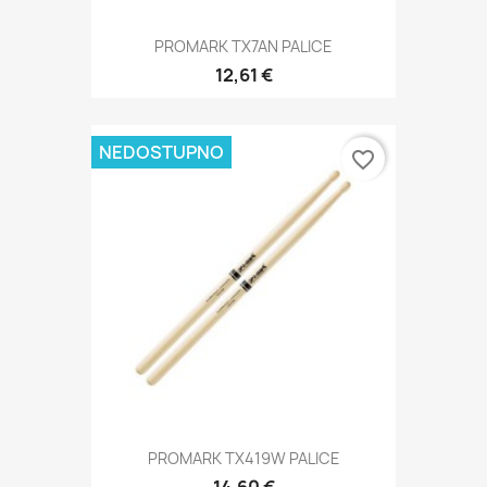
PROMARK TX7AN PALICE
12,61 €
NEDOSTUPNO
favorite_border
PROMARK TX419W PALICE
14,60 €