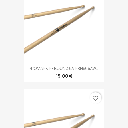
PROMARK REBOUND 5A RBH565AW...
15,00 €
favorite_border