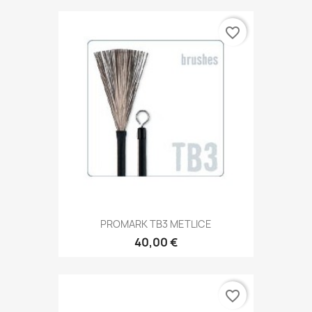
favorite_border
PROMARK TB3 METLICE
40,00 €
favorite_border