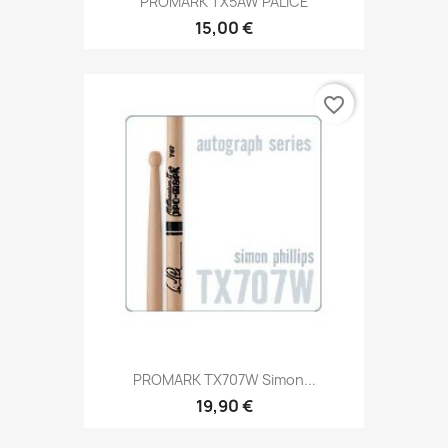
PROMARK TX5AW PALICE
15,00 €
favorite_border
PROMARK TX707W Simon...
19,90 €