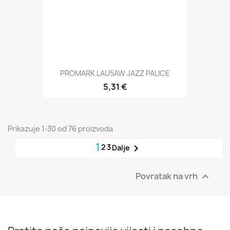
PROMARK LAU5AW JAZZ PALICE
5,31 €
Prikazuje 1-30 od 76 proizvoda
1
2
3

Dalje
Povratak na vrh
