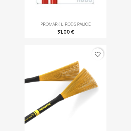
PROMARK L-RODS PALICE
31,00 €
favorite_border