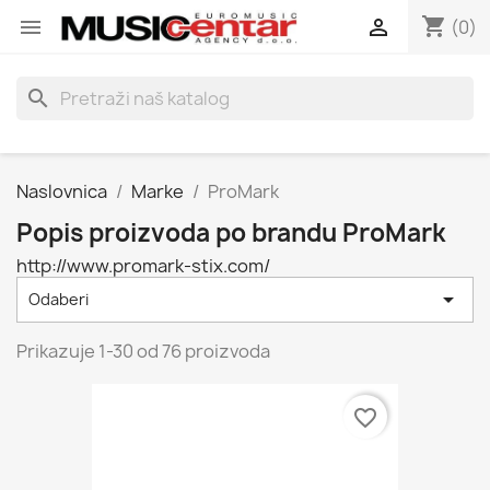
shopping_cart


(0)
search
Naslovnica
Marke
ProMark
Popis proizvoda po brandu ProMark
http://www.promark-stix.com/

Odaberi
Prikazuje 1-30 od 76 proizvoda
favorite_border