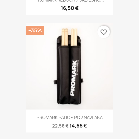
16,50 €
−35%
favorite_border
PROMARK PALICE PQ2 NAVLAKA
14,66 €
22,56 €