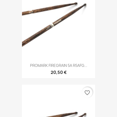
PROMARK FIREGRAIN 5A R5AFG...
20,50 €
favorite_border