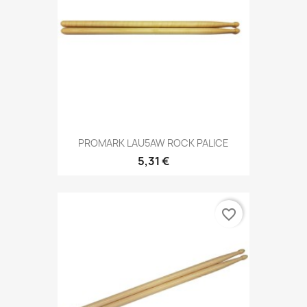
PROMARK LAU5AW ROCK PALICE
5,31 €
favorite_border