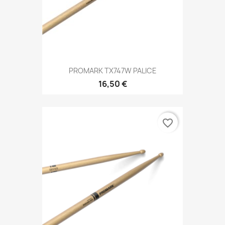
PROMARK TX747W PALICE
16,50 €
favorite_border