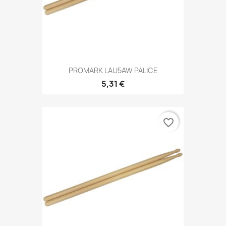
PROMARK LAU5AW PALICE
5,31 €
favorite_border