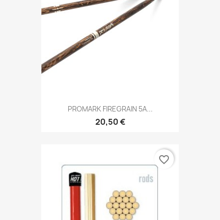
PROMARK FIREGRAIN 5A...
20,50 €
favorite_border