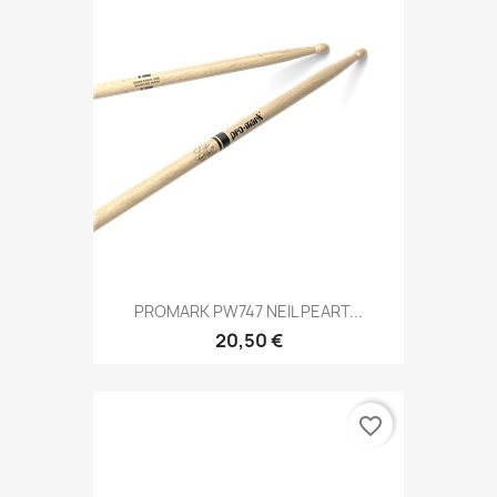
PROMARK PW747 NEIL PEART...
20,50 €
favorite_border