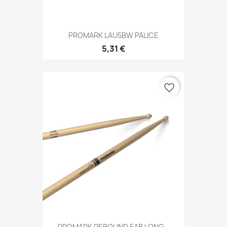
PROMARK LAU5BW PALICE
5,31 €
favorite_border
PROMARK REBOUND 5AB LONG...