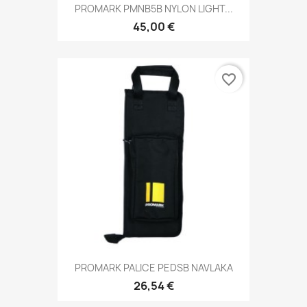
PROMARK PMNB5B NYLON LIGHT...
45,00 €
favorite_border
PROMARK PALICE PEDSB NAVLAKA
26,54 €