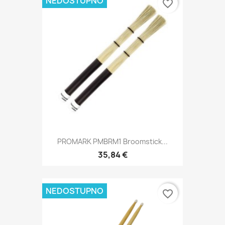
NEDOSTUPNO
favorite_border
PROMARK PMBRM1 Broomstick...
35,84 €
NEDOSTUPNO
favorite_border