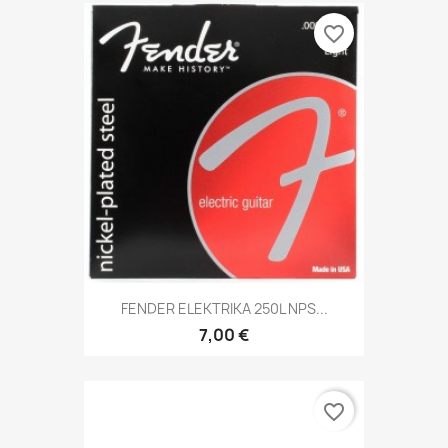
favorite_border
FENDER ELEKTRIKA 250L NPS...
7,00 €
favorite_border