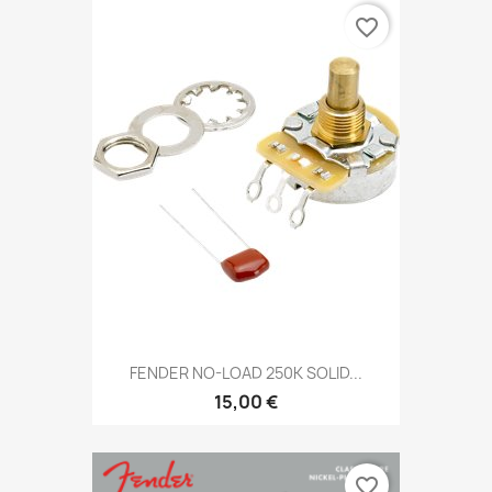
favorite_border
FENDER NO-LOAD 250K SOLID...
15,00 €
favorite_border