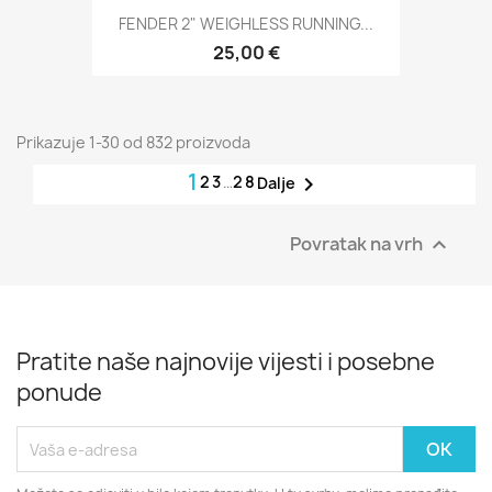
FENDER 2" WEIGHLESS RUNNING...
25,00 €
Prikazuje 1-30 od 832 proizvoda
1
2
3
…
28

Dalje
Povratak na vrh

Pratite naše najnovije vijesti i posebne
ponude