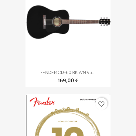
FENDER CD-60 BK WN V3...
169,00 €
favorite_border