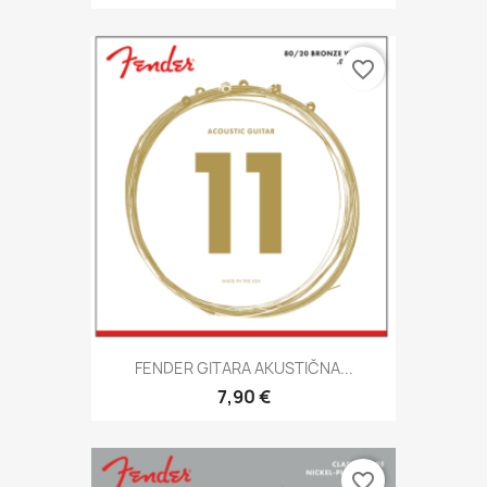
favorite_border
FENDER GITARA AKUSTIČNA...
7,90 €
favorite_border