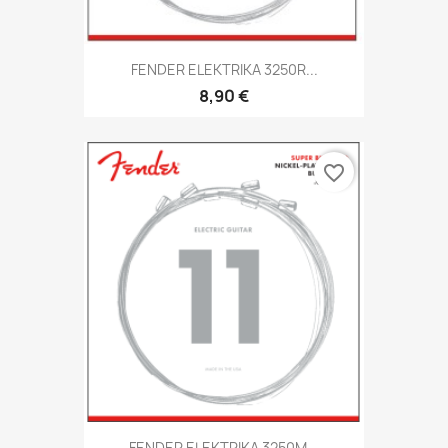
FENDER ELEKTRIKA 3250R...
8,90 €
favorite_border
FENDER ELEKTRIKA 3250M...