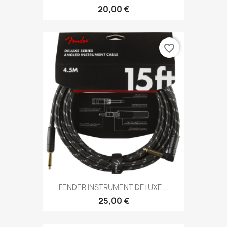
20,00 €
favorite_border
FENDER INSTRUMENT DELUXE...
25,00 €