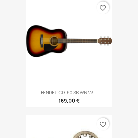
favorite_border
FENDER CD-60 SB WN V3...
169,00 €
favorite_border