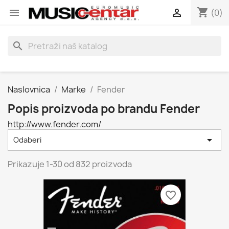
shopping_cart


(0)
search
Naslovnica
Marke
Fender
Popis proizvoda po brandu Fender
http://www.fender.com/

Odaberi
Prikazuje 1-30 od 832 proizvoda
favorite_border