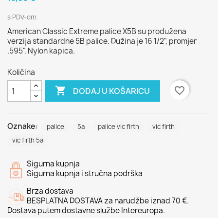
s PDV-om
American Classic Extreme palice X5B su produžena
verzija standardne 5B palice. Dužina je 16 1/2", promjer
.595". Nylon kapica.
Količina

favorite_border
DODAJ U KOŠARICU
Oznake:
palice
5a
palice vic firth
vic firth
vic firth 5a
Sigurna kupnja
Sigurna kupnja i stručna podrška
Brza dostava
BESPLATNA DOSTAVA za narudžbe iznad 70 €.
Dostava putem dostavne službe Intereuropa.