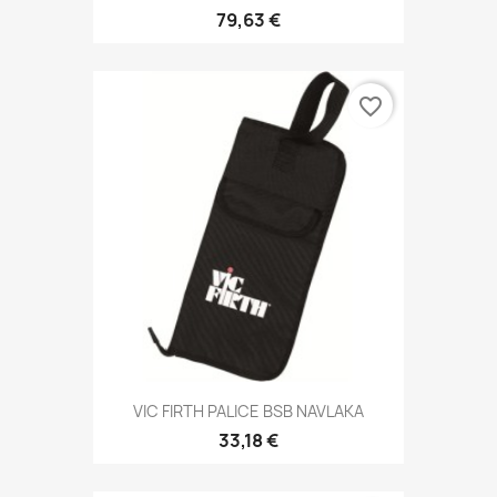
79,63 €
favorite_border
VIC FIRTH PALICE BSB NAVLAKA
33,18 €