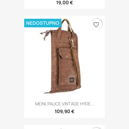
19,00 €
NEDOSTUPNO
favorite_border
MEINL PALICE VINTAGE HYDE...
109,90 €