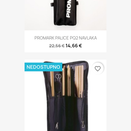
PROMARK PALICE PQ2 NAVLAKA
14,66 €
22,56 €
NEDOSTUPNO
favorite_border