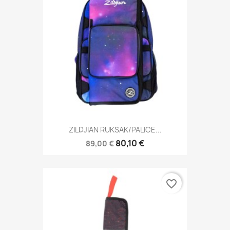
ZILDJIAN RUKSAK/PALICE...
80,10 €
89,00 €
favorite_border