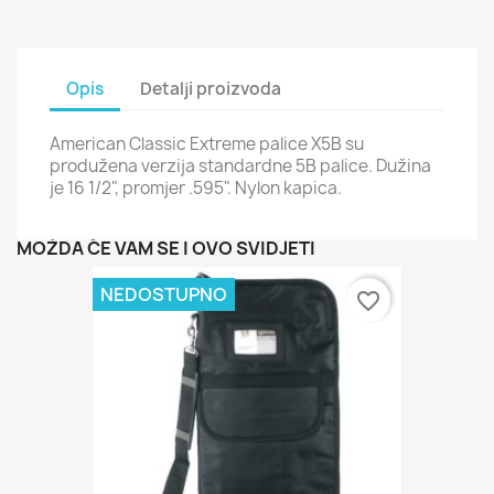
Opis
Detalji proizvoda
American Classic Extreme palice X5B su
produžena verzija standardne 5B palice. Dužina
je 16 1/2", promjer .595". Nylon kapica.
MOŽDA ĆE VAM SE I OVO SVIDJETI
NEDOSTUPNO
favorite_border