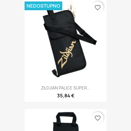
NEDOSTUPNO
favorite_border
ZILDJIAN PALICE SUPER...
35,84 €
favorite_border