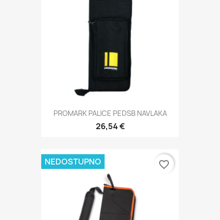
PROMARK PALICE PEDSB NAVLAKA
26,54 €
NEDOSTUPNO
favorite_border