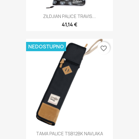
ZILDJIAN PALICE TRAVIS...
41,14 €
NEDOSTUPNO
favorite_border
TAMA PALICE TSB12BK NAVLAKA