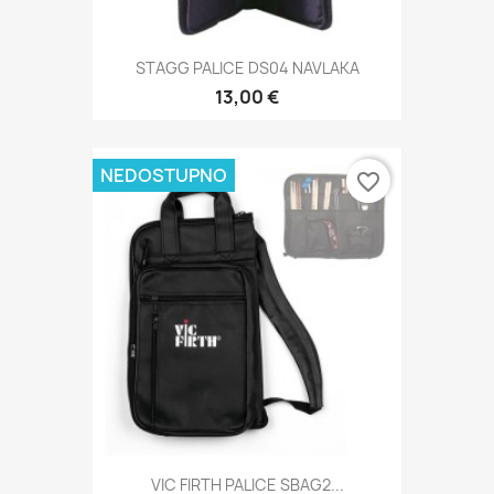
STAGG PALICE DS04 NAVLAKA
13,00 €
NEDOSTUPNO
favorite_border
VIC FIRTH PALICE SBAG2...