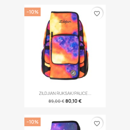
−10%
favorite_border
ZILDJIAN RUKSAK/PALICE...
80,10 €
89,00 €
−10%
favorite_border