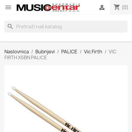
shopping_cart


(0)
search
Naslovnica
Bubnjevi
PALICE
Vic Firth
VIC
FIRTH X5BN PALICE