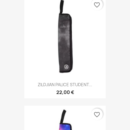
favorite_border
ZILDJIAN PALICE STUDENT...
22,00 €
favorite_border