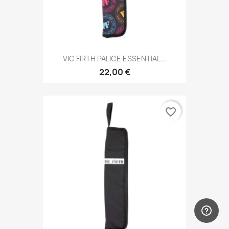
VIC FIRTH PALICE ESSENTIAL...
22,00 €
favorite_border