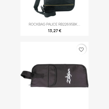
ROCKBAG PALICE RB22695BK...
13,27 €
favorite_border