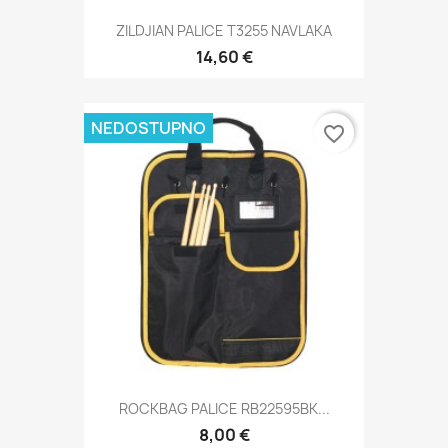
ZILDJIAN PALICE T3255 NAVLAKA
14,60 €
NEDOSTUPNO
favorite_border
ROCKBAG PALICE RB22595BK...
8,00 €