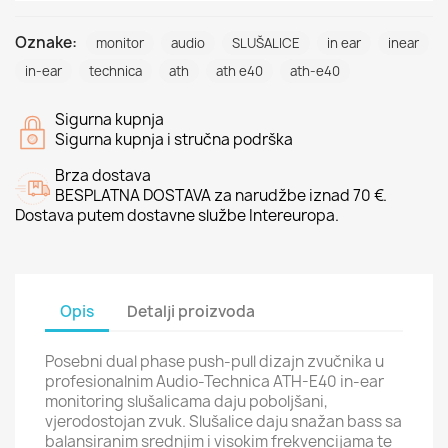
Oznake:
monitor
audio
SLUŠALICE
in ear
inear
in-ear
technica
ath
ath e40
ath-e40
Sigurna kupnja
Sigurna kupnja i stručna podrška
Brza dostava
BESPLATNA DOSTAVA za narudžbe iznad 70 €.
Dostava putem dostavne službe Intereuropa.
Opis
Detalji proizvoda
Posebni dual phase push-pull dizajn zvučnika u
profesionalnim Audio-Technica ATH-E40 in-ear
monitoring slušalicama daju poboljšani,
vjerodostojan zvuk. Slušalice daju snažan bass sa
balansiranim srednjim i visokim frekvencijama te