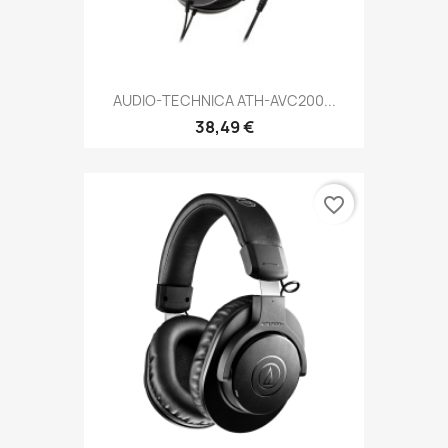
AUDIO-TECHNICA ATH-AVC200...
38,49 €
favorite_border