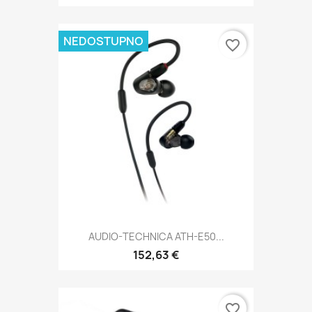
NEDOSTUPNO
favorite_border
AUDIO-TECHNICA ATH-E50...
152,63 €
favorite_border