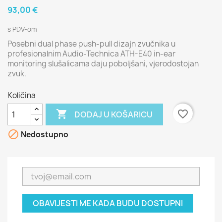
93,00 €
s PDV-om
Posebni dual phase push-pull dizajn zvučnika u
profesionalnim Audio-Technica ATH-E40 in-ear
monitoring slušalicama daju poboljšani, vjerodostojan
zvuk.
Količina

favorite_border
DODAJ U KOŠARICU

Nedostupno
OBAVIJESTI ME KADA BUDU DOSTUPNI