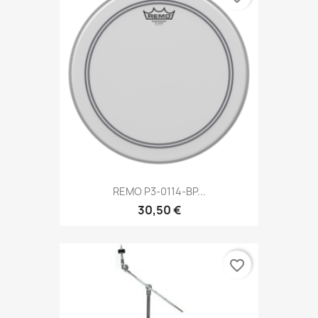
REMO P3-0114-BP...
30,50 €
favorite_border