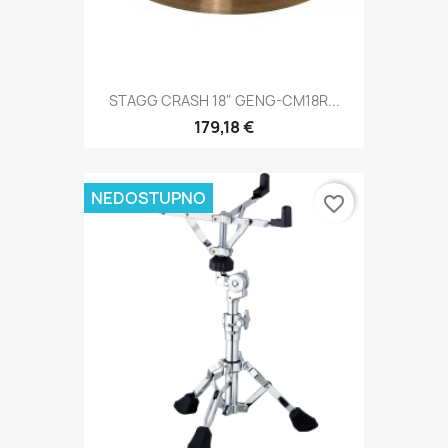
STAGG CRASH 18" GENG-CM18R...
179,18 €
NEDOSTUPNO
favorite_border