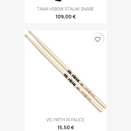
TAMA HS80W STALAK SNARE
109,00 €
favorite_border
VIC FIRTH 7A PALICE
15,50 €