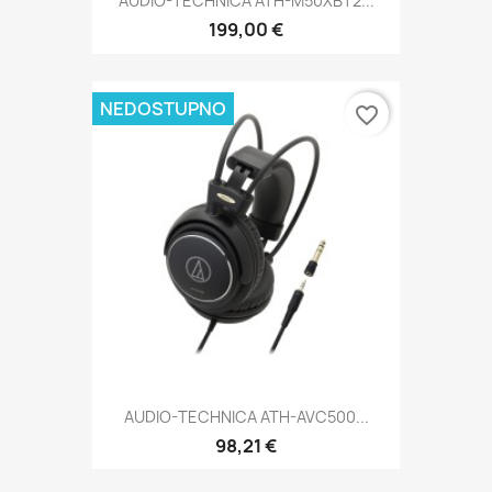
AUDIO-TECHNICA ATH-M50XBT2...
199,00 €
NEDOSTUPNO
favorite_border
AUDIO-TECHNICA ATH-AVC500...
98,21 €