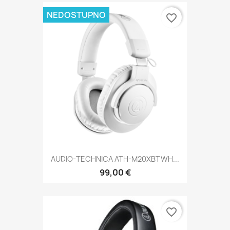
NEDOSTUPNO
favorite_border
AUDIO-TECHNICA ATH-M20XBTWH...
99,00 €
favorite_border