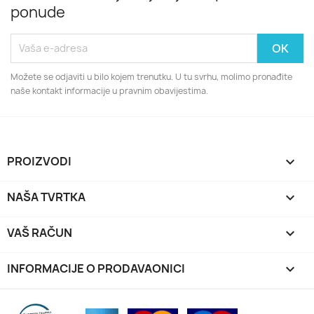
ponude
Možete se odjaviti u bilo kojem trenutku. U tu svrhu, molimo pronađite
naše kontakt informacije u pravnim obavijestima.
PROIZVODI

NAŠA TVRTKA

VAŠ RAČUN

INFORMACIJE O PRODAVAONICI
keyboard_arrow_down