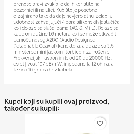
prenose pravi zvuk bilo da ih koristite na
pozornici ili na ulici. Kućište je posebno
dizajnirano tako da daje nevjerojatnu izolaciju i
udobnost zahvaljujući 4 para silikonskih jastučića
koji dolaze sa slušalicama (XS, S, M i L). Dolaze sa
kabelom dužine 1.6 metara koji se može otkvačiti
pomoću novog A2DC (Audio Designed
Detachable Coaxial) konektora, a dolaze sa 3.5
mm stereo mini jackom i torbicom za nošenje.
Frekvencijski raspon im je od 20 do 20000 Hz,
osjetljivost 107 dB/mW, impedancija 12 ohma, a
težina 10 grama bez kabela.
Kupci koji su kupili ovaj proizvod,
također su kupili:
favorite_border