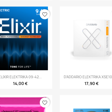
favorite_border
Brzi pregled
Brzi pregled


ELIXIR ELEKTRIKA 09-42...
D'ADDARIO ELEKTRIKA XSE10
14,00 €
17,90 €
favorite_border