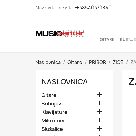
Nazovite nas:
tel:+38540370840
GITARE
BUBNJE
Naslovnica
Gitare
PRIBOR
ŽICE
ZA
Z
NASLOVNICA

Gitare

Bubnjevi

Klavijature

Mikrofoni

Slušalice