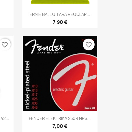
Brzi pregled

ERNIE BALL GITARA REGULAR...
7,90 €
favorite_border
favorite_border
Brzi pregled

42...
FENDER ELEKTRIKA 250R NPS...
7,00 €