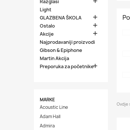

Razglasi
Light
Po

GLAZBENA ŠKOLA

Ostalo

Akcije
Najprodavaniji proizvodi
Gibson & Epiphone
Martin Akcija

Preporuka za početnike
MARKE
Ovdje 
Acoustic Line
Adam Hall
Admira