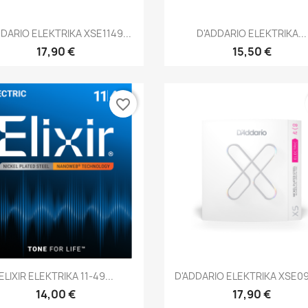
Brzi pregled
Brzi pregled


DDARIO ELEKTRIKA XSE1149...
D'ADDARIO ELEKTRIKA...
17,90 €
15,50 €
favorite_border
Brzi pregled
Brzi pregled


ELIXIR ELEKTRIKA 11-49...
D'ADDARIO ELEKTRIKA XSE09
14,00 €
17,90 €