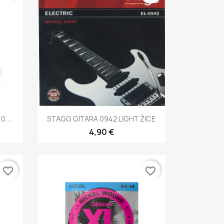
Brzi pregled

0...
STAGG GITARA 0942 LIGHT ŽICE
4,90 €
favorite_border
favorite_border