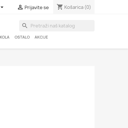
shopping_cart


Košarica
(0)
Prijavite se
search
ŠKOLA
OSTALO
AKCIJE