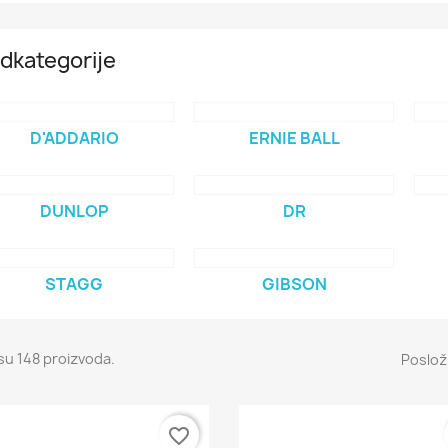
dkategorije
D'ADDARIO
ERNIE BALL
DUNLOP
DR
STAGG
GIBSON
su 148 proizvoda.
Posloži
favorite_border