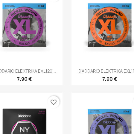
Brzi pregled
Brzi pregled


DDARIO ELEKTRIKA EXL120...
D'ADDARIO ELEKTRIKA EXL11
7,90 €
7,90 €
favorite_border