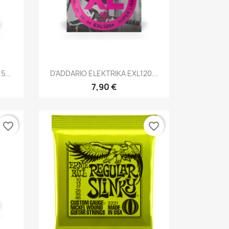
Brzi pregled

5...
D'ADDARIO ELEKTRIKA EXL120...
7,90 €
favorite_border
favorite_border