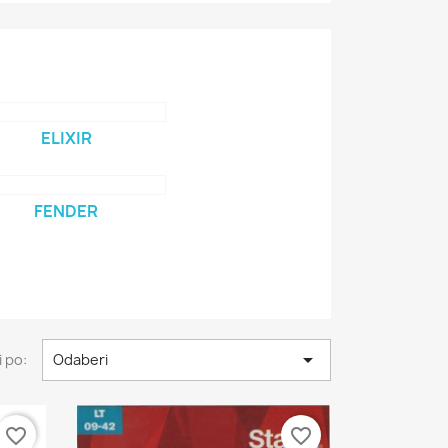
ELIXIR
FENDER

 po:
Odaberi
favorite_border
favorite_border