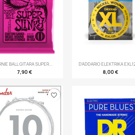
Brzi pregled
Brzi pregled


RNIE BALL GITARA SUPER...
D'ADDARIO ELEKTRIKA EXL12
7,90 €
8,00 €
favorite_border