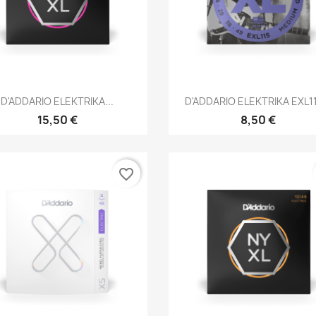
Brzi pregled
Brzi pregled


D'ADDARIO ELEKTRIKA...
D'ADDARIO ELEKTRIKA EXL11
15,50 €
8,50 €
favorite_border