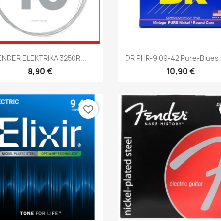
Brzi pregled
Brzi pregled


ENDER ELEKTRIKA 3250R...
DR PHR-9 09-42 Pure-Blues
8,90 €
10,90 €
favorite_border