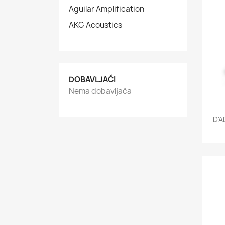
Aguilar Amplification
AKG Acoustics
DOBAVLJAČI
Nema dobavljača
D'A