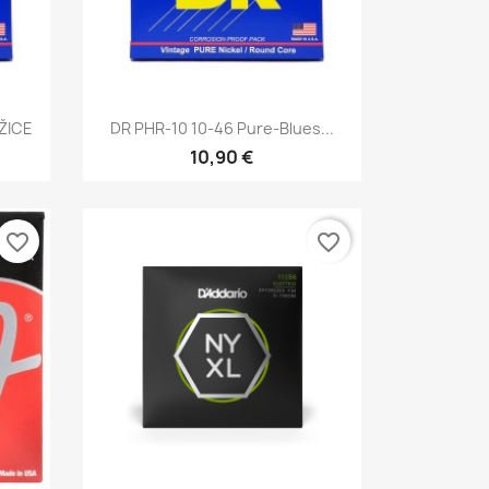
Brzi pregled

 ŽICE
DR PHR-10 10-46 Pure-Blues...
10,90 €
favorite_border
favorite_border