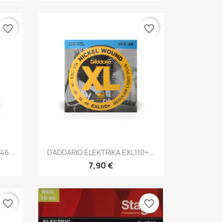
favorite_border
favorite_border
Brzi pregled

46...
D'ADDARIO ELEKTRIKA EXL110+...
7,90 €
favorite_border
favorite_border