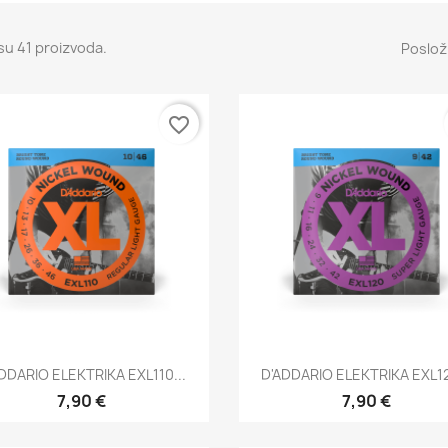
su 41 proizvoda.
Posloži
favorite_border
Brzi pregled
Brzi pregled


DDARIO ELEKTRIKA EXL110...
D'ADDARIO ELEKTRIKA EXL12
7,90 €
7,90 €