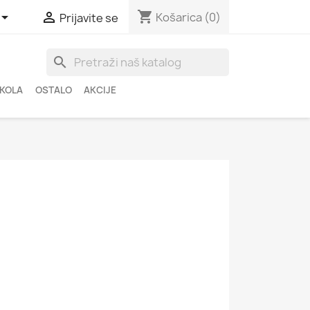
shopping_cart


Košarica
(0)
Prijavite se
search
ŠKOLA
OSTALO
AKCIJE