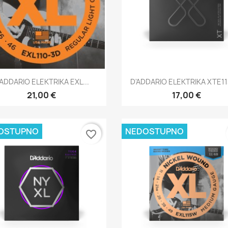
Brzi pregled
Brzi pregled


'ADDARIO ELEKTRIKA EXL...
D'ADDARIO ELEKTRIKA XTE114
21,00 €
17,00 €
OSTUPNO
NEDOSTUPNO
favorite_border