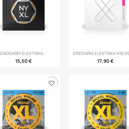
Brzi pregled
Brzi pregled


D'ADDARIO ELEKTRIKA...
D'ADDARIO ELEKTRIKA XSE09
15,50 €
17,90 €
favorite_border