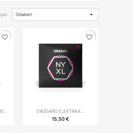

 po:
Odaberi
favorite_border
favorite_border
Brzi pregled

0...
D'ADDARIO ELEKTRIKA...
15,50 €