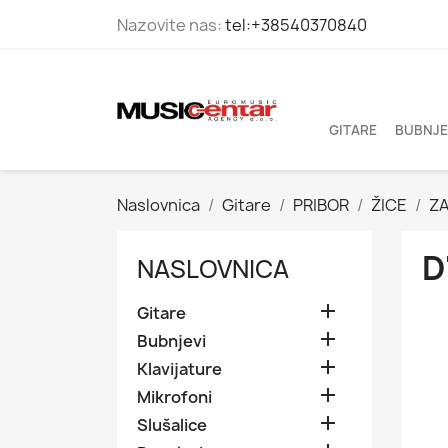
Nazovite nas:
tel:+38540370840
GITARE
BUBNJE
Naslovnica
Gitare
PRIBOR
ŽICE
ZA
D
NASLOVNICA

Gitare

Bubnjevi

Klavijature

Mikrofoni

Slušalice