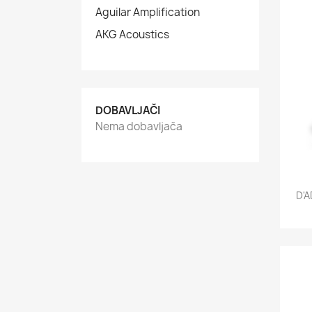
Aguilar Amplification
AKG Acoustics
DOBAVLJAČI
Nema dobavljača
D'A