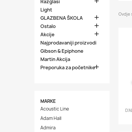

Razglasi
Light
Ovdje 

GLAZBENA ŠKOLA

Ostalo

Akcije
Najprodavaniji proizvodi
Gibson & Epiphone
Martin Akcija

Preporuka za početnike
MARKE
Acoustic Line
D'A
Adam Hall
Admira