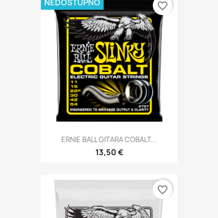
NEDOSTUPNO
favorite_border
ERNIE BALL GITARA COBALT...
13,50 €
favorite_border