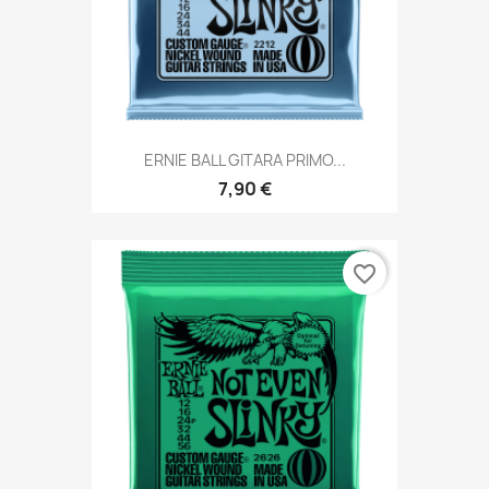
ERNIE BALL GITARA PRIMO...
7,90 €
favorite_border