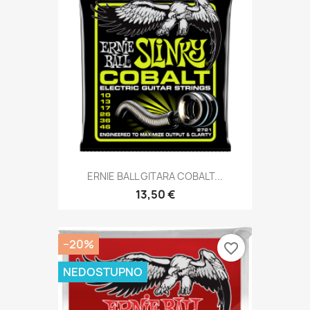
ERNIE BALL GITARA COBALT...
13,50 €
−20%
favorite_border
NEDOSTUPNO