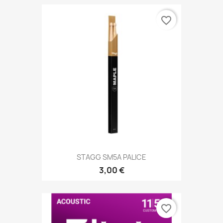
favorite_border
STAGG SM5A PALICE
3,00 €
favorite_border