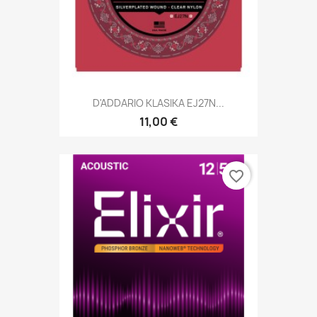
D'ADDARIO KLASIKA EJ27N...
11,00 €
favorite_border