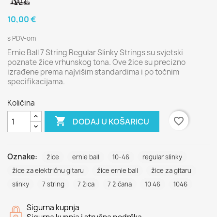
10,00 €
s PDV-om
Ernie Ball 7 String Regular Slinky Strings su svjetski
poznate žice vrhunskog tona. Ove žice su precizno
izrađene prema najvišim standardima i po točnim
specifikacijama.
Količina

favorite_border
DODAJ U KOŠARICU
Oznake:
žice
ernie ball
10-46
regular slinky
žice za električnu gitaru
žice ernie ball
žice za gitaru
slinky
7 string
7 žica
7 žičana
10 46
1046
Sigurna kupnja