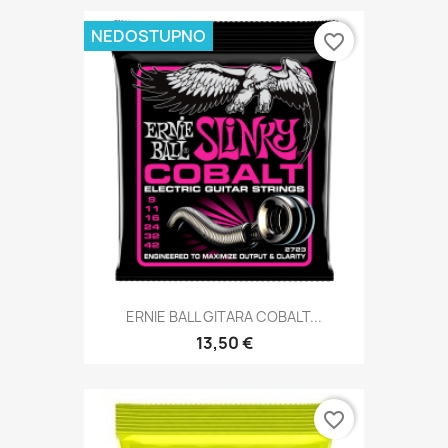
NEDOSTUPNO
favorite_border
ERNIE BALL GITARA COBALT...
13,50 €
favorite_border