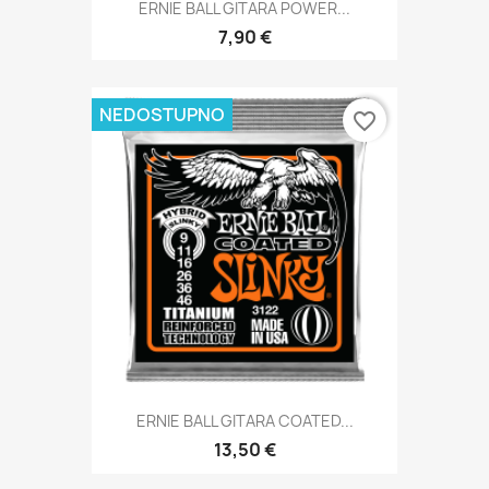
ERNIE BALL GITARA POWER...
7,90 €
NEDOSTUPNO
favorite_border
ERNIE BALL GITARA COATED...
13,50 €