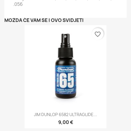
.056
MOŽDA ĆE VAM SE I OVO SVIDJETI
favorite_border
JIM DUNLOP 6582 ULTRAGLIDE...
9,00 €