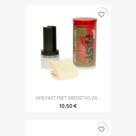
favorite_border
GHS FAST FRET SREDSTVO ZA...
10,50 €
favorite_border