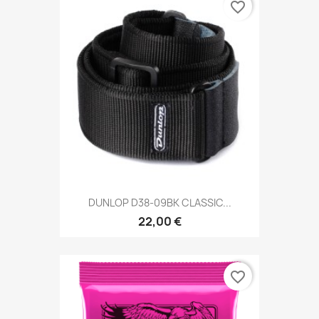
favorite_border
DUNLOP D38-09BK CLASSIC...
22,00 €
favorite_border