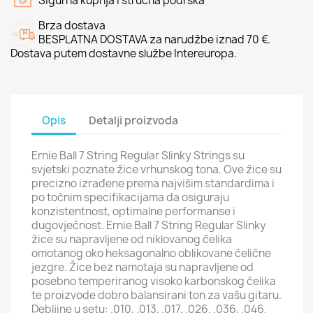
Sigurna kupnja i stručna podrška
Brza dostava
BESPLATNA DOSTAVA za narudžbe iznad 70 €.
Dostava putem dostavne službe Intereuropa.
Opis
Detalji proizvoda
Ernie Ball 7 String Regular Slinky Strings su
svjetski poznate žice vrhunskog tona. Ove žice su
precizno izrađene prema najvišim standardima i
po točnim specifikacijama da osiguraju
konzistentnost, optimalne performanse i
dugovječnost. Ernie Ball 7 String Regular Slinky
žice su napravljene od niklovanog čelika
omotanog oko heksagonalno oblikovane čelične
jezgre. Žice bez namotaja su napravljene od
posebno temperiranog visoko karbonskog čelika
te proizvode dobro balansirani ton za vašu gitaru.
Debljine u setu: .010, .013, .017, .026, .036, .046,