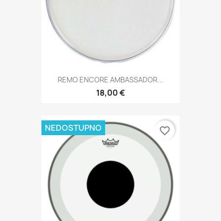
REMO ENCORE AMBASSADOR...
18,00 €
NEDOSTUPNO
favorite_border