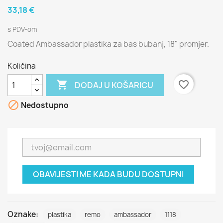
33,18 €
s PDV-om
Coated Ambassador plastika za bas bubanj, 18" promjer.
Količina

favorite_border
DODAJ U KOŠARICU

Nedostupno
OBAVIJESTI ME KADA BUDU DOSTUPNI
Oznake:
plastika
remo
ambassador
1118