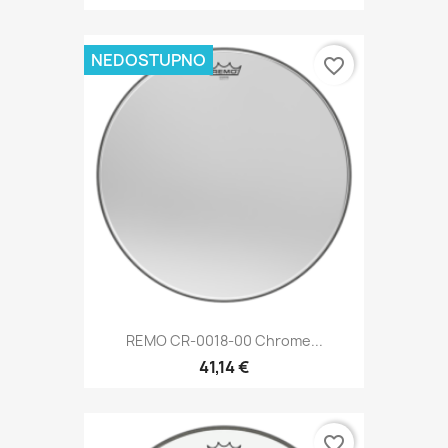
NEDOSTUPNO
favorite_border
REMO CR-0018-00 Chrome...
41,14 €
favorite_border