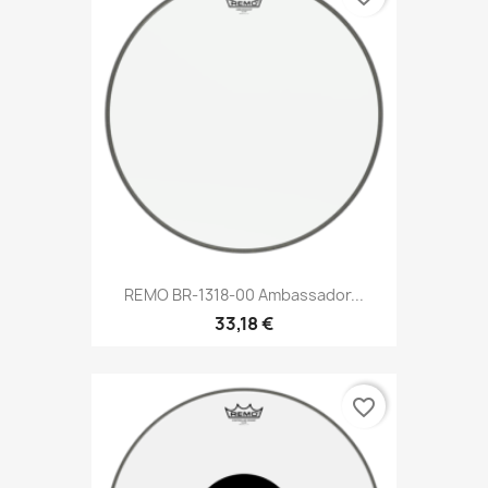
REMO BR-1318-00 Ambassador...
33,18 €
favorite_border