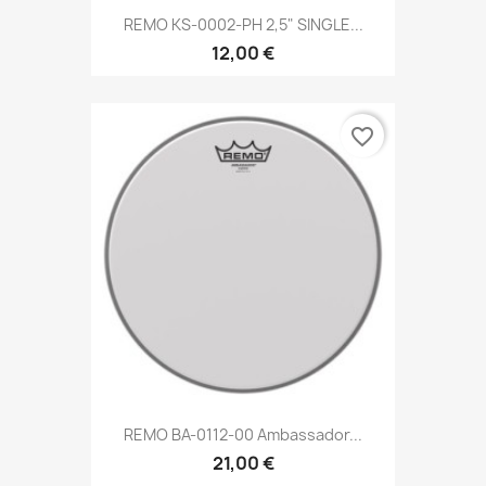
REMO KS-0002-PH 2,5" SINGLE...
12,00 €
favorite_border
REMO BA-0112-00 Ambassador...
21,00 €