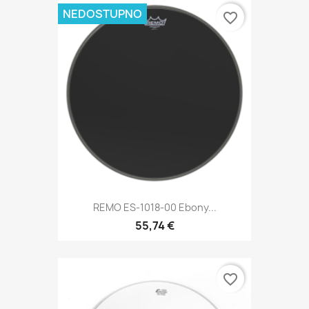
NEDOSTUPNO
favorite_border
REMO ES-1018-00 Ebony...
55,74 €
favorite_border