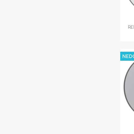
RE
NED