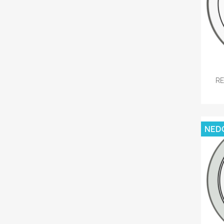
RE
NED