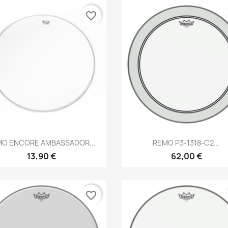
favorite_border
Brzi pregled
Brzi pregled


MO ENCORE AMBASSADOR...
REMO P3-1318-C2...
13,90 €
62,00 €
favorite_border