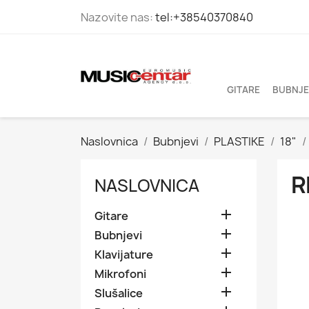
Nazovite nas:
tel:+38540370840
GITARE
BUBNJE
Naslovnica
Bubnjevi
PLASTIKE
18"
R
NASLOVNICA

Gitare

Bubnjevi

Klavijature

Mikrofoni

Slušalice