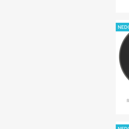
NED
R
NED