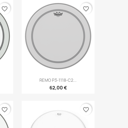
favorite_border
favorite_border
Brzi pregled

REMO P3-1118-C2...
62,00 €
favorite_border
favorite_border