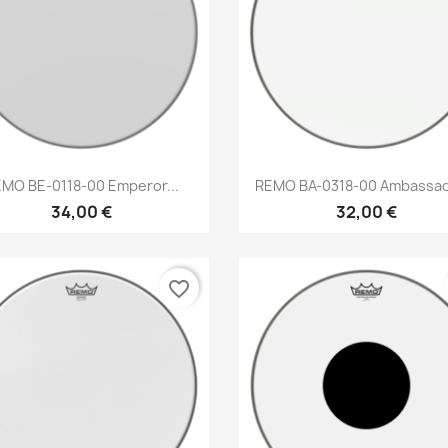
Brzi pregled
Brzi pregled


MO BE-0118-00 Emperor...
REMO BA-0318-00 Ambassado
34,00 €
32,00 €
favorite_border