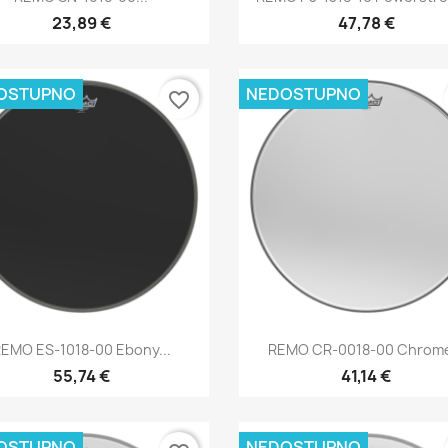
23,89 €
47,78 €
OSTUPNO
NEDOSTUPNO
favorite_border
Brzi pregled
Brzi pregled


EMO ES-1018-00 Ebony...
REMO CR-0018-00 Chrome
55,74 €
41,14 €
OSTUPNO
NEDOSTUPNO