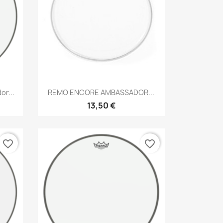
Brzi pregled

r...
REMO ENCORE AMBASSADOR...
13,50 €
favorite_border
favorite_border