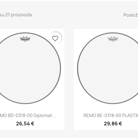
su 27 proizvoda.
Posloži
favorite_border
Brzi pregled
Brzi pregled


MO BD-0318-00 Diplomat...
REMO BE-0318-00 PLASTI
26,54 €
29,86 €