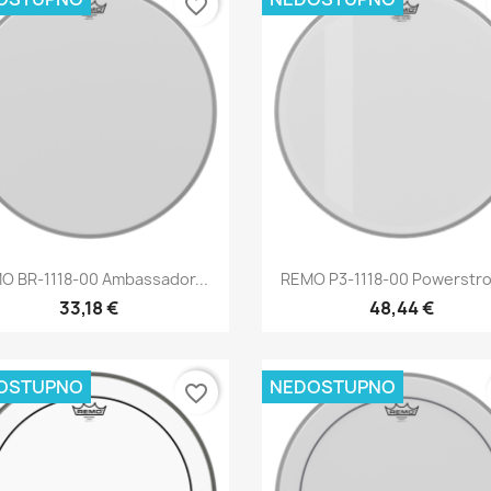
favorite_border
Brzi pregled
Brzi pregled


O BR-1118-00 Ambassador...
REMO P3-1118-00 Powerstrok
33,18 €
48,44 €
OSTUPNO
NEDOSTUPNO
favorite_border