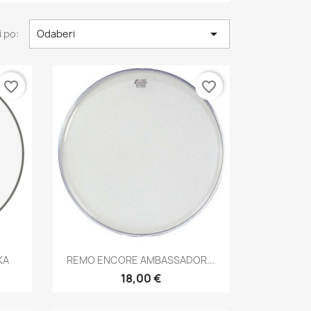

 po:
Odaberi
favorite_border
favorite_border
Brzi pregled

KA
REMO ENCORE AMBASSADOR...
18,00 €