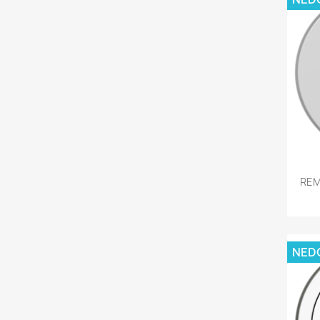
REM
NED