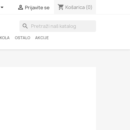
shopping_cart


Košarica
(0)
Prijavite se
search
ŠKOLA
OSTALO
AKCIJE