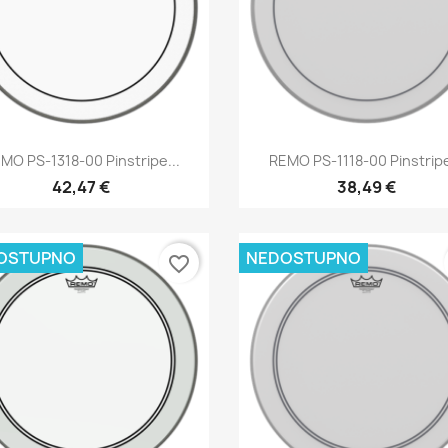
Brzi pregled
Brzi pregled


MO PS-1318-00 Pinstripe...
REMO PS-1118-00 Pinstripe
42,47 €
38,49 €
OSTUPNO
NEDOSTUPNO
favorite_border