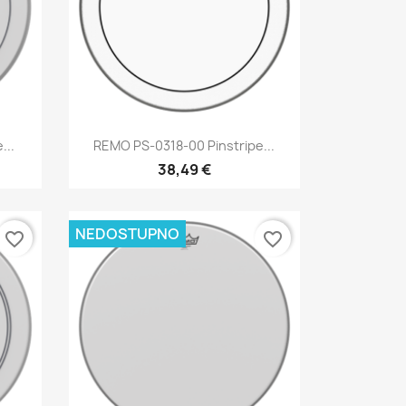
Brzi pregled

...
REMO PS-0318-00 Pinstripe...
38,49 €
NEDOSTUPNO
favorite_border
favorite_border