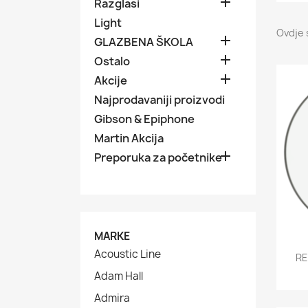

Razglasi
Light
Ovdje 

GLAZBENA ŠKOLA

Ostalo

Akcije
Najprodavaniji proizvodi
Gibson & Epiphone
Martin Akcija

Preporuka za početnike
MARKE
Acoustic Line
RE
Adam Hall
Admira