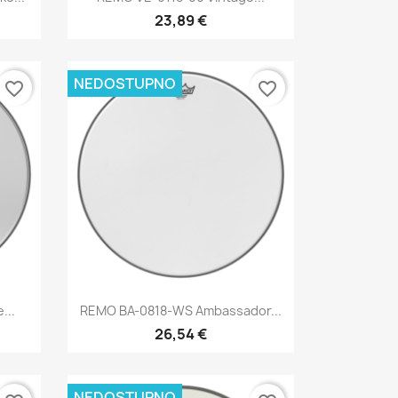
23,89 €
NEDOSTUPNO
favorite_border
favorite_border
Brzi pregled

...
REMO BA-0818-WS Ambassador...
26,54 €
NEDOSTUPNO