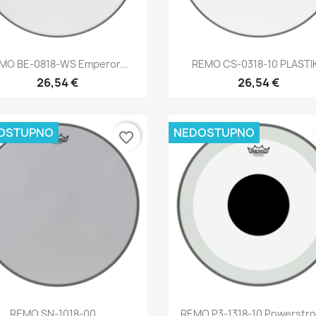
Brzi pregled
Brzi pregled


MO BE-0818-WS Emperor...
REMO CS-0318-10 PLASTI
26,54 €
26,54 €
OSTUPNO
NEDOSTUPNO
favorite_border
Brzi pregled
Brzi pregled


REMO SN-1018-00...
REMO P3-1318-10 Powerstrok