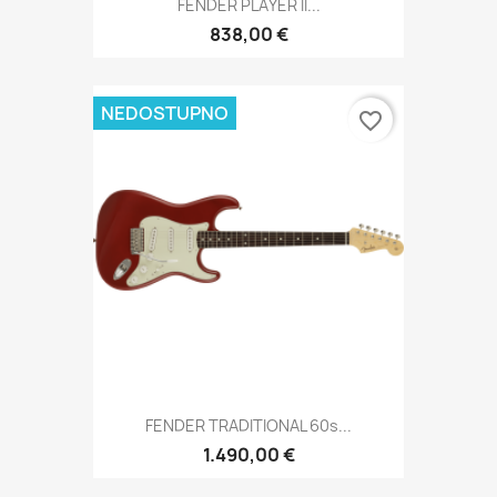
FENDER PLAYER II...
838,00 €
NEDOSTUPNO
favorite_border
FENDER TRADITIONAL 60s...
1.490,00 €