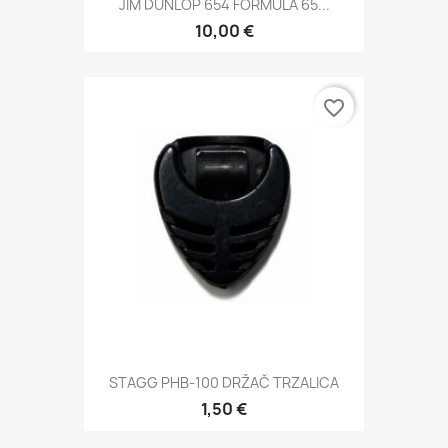
JIM DUNLOP 654 FORMULA 65...
10,00 €
favorite_border
STAGG PHB-100 DRŽAČ TRZALICA
1,50 €