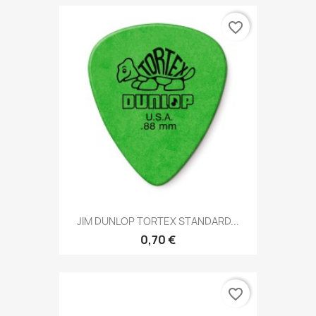
favorite_border
JIM DUNLOP TORTEX STANDARD...
0,70 €
favorite_border