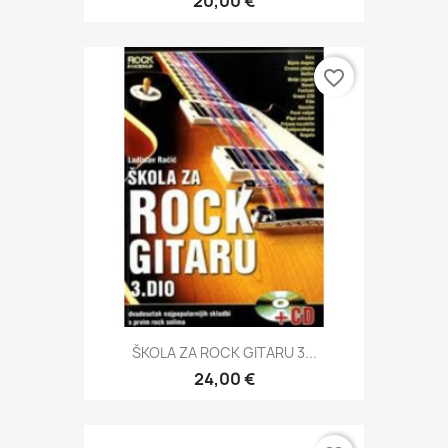
20,00 €
favorite_border
ŠKOLA ZA ROCK GITARU 3...
24,00 €