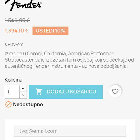
1.549,00 €
1.394,10 €
UŠTEDI 10%
s PDV-om
Izrađen u Coroni, California, American Performer
Stratocaster daje izuzetan ton i osjećaj koji se očekuje od
autentičnog Fender instrumenta - uz nova poboljšanja.
Količina

favorite_border
DODAJ U KOŠARICU

Nedostupno