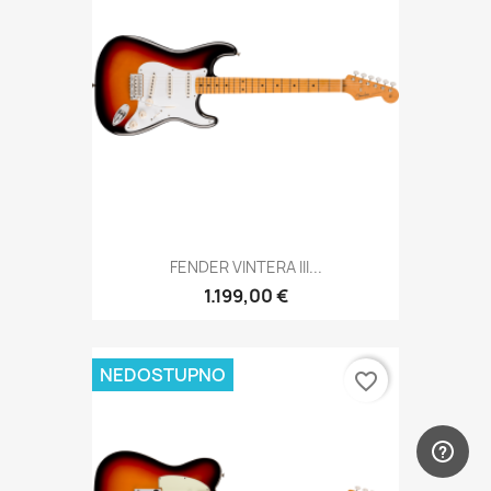
FENDER VINTERA III...
1.199,00 €
NEDOSTUPNO
favorite_border