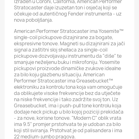
Izrađen u Coroni, California, American Performer
Stratocaster daje izuzetan ton i osjećaj koji se
očekuje od autentičnog Fender instrumenta - uz
nova poboljšanja.
American Performer Stratocaster ima Yosemite™
single-coil pickupove dizajnirane za bogate,
ekspresivne tonove. Magneti su dizajnirani za jači
signal a zaštitni sloj shellaca za single-coil
pickupove dozvoljavaju instrumentu da "diše" te
smanjuje neželjenu buku i mikrofoniju. Yosemite
pickupovi proizvode dinamičke zvukove idealne
za bilo koju glazbenu situaciju. American
Performer Stratocaster ima Greasebucket™
elektroniku za kontrolu tona koja vam omogućuje
da oblikujete visoke frekvencije bez da utječete
na niske frekvencije i tako zadržite svoj ton. Uz
Greasebucket, ima i push-pull tone kontrolu koja
dodaje neck pickup u bilo kojoj poziciji prekidača
- za nove, korisne tonove. "Modern C" oblik vrata
ima 9.5" promjer prstohvata te je udoban za bilo
koji stil sviranja. Prstohvat je od palisandera i ima
22 medium-jumbo pragova.