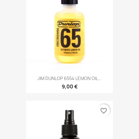
JIM DUNLOP 6554 LEMON OIL...
9,00 €
favorite_border