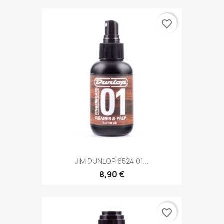
favorite_border
JIM DUNLOP 6524 01...
8,90 €
favorite_border