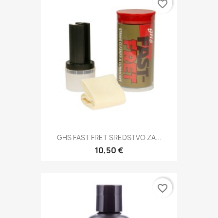
favorite_border
GHS FAST FRET SREDSTVO ZA...
10,50 €
favorite_border