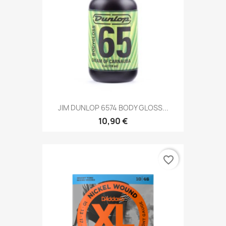
JIM DUNLOP 6574 BODY GLOSS...
10,90 €
favorite_border