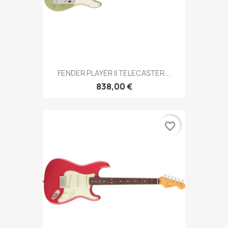
FENDER PLAYER II TELECASTER...
838,00 €
favorite_border