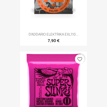
D'ADDARIO ELEKTRIKA EXL110...
7,90 €
favorite_border