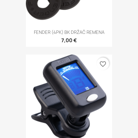
FENDER (4PK) BK DRŽAČ REMENA
7,00 €
favorite_border