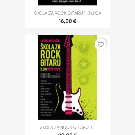
ŠKOLA ZA ROCK GITARU 1 KNJIGA
16,00 €
favorite_border
ŠKOLA ZA ROCK GITARU 2...