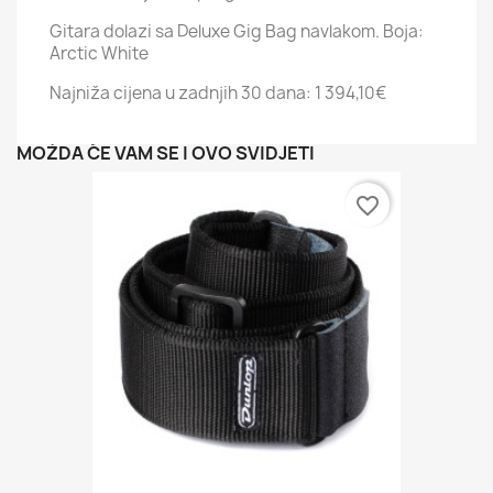
Gitara dolazi sa Deluxe Gig Bag navlakom. Boja:
Arctic White
Najniža cijena u zadnjih 30 dana:
1 394,10€
MOŽDA ĆE VAM SE I OVO SVIDJETI
favorite_border