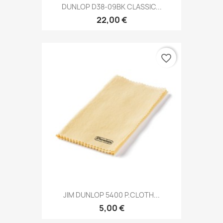
DUNLOP D38-09BK CLASSIC...
22,00 €
favorite_border
JIM DUNLOP 5400 P.CLOTH...
5,00 €