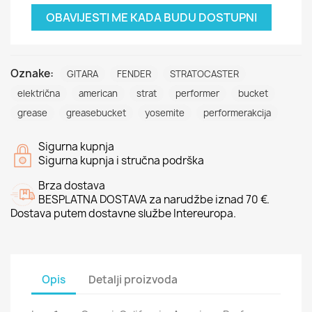
OBAVIJESTI ME KADA BUDU DOSTUPNI
Oznake:
GITARA
FENDER
STRATOCASTER
električna
american
strat
performer
bucket
grease
greasebucket
yosemite
performerakcija
Sigurna kupnja
Sigurna kupnja i stručna podrška
Brza dostava
BESPLATNA DOSTAVA za narudžbe iznad 70 €.
Dostava putem dostavne službe Intereuropa.
Opis
Detalji proizvoda