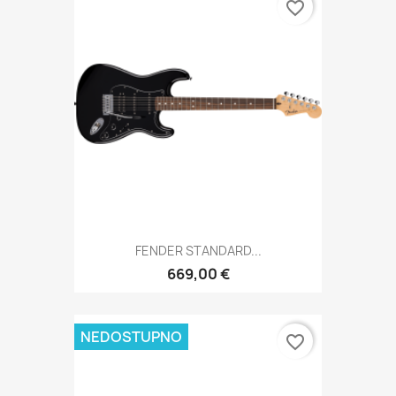
favorite_border
FENDER STANDARD...
669,00 €
NEDOSTUPNO
favorite_border