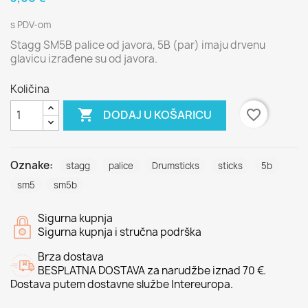
s PDV-om
Stagg SM5B palice od javora, 5B (par) imaju drvenu
glavicu izrađene su od javora.
Količina

favorite_border
DODAJ U KOŠARICU
Oznake:
stagg
palice
Drumsticks
sticks
5b
sm5
sm5b
Sigurna kupnja
Sigurna kupnja i stručna podrška
Brza dostava
BESPLATNA DOSTAVA za narudžbe iznad 70 €.
Dostava putem dostavne službe Intereuropa.