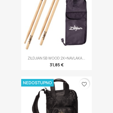
ZILDJIAN 5B WOOD 2X+NAVLAKA...
31,85 €
NEDOSTUPNO
favorite_border