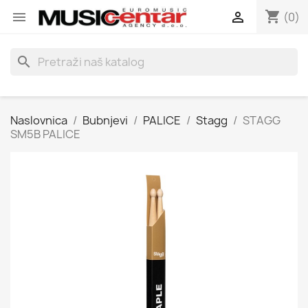
shopping_cart


(0)
search
Naslovnica
Bubnjevi
PALICE
Stagg
STAGG
SM5B PALICE