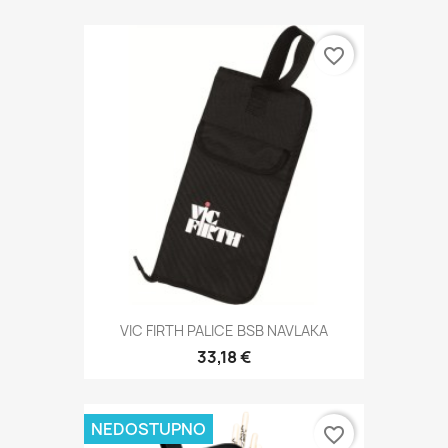
favorite_border
VIC FIRTH PALICE BSB NAVLAKA
33,18 €
NEDOSTUPNO
favorite_border