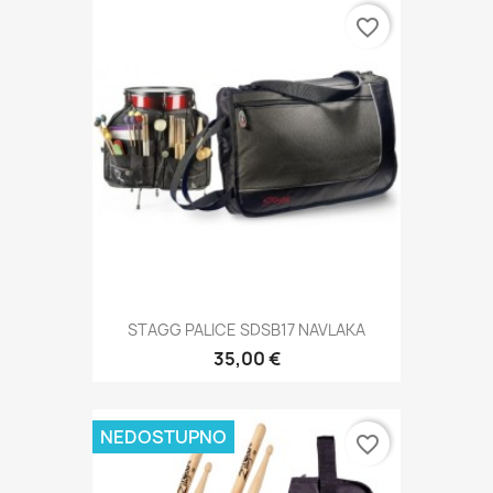
favorite_border
STAGG PALICE SDSB17 NAVLAKA
35,00 €
NEDOSTUPNO
favorite_border