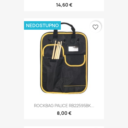
14,60 €
NEDOSTUPNO
favorite_border
ROCKBAG PALICE RB22595BK...
8,00 €