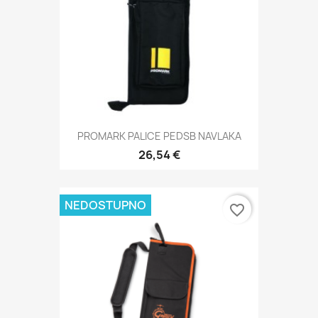
PROMARK PALICE PEDSB NAVLAKA
26,54 €
NEDOSTUPNO
favorite_border