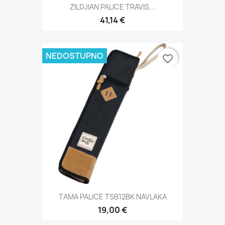
ZILDJIAN PALICE TRAVIS...
41,14 €
NEDOSTUPNO
favorite_border
TAMA PALICE TSB12BK NAVLAKA
19,00 €