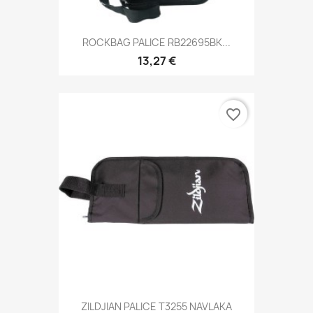
ROCKBAG PALICE RB22695BK...
13,27 €
favorite_border
ZILDJIAN PALICE T3255 NAVLAKA