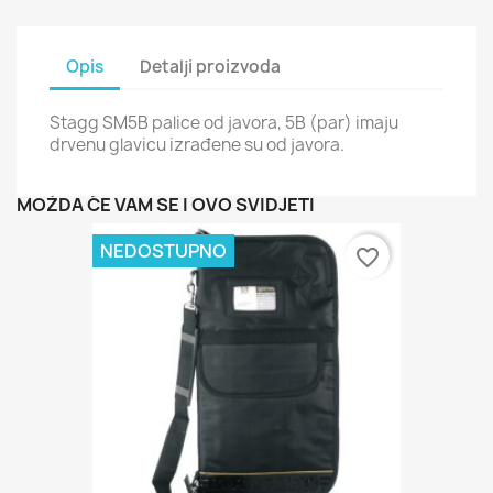
Opis
Detalji proizvoda
Stagg SM5B palice od javora, 5B (par) imaju
drvenu glavicu izrađene su od javora.
MOŽDA ĆE VAM SE I OVO SVIDJETI
NEDOSTUPNO
favorite_border