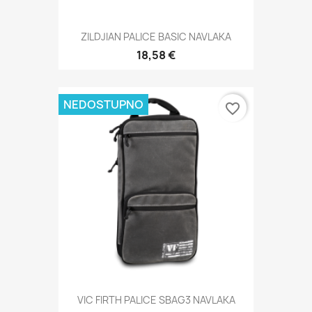
ZILDJIAN PALICE BASIC NAVLAKA
18,58 €
NEDOSTUPNO
favorite_border
VIC FIRTH PALICE SBAG3 NAVLAKA