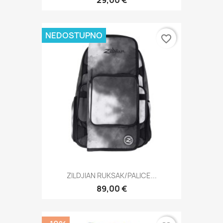
29,00 €
NEDOSTUPNO
favorite_border
ZILDJIAN RUKSAK/PALICE...
89,00 €