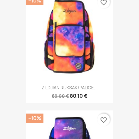
−10%
favorite_border
ZILDJIAN RUKSAK/PALICE...
80,10 €
89,00 €
−10%
favorite_border