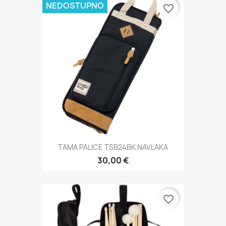
NEDOSTUPNO
favorite_border
TAMA PALICE TSB24BK NAVLAKA
30,00 €
favorite_border