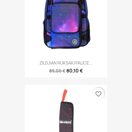
ZILDJIAN RUKSAK/PALICE...
80,10 €
89,00 €
favorite_border