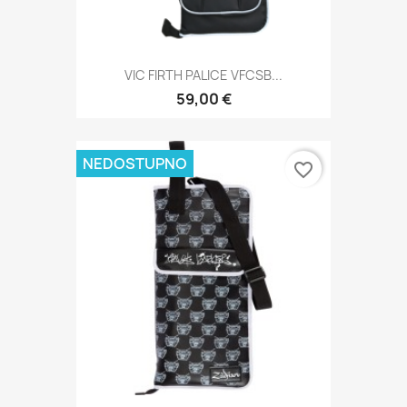
VIC FIRTH PALICE VFCSB...
59,00 €
NEDOSTUPNO
favorite_border