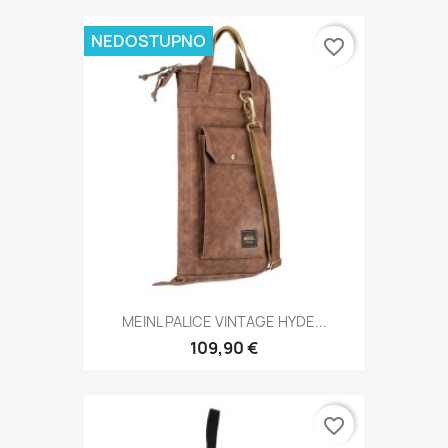
NEDOSTUPNO
favorite_border
MEINL PALICE VINTAGE HYDE...
109,90 €
favorite_border