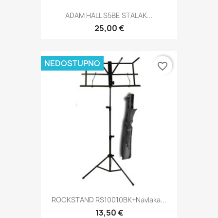
ADAM HALL S5BE STALAK...
25,00 €
NEDOSTUPNO
favorite_border
ROCKSTAND RS10010BK+navlaka...
13,50 €