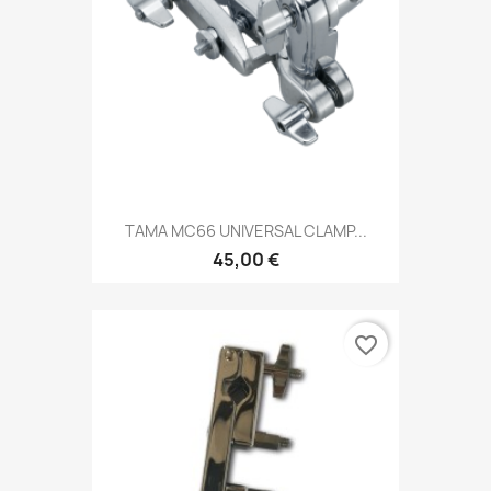
TAMA MC66 UNIVERSAL CLAMP...
45,00 €
favorite_border