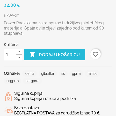
32,00 €
s PDV-om
Power Rack klema za rampu od izdržljivog sintetičkog
materijala. Spaja dvije cijevi zajedno pod kutem od 90
stupnjeva.
Količina

favorite_border
DODAJ U KOŠARICU
Oznake:
klema
gibraltar
sc
gprra
rampu
scgprra
sc-gprra
Sigurna kupnja
Sigurna kupnja i stručna podrška
Brza dostava
BESPLATNA DOSTAVA za narudžbe iznad 70 €.