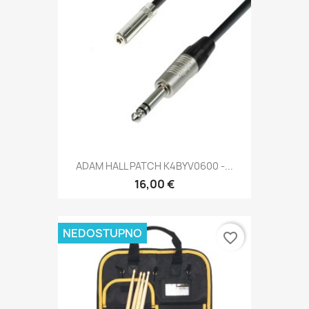
ADAM HALL PATCH K4BYV0600 -...
16,00 €
NEDOSTUPNO
favorite_border