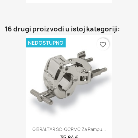
16 drugi proizvodi u istoj kategoriji:
NEDOSTUPNO
favorite_border
GIBRALTAR SC-GCRMC Za Rampu...
35,84 €