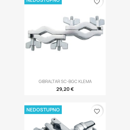
favorite_border
GIBRALTAR SC-BGC KLEMA
29,20 €
NEDOSTUPNO
favorite_border