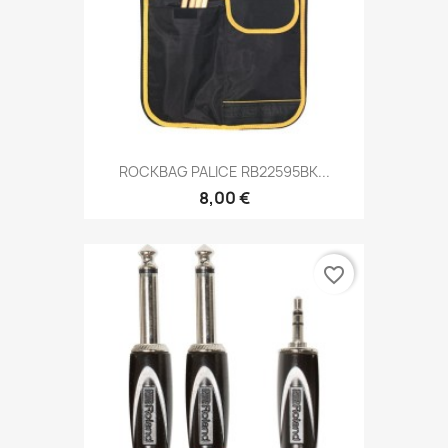
ROCKBAG PALICE RB22595BK...
8,00 €
favorite_border