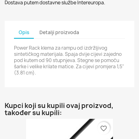
Dostava putem dostavne službe Intereuropa.
Opis
Detalji proizvoda
Power Rack klema za rampu od izdržljivog
sintetičkog materijala. Spaja dvije cijevi zajedno
pod kutem od 90 stupnjeva. Stegne se pomoću
šarke i velike krilate matice. Za cijevi promjera 1,5"
(3.81 cm).
Kupci koji su kupili ovaj proizvod,
također su kupili:
favorite_border