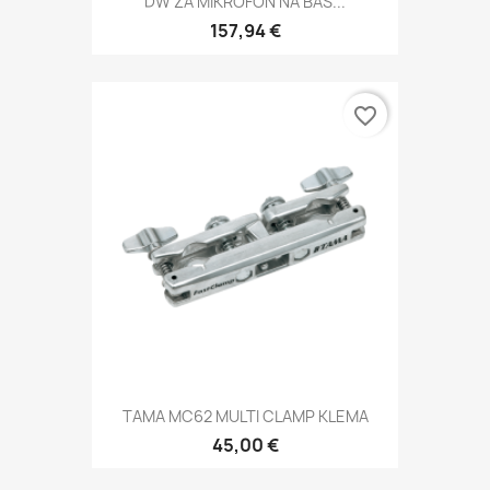
DW ZA MIKROFON NA BAS...
157,94 €
favorite_border
TAMA MC62 MULTI CLAMP KLEMA
45,00 €