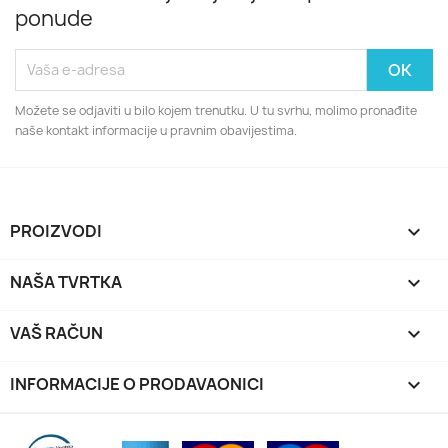
ponude
Možete se odjaviti u bilo kojem trenutku. U tu svrhu, molimo pronađite
naše kontakt informacije u pravnim obavijestima.
PROIZVODI

NAŠA TVRTKA

VAŠ RAČUN

INFORMACIJE O PRODAVAONICI
keyboard_arrow_down