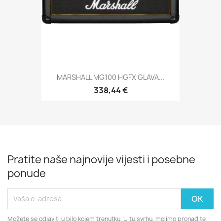
MARSHALL MG100 HGFX GLAVA...
338,44 €
Pratite naše najnovije vijesti i posebne
ponude
Možete se odjaviti u bilo kojem trenutku. U tu svrhu, molimo pronađite