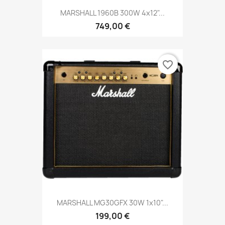
MARSHALL 1960B 300W 4x12"...
749,00 €
favorite_border
MARSHALL MG30GFX 30W 1x10"...
199,00 €