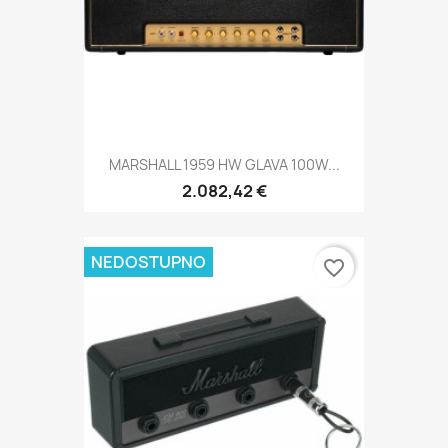
MARSHALL 1959 HW GLAVA 100W...
2.082,42 €
NEDOSTUPNO
favorite_border