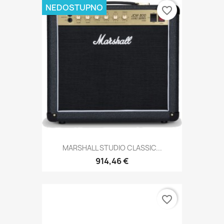
NEDOSTUPNO
favorite_border
MARSHALL STUDIO CLASSIC...
914,46 €
favorite_border