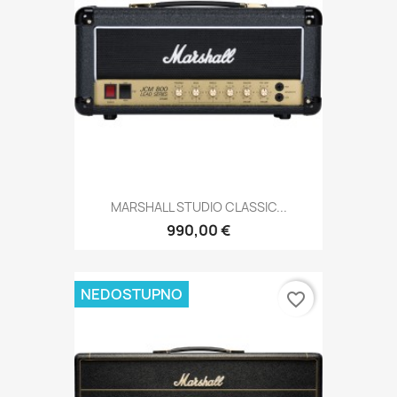
MARSHALL STUDIO CLASSIC...
990,00 €
NEDOSTUPNO
favorite_border