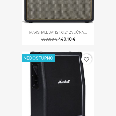
MARSHALL SV112 1X12" ZVUČNA...
440,10 €
489,00 €
NEDOSTUPNO
favorite_border