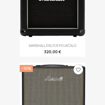
MARSHALL DSL1CR POJAČALO
320,00 €
−10%
favorite_border