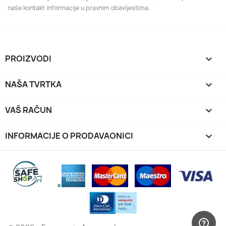
naše kontakt informacije u pravnim obavijestima.
PROIZVODI

NAŠA TVRTKA

VAŠ RAČUN

INFORMACIJE O PRODAVAONICI
keyboard_arrow_down