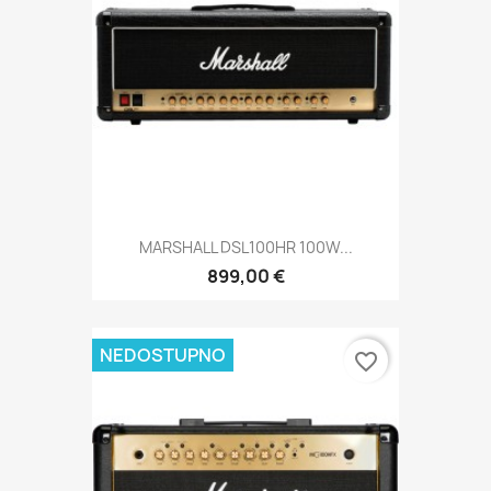
MARSHALL DSL100HR 100W...
899,00 €
NEDOSTUPNO
favorite_border