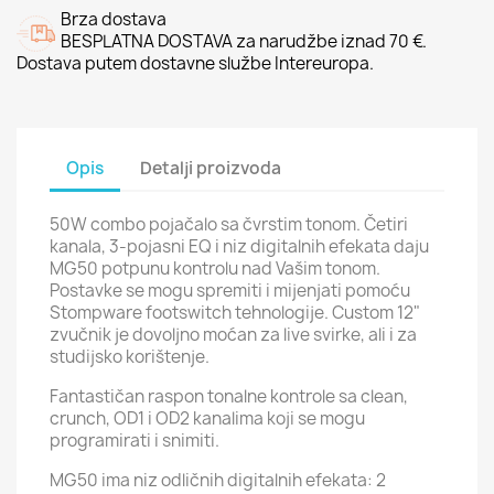
Brza dostava
BESPLATNA DOSTAVA za narudžbe iznad 70 €.
Dostava putem dostavne službe Intereuropa.
Opis
Detalji proizvoda
50W combo pojačalo sa čvrstim tonom. Četiri
kanala, 3-pojasni EQ i niz digitalnih efekata daju
MG50 potpunu kontrolu nad Vašim tonom.
Postavke se mogu spremiti i mijenjati pomoću
Stompware footswitch tehnologije. Custom 12"
zvučnik je dovoljno moćan za live svirke, ali i za
studijsko korištenje.
Fantastičan raspon tonalne kontrole sa clean,
crunch, OD1 i OD2 kanalima koji se mogu
programirati i snimiti.
MG50 ima niz odličnih digitalnih efekata: 2