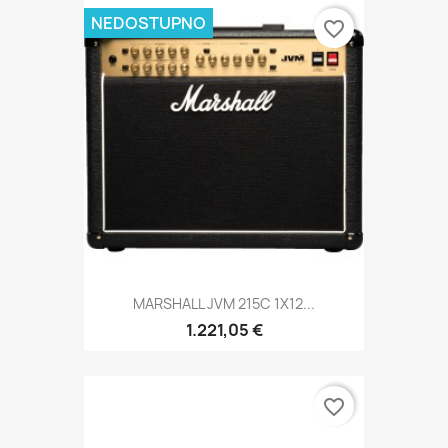
NEDOSTUPNO
favorite_border
MARSHALL JVM 215C 1X12...
1.221,05 €
favorite_border