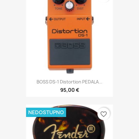
BOSS DS-1 Distortion PEDALA...
95,00 €
NEDOSTUPNO
favorite_border