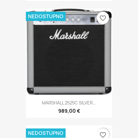
NEDOSTUPNO
favorite_border
MARSHALL 2525C SILVER...
989,00 €
NEDOSTUPNO
favorite_border