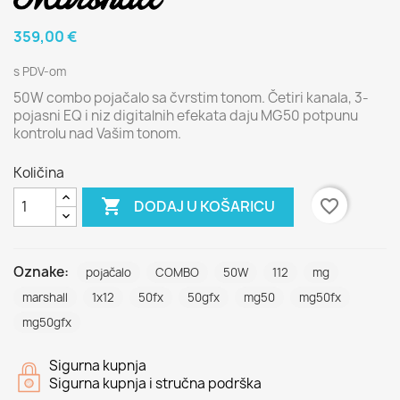
359,00 €
s PDV-om
50W combo pojačalo sa čvrstim tonom. Četiri kanala, 3-
pojasni EQ i niz digitalnih efekata daju MG50 potpunu
kontrolu nad Vašim tonom.
Količina

favorite_border
DODAJ U KOŠARICU
Oznake:
pojačalo
COMBO
50W
112
mg
marshall
1x12
50fx
50gfx
mg50
mg50fx
mg50gfx
Sigurna kupnja
Sigurna kupnja i stručna podrška