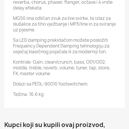
reverba, chorus, phaser, flanger, octave i 4 vrste
delay efekata.
MG50 ima odličan zvuk za live svirke, te izlaz za
slušalice za tiho vježbanje i MP3/line in za sviranje
uz pjesme.
Sa LED damping prekidačom možete posložiti
Frequency Dependent Damping tehnologiju za
osjećaj klasičnog pojačala ili za moderniji ton.
Kontrole: Gain, clean/crunch, bass, OD1/OD2,
middle, treble, reverb, volume, tuner, tap, store,
FX, master volume
Dolazi sa PEDL-90010 footswitchem.
Težina: 16.6 kg
Kupci koji su kupili ovaj proizvod,