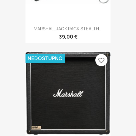
MARSHALL JACK RACK STEALTH...
39,00 €
NEDOSTUPNO
favorite_border