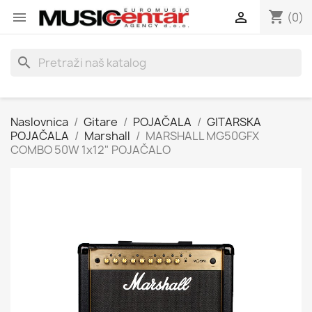
shopping_cart


(0)
search
Naslovnica
Gitare
POJAČALA
GITARSKA
POJAČALA
Marshall
MARSHALL MG50GFX
COMBO 50W 1x12" POJAČALO