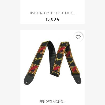
JIM DUNLOP HETFIELD PICK...
15,00 €
favorite_border
FENDER MONO...