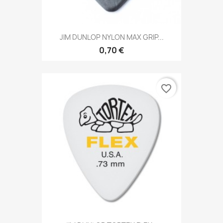
JIM DUNLOP NYLON MAX GRIP...
0,70 €
favorite_border