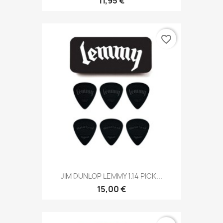
11,95 €
favorite_border
JIM DUNLOP LEMMY 1.14 PICK...
15,00 €