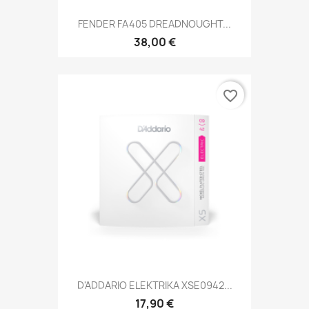
FENDER FA405 DREADNOUGHT...
38,00 €
favorite_border
D'ADDARIO ELEKTRIKA XSE0942...
17,90 €