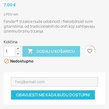
7,00 €
s PDV-om
Fender® trzalice nude udobnost i fleksibilnost svim
gitaristima, od tradicionalnih do onih koji zahtijevaju
iznimnu brzinu trzanja.
Količina

favorite_border
DODAJ U KOŠARICU

Nedostupno
OBAVIJESTI ME KADA BUDU DOSTUPNI