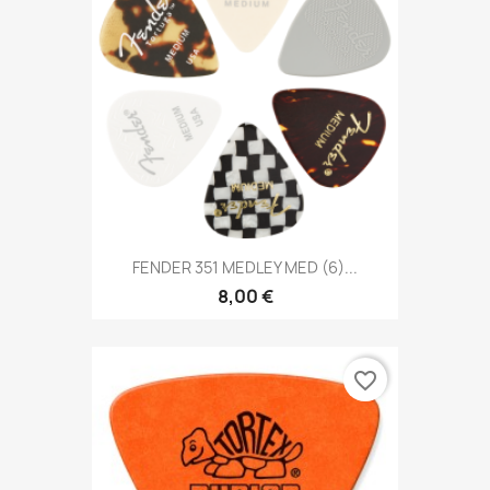
FENDER 351 MEDLEY MED (6)...
8,00 €
favorite_border