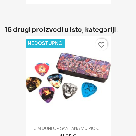
16 drugi proizvodi u istoj kategoriji:
NEDOSTUPNO
favorite_border
JIM DUNLOP SANTANA MD PICK...