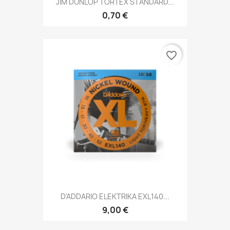
JIM DUNLOP TORTEX STANDARD...
0,70 €
favorite_border
D'ADDARIO ELEKTRIKA EXL140...
9,00 €