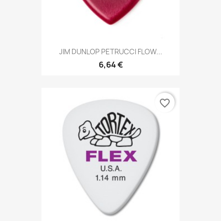
JIM DUNLOP PETRUCCI FLOW...
6,64 €
favorite_border