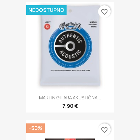
NEDOSTUPNO
favorite_border
MARTIN GITARA AKUSTIČNA...
7,90 €
−50%
favorite_border