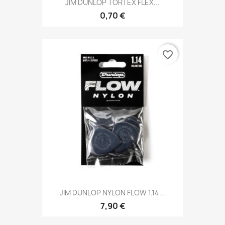
JIM DUNLOP TORTEX FLEX...
0,70 €
favorite_border
JIM DUNLOP NYLON FLOW 1.14...
7,90 €