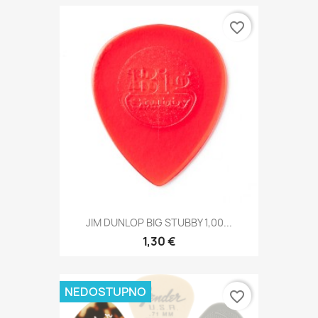
favorite_border
JIM DUNLOP BIG STUBBY 1,00...
1,30 €
NEDOSTUPNO
favorite_border