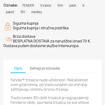
Oznake:
FENDER
trzalice
thin
pack
6
paket
351
medley
Sigurna kupnja
Sigurna kupnja i stručna podrška
Brza dostava
BESPLATNA DOSTAVA za narudžbe iznad 70 €.
Dostava putem dostavne službe Intereuropa.
Opis
Detalji proizvoda
Fender® trzalice nude udobnost i fleksibilnost
svim gitaristima, od tradicionalnih do onih koji
zahtijevaju iznimnu brzinu trzanja.
Tradicionalni 351 oblik trzalice je najpopularniji
Fenderov oblik, savršena trzalica za sve stilove