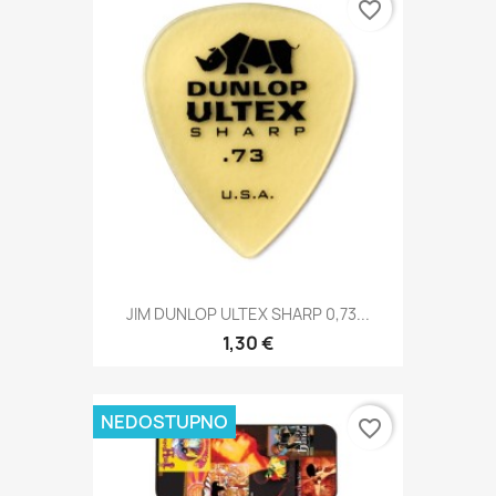
favorite_border
JIM DUNLOP ULTEX SHARP 0,73...
1,30 €
NEDOSTUPNO
favorite_border