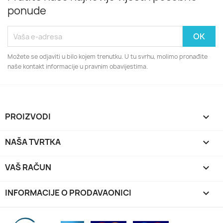
ponude
Možete se odjaviti u bilo kojem trenutku. U tu svrhu, molimo pronađite
naše kontakt informacije u pravnim obavijestima.
PROIZVODI

NAŠA TVRTKA

VAŠ RAČUN

INFORMACIJE O PRODAVAONICI
keyboard_arrow_down