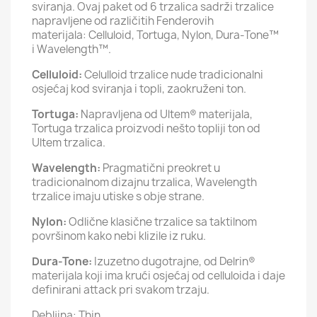
sviranja. Ovaj paket od 6 trzalica sadrži trzalice
napravljene od različitih Fenderovih
materijala: Celluloid, Tortuga, Nylon, Dura-Tone™
i Wavelength™.
Celluloid:
Celulloid trzalice nude tradicionalni
osjećaj kod sviranja i topli, zaokruženi ton.
Tortuga:
Napravljena od Ultem® materijala,
Tortuga trzalica proizvodi nešto topliji ton od
Ultem trzalica.
Wavelength:
Pragmatični preokret u
tradicionalnom dizajnu trzalica, Wavelength
trzalice imaju utiske s obje strane.
Nylon:
Odlične klasične trzalice sa taktilnom
površinom kako nebi klizile iz ruku.
Dura-Tone:
Izuzetno dugotrajne, od Delrin®
materijala koji ima krući osjećaj od celluloida i daje
definirani attack pri svakom trzaju.
Debljina: Thin