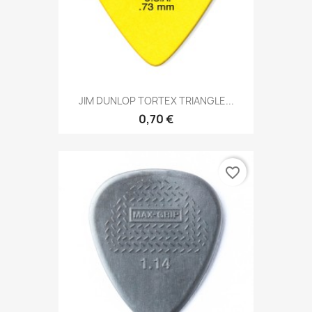
JIM DUNLOP TORTEX TRIANGLE...
0,70 €
favorite_border