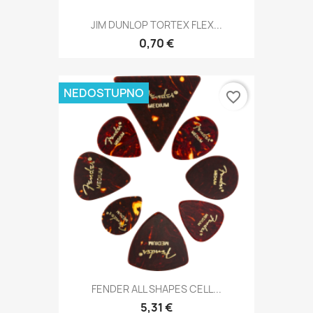
JIM DUNLOP TORTEX FLEX...
0,70 €
NEDOSTUPNO
favorite_border
FENDER ALL SHAPES CELL...
5,31 €