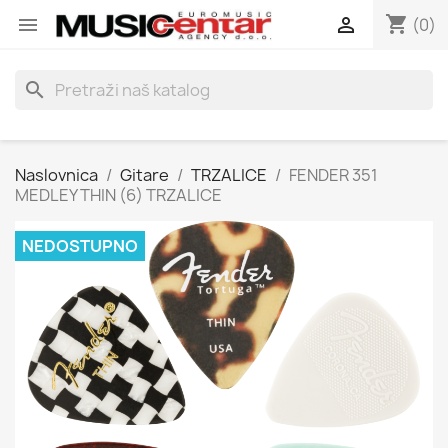
shopping_cart


(0)
search
Naslovnica
Gitare
TRZALICE
FENDER 351
MEDLEY THIN (6) TRZALICE
NEDOSTUPNO