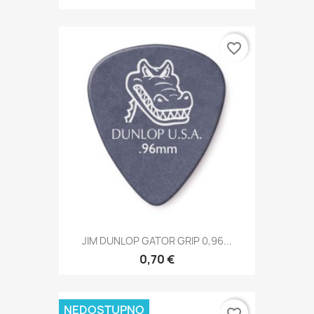
favorite_border
JIM DUNLOP GATOR GRIP 0,96...
0,70 €
NEDOSTUPNO
favorite_border