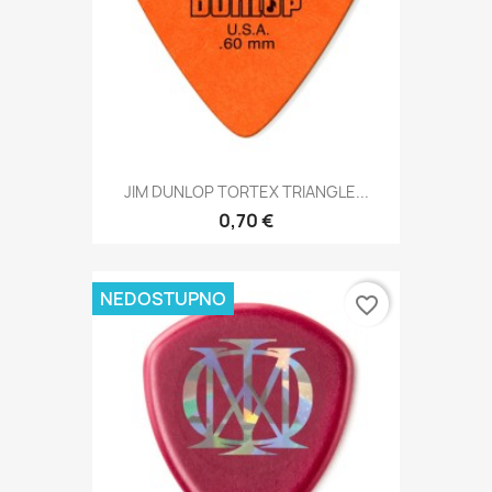
JIM DUNLOP TORTEX TRIANGLE...
0,70 €
NEDOSTUPNO
favorite_border