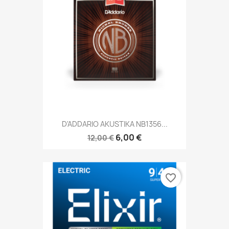
D'ADDARIO AKUSTIKA NB1356...
6,00 €
12,00 €
favorite_border