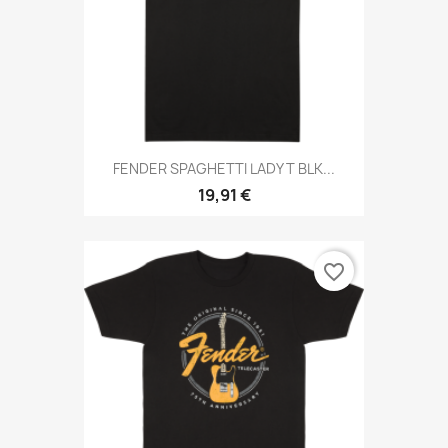
FENDER SPAGHETTI LADY T BLK...
19,91 €
favorite_border