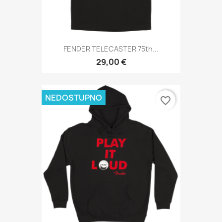
FENDER TELECASTER 75th...
29,00 €
NEDOSTUPNO
favorite_border