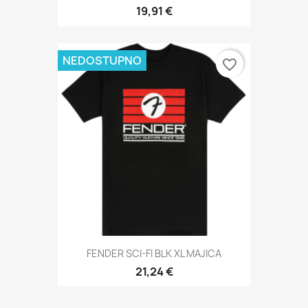
19,91 €
NEDOSTUPNO
favorite_border
FENDER SCI-FI BLK XL MAJICA
21,24 €