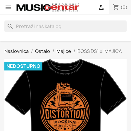
shopping_cart


(0)
search
Naslovnica
Ostalo
Majice
BOSS DS1 xl MAJICA
NEDOSTUPNO