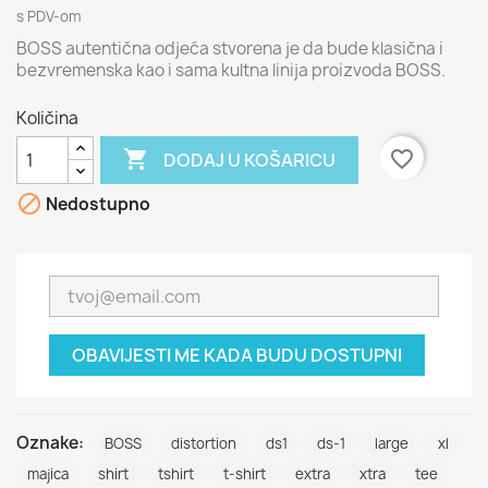
s PDV-om
BOSS autentična odjeća stvorena je da bude klasična i
bezvremenska kao i sama kultna linija proizvoda BOSS.
Količina

favorite_border
DODAJ U KOŠARICU

Nedostupno
OBAVIJESTI ME KADA BUDU DOSTUPNI
Oznake:
BOSS
distortion
ds1
ds-1
large
xl
majica
shirt
tshirt
t-shirt
extra
xtra
tee