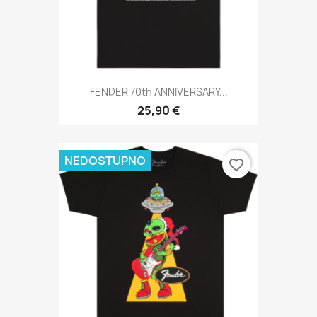
FENDER 70th ANNIVERSARY...
25,90 €
NEDOSTUPNO
favorite_border