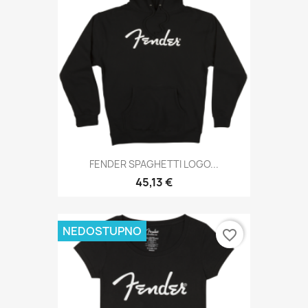
FENDER SPAGHETTI LOGO...
45,13 €
NEDOSTUPNO
favorite_border