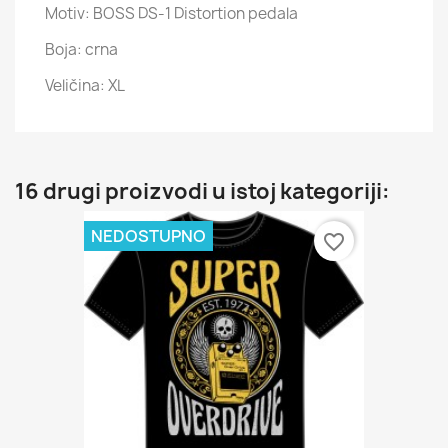
Motiv: BOSS DS-1 Distortion pedala
Boja: crna
Veličina: XL
16 drugi proizvodi u istoj kategoriji:
NEDOSTUPNO
favorite_border