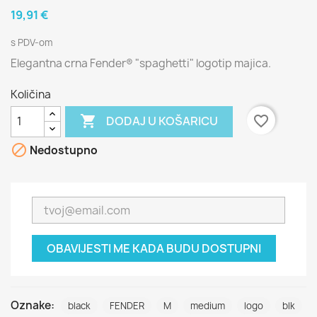
19,91 €
s PDV-om
Elegantna crna Fender® "spaghetti" logotip majica.
Količina

favorite_border
DODAJ U KOŠARICU

Nedostupno
OBAVIJESTI ME KADA BUDU DOSTUPNI
Oznake:
black
FENDER
M
medium
logo
blk