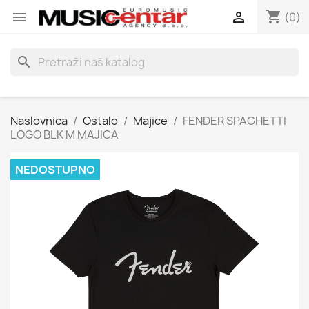
shopping_cart


(0)
search
Naslovnica
Ostalo
Majice
FENDER SPAGHETTI
LOGO BLK M MAJICA
NEDOSTUPNO