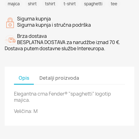
majica
shirt
tshirt
t-shirt
spaghetti
tee
Sigurna kupnja
Sigurna kupnja i stručna podrška
Brza dostava
BESPLATNA DOSTAVA za narudžbe iznad 70 €.
Dostava putem dostavne službe Intereuropa.
Opis
Detalji proizvoda
Elegantna crna Fender® "spaghetti" logotip
majica.
Veličina: M