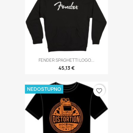
FENDER SPAGHETTI LOGO...
45,13 €
NEDOSTUPNO
favorite_border