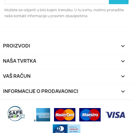
Možete se odjaviti u bilo kojem trenutku. U tu svrhu, molimo pronađite
naše kontakt informacije u pravnim obavijestima.
PROIZVODI

NAŠA TVRTKA

VAŠ RAČUN

INFORMACIJE O PRODAVAONICI
keyboard_arrow_down