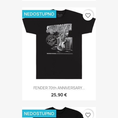
NEDOSTUPNO
favorite_border
FENDER 70th ANNIVERSARY...
25,90 €
NEDOSTUPNO
favorite_border