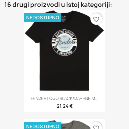
16 drugi proizvodi u istoj kategoriji:
NEDOSTUPNO
favorite_border
FENDER LOGO BLACK/DAPHNE M...
21,24 €
NEDOSTUPNO
favorite_border