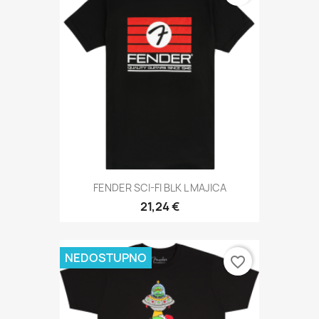
FENDER SCI-FI BLK L MAJICA
21,24 €
NEDOSTUPNO
favorite_border