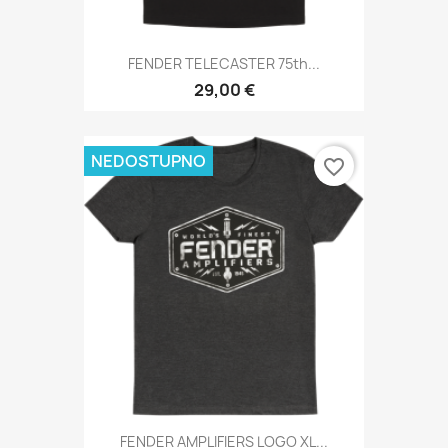
FENDER TELECASTER 75th...
29,00 €
NEDOSTUPNO
favorite_border
FENDER AMPLIFIERS LOGO XL...