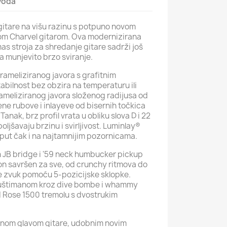
zvoda
 gitare na višu razinu s potpuno novom
m Charvel gitarom. Ova modernizirana
as stroja za shredanje gitare sadrži još
a munjevito brzo sviranje.
rameliziranog javora s grafitnim
abilnost bez obzira na temperaturu ili
rameliziranog javora složenog radijusa od
ene rubove i inlayeve od bisernih točkica
Tanak, brz profil vrata u obliku slova D i 22
jšavaju brzinu i svirljivost. Luminlay®
 put čak i na najtamnijim pozornicama.
JB bridge i '59 neck humbucker pickup
ton savršen za sve, od crunchy ritmova do
e zvuk pomoću 5-pozicijske sklopke.
 uštimanom kroz dive bombe i whammy
yd Rose 1500 tremolu s dvostrukim
enom glavom gitare, udobnim novim