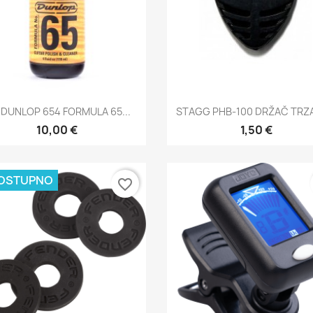
Brzi pregled
Brzi pregled


 DUNLOP 654 FORMULA 65...
STAGG PHB-100 DRŽAČ TRZ
10,00 €
1,50 €
OSTUPNO
favorite_border