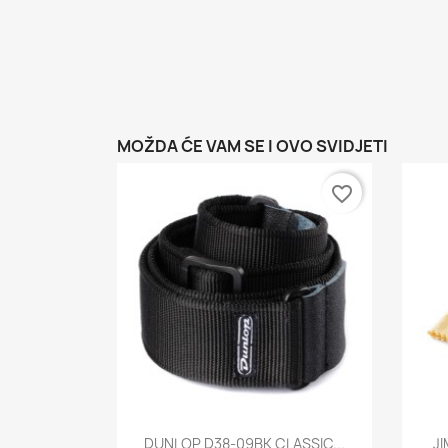
MOŽDA ĆE VAM SE I OVO SVIDJETI
favorite_border
Brzi pregled

DUNLOP D38-09BK CLASSIC...
JI