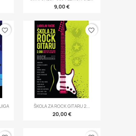
9,00 €
favorite_border
favorite_border
Brzi pregled

JIGA
ŠKOLA ZA ROCK GITARU 2...
20,00 €