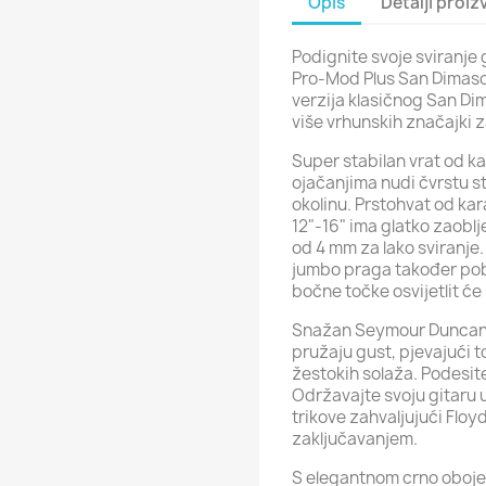
Opis
Detalji proi
Podignite svoje sviranje
Pro-Mod Plus San Dimaso
verzija klasičnog San Dim
više vrhunskih značajki z
Super stabilan vrat od ka
ojačanjima nudi čvrstu st
okolinu. Prstohvat od ka
12"-16" ima glatko zaoblj
od 4 mm za lako sviranje. 
jumbo praga također pobol
bočne točke osvijetlit će
Snažan Seymour Duncan 
pružaju gust, pjevajući 
žestokih solaža. Podesit
Održavajte svoju gitaru
trikove zahvaljujući Flo
zaključavanjem.
S elegantnom crno oboj