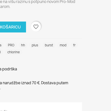
are na višu razinu s potpuno novom Pro-Mod
tarom.
favorite_border
 KOŠARICU
a
PRO
hh
plus
burst
mod
fr
l
chlorine
na podrška
 narudžbe iznad 70 €. Dostava putem
.