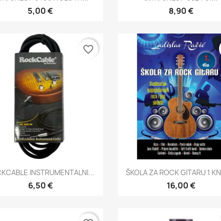
5,00 €
8,90 €
favorite_border
Brzi pregled
Brzi pregled


KCABLE INSTRUMENTALNI...
ŠKOLA ZA ROCK GITARU 1 KN
6,50 €
16,00 €