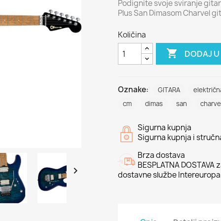
Podignite svoje sviranje git
Plus San Dimasom Charvel gi
Količina

DODAJ U
Oznake:
GITARA
električn
cm
dimas
san
charve
Sigurna kupnja
Sigurna kupnja i struč
Brza dostava
BESPLATNA DOSTAVA za

dostavne službe Intereuropa