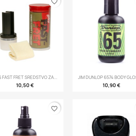
favorite_border
Brzi pregled
Brzi pregled


 FAST FRET SREDSTVO ZA...
JIM DUNLOP 6574 BODY GLOS
10,50 €
10,90 €
favorite_border