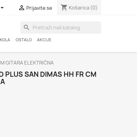
shopping_cart


Košarica
(0)
Prijavite se
search
ŠKOLA
OSTALO
AKCIJE
CM GITARA ELEKTRIČNA
 PLUS SAN DIMAS HH FR CM
NA