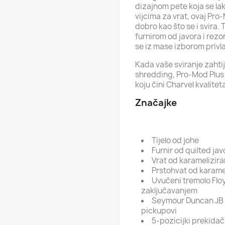
dizajnom pete koja se la
vijcima za vrat, ovaj Pr
dobro kao što se i svira. 
furnirom od javora i rez
se iz mase izborom privl
Kada vaše sviranje zaht
shredding, Pro-Mod Plus S
koju čini Charvel kvalitet
Značajke
Tijelo od johe
Furnir od quilted jav
Vrat od karamelizira
Prstohvat od karamel
Uvučeni tremolo Flo
zaključavanjem
Seymour Duncan JB 
pickupovi
5-pozicijki prekidač