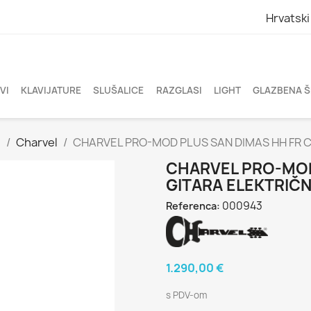
Hrvatski
VI
KLAVIJATURE
SLUŠALICE
RAZGLASI
LIGHT
GLAZBENA 
E
Charvel
CHARVEL PRO-MOD PLUS SAN DIMAS HH FR 
CHARVEL PRO-MOD
GITARA ELEKTRIČ
000943
Referenca:
1.290,00 €
s PDV-om