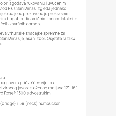
ko prilagođava rukovanju i uvučenim
o-Mod Plus San Dimas izgleda jednako
Tijelo od johe prekriveno je prekrasnim
onira bogatim, dinamičnim tonom. Istaknite
ačnih završnih obrada.
ijeva vrhunske značajke spremne za
an Dimas je jasan izbor. Osjetite razliku
a.
ora
nog javora pričvršćen vijcima
iziranog javora složenog radijusa 12"-16"
yd Rose® 1500 s dvostrukim
(bridge) i '59 (neck) humbucker