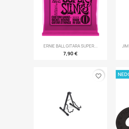
Brzi pregled

ERNIE BALL GITARA SUPER...
JIM
7,90 €
NED
favorite_border