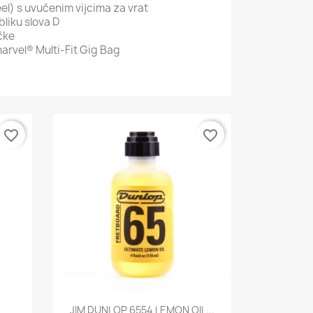
el) s uvučenim vijcima za vrat
bliku slova D
čke
arvel® Multi-Fit Gig Bag
favorite_border
favorite_border
Brzi pregled

JIM DUNLOP 6554 LEMON OIL...