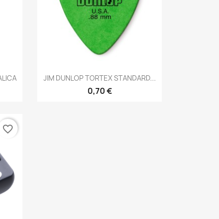
Brzi pregled

ALICA
JIM DUNLOP TORTEX STANDARD...
0,70 €
favorite_border