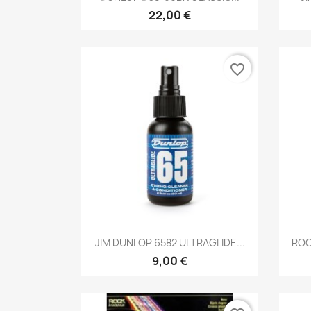
22,00 €
favorite_border
Brzi pregled

JIM DUNLOP 6582 ULTRAGLIDE...
ROC
9,00 €