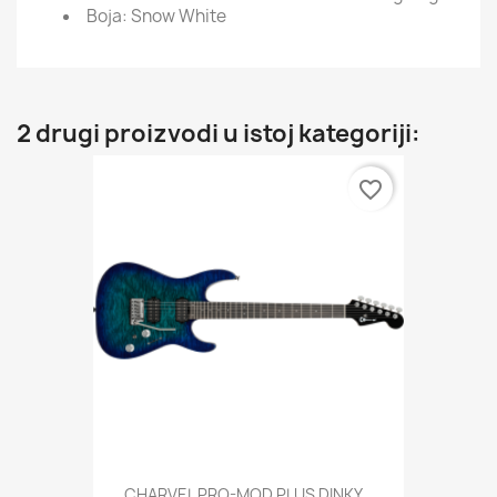
Boja:
Snow White
2 drugi proizvodi u istoj kategoriji:
favorite_border
CHARVEL PRO-MOD PLUS DINKY...