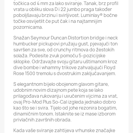
točkica od 4 mm za lako sviranje. Tanak, brz profil
vrata u obliku slova D i 22 jumbo praga također
poboljšavaju brzinu i svirljivost. Luminlay® bočne
točke osvijetlit će put čak i na najtamnijim
pozornicama.
Snažan Seymour Duncan Distortion bridge i neck
humbucker pickupovi pružaju gust, pjevajući ton
savršen za sve, od crunchy ritmova do žestokih
solaža. Podesite zvuk pomoću 5-pozicijske
sklopke. Održavajte svoju gitaru uštimanom kroz
dive bombe i whammy trikove zahvaljujući Floyd
Rose 1500 tremolu s dvostrukim zaključavanjem.
S elegantnom bijelo obojenom glavom gitare,
udobnim novim dizajnom pete koja se lako
prilagođava rukovanju i uvučenim vijcima za vrat,
ovaj Pro-Mod Plus So-Cal izgleda jednako dobro
kao što se i svira. Tijelo od johe rezonira bogatim,
dinamičnim tonom. Istaknite se iz mase izborom
privlačnih završnih obrada.
Kada vaše sviranje zahtijeva vrhunske značajke