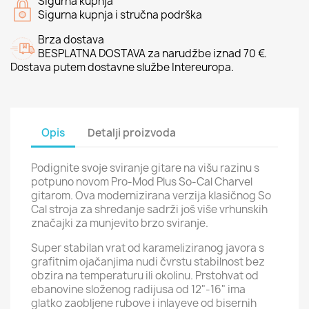
Sigurna kupnja
Sigurna kupnja i stručna podrška
Brza dostava
BESPLATNA DOSTAVA za narudžbe iznad 70 €.
Dostava putem dostavne službe Intereuropa.
Opis
Detalji proizvoda
Podignite svoje sviranje gitare na višu razinu s
potpuno novom Pro-Mod Plus So-Cal Charvel
gitarom. Ova modernizirana verzija klasičnog So
Cal stroja za shredanje sadrži još više vrhunskih
značajki za munjevito brzo sviranje.
Super stabilan vrat od karameliziranog javora s
grafitnim ojačanjima nudi čvrstu stabilnost bez
obzira na temperaturu ili okolinu. Prstohvat od
ebanovine složenog radijusa od 12"-16" ima
glatko zaobljene rubove i inlayeve od bisernih