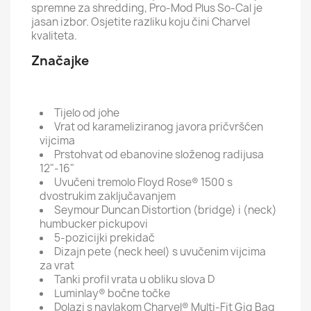
spremne za shredding, Pro-Mod Plus So-Cal je
jasan izbor. Osjetite razliku koju čini Charvel
kvaliteta.
Značajke
Tijelo od johe
Vrat od karameliziranog javora pričvršćen
vijcima
Prstohvat od ebanovine složenog radijusa
12"-16"
Uvučeni tremolo Floyd Rose® 1500 s
dvostrukim zaključavanjem
Seymour Duncan Distortion (bridge) i (neck)
humbucker pickupovi
5-pozicijki prekidač
Dizajn pete (neck heel) s uvučenim vijcima
za vrat
Tanki profil vrata u obliku slova D
Luminlay® bočne točke
Dolazi s navlakom
Charvel® Multi-Fit Gig Bag