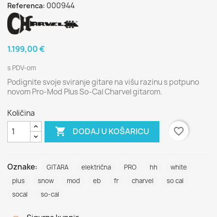
000944
Referenca:
1.199,00 €
s PDV-om
Podignite svoje sviranje gitare na višu razinu s potpuno
novom Pro-Mod Plus So-Cal Charvel gitarom.
Količina

favorite_border
DODAJ U KOŠARICU
Oznake:
GITARA
električna
PRO
hh
white
plus
snow
mod
eb
fr
charvel
so cal
socal
so-cal