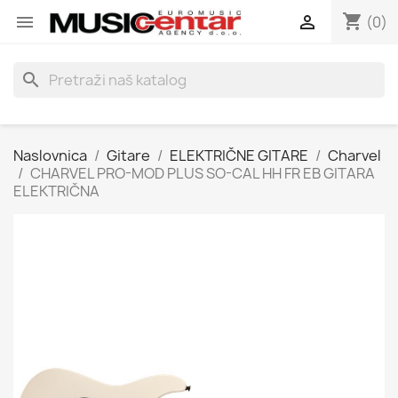
shopping_cart


(0)
search
Naslovnica
Gitare
ELEKTRIČNE GITARE
Charvel
CHARVEL PRO-MOD PLUS SO-CAL HH FR EB GITARA
ELEKTRIČNA